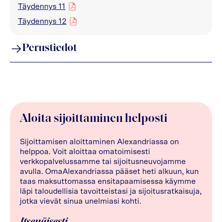
Täydennys 11
pdf
Täydennys 12
pdf
Perustiedot
Aloita sijoittaminen helposti
Sijoittamisen aloittaminen Alexandriassa on
helppoa. Voit aloittaa omatoimisesti
verkkopalvelussamme tai sijoitusneuvojamme
avulla. OmaAlexandriassa pääset heti alkuun, kun
taas maksuttomassa ensitapaamisessa käymme
läpi taloudellisia tavoitteistasi ja sijoitusratkaisuja,
jotka vievät sinua unelmiasi kohti.