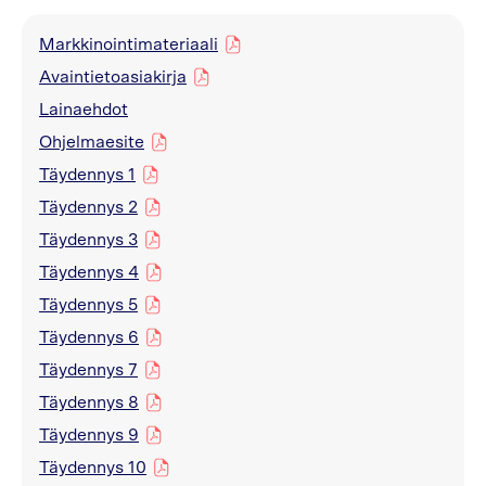
Markkinointimateriaali
pdf
Avaintietoasiakirja
pdf
Lainaehdot
Ohjelmaesite
pdf
Täydennys 1
pdf
Täydennys 2
pdf
Täydennys 3
pdf
Täydennys 4
pdf
Täydennys 5
pdf
Täydennys 6
pdf
Täydennys 7
pdf
Täydennys 8
pdf
Täydennys 9
pdf
Täydennys 10
pdf