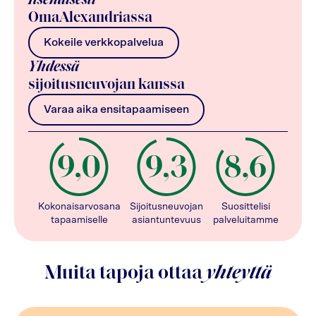
Itsenäisesti
OmaAlexandriassa
Kokeile verkkopalvelua
Yhdessä
sijoitusneuvojan kanssa
Varaa aika ensitapaamiseen
Kokonaisarvosana
Sijoitusneuvojan
Suosittelisi
tapaamiselle
asiantuntevuus
palveluitamme
Muita tapoja ottaa
yhteyttä