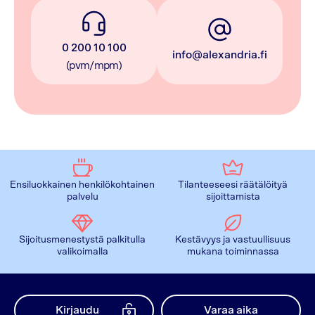
0 200 10 100
info@alexandria.fi
(pvm/mpm)
Ensiluokkainen henkilökohtainen
Tilanteeseesi räätälöityä
palvelu
sijoittamista
Sijoitusmenestystä palkitulla
Kestävyys ja vastuullisuus
valikoimalla
mukana toiminnassa
Kirjaudu
Varaa aika