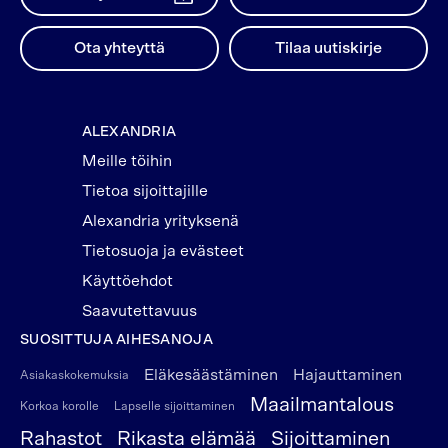
Ota yhteyttä
Tilaa uutiskirje
ALEXANDRIA
Meille töihin
Tietoa sijoittajille
Alexandria yrityksenä
Tietosuoja ja evästeet
Käyttöehdot
Saavutettavuus
SUOSITTUJA AIHESANOJA
Eläkesäästäminen
Hajauttaminen
Asiakaskokemuksia
Maailmantalous
Korkoa korolle
Lapselle sijoittaminen
Rahastot
Rikasta elämää
Sijoittaminen