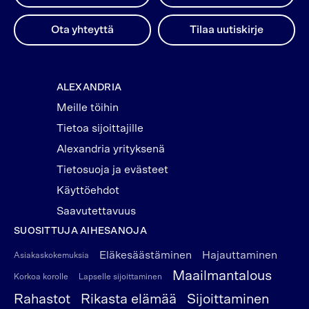
Ota yhteyttä
Tilaa uutiskirje
ALEXANDRIA
Meille töihin
Tietoa sijoittajille
Alexandria yrityksenä
Tietosuoja ja evästeet
Käyttöehdot
Saavutettavuus
SUOSITTUJA AIHESANOJA
Eläkesäästäminen
Hajauttaminen
Asiakaskokemuksia
Maailmantalous
Korkoa korolle
Lapselle sijoittaminen
Rahastot
Rikasta elämää
Sijoittaminen