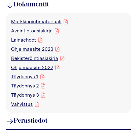
Dokumentit
Markkinointimateriaali
pdf
Avaintietoasiakirja
pdf
Lainaehdot
pdf
Ohjelmaesite 2023
pdf
Rekisteröintiasiakirja
pdf
Ohjelmaesite 2022
pdf
Täydennys 1
pdf
Täydennys 2
pdf
Täydennys 3
pdf
Vahvistus
pdf
Perustiedot