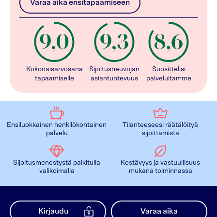
Varaa aika ensitapaamiseen
Kokonaisarvosana
Sijoitusneuvojan
Suosittelisi
tapaamiselle
asiantuntevuus
palveluitamme
Ensiluokkainen henkilökohtainen
Tilanteeseesi räätälöityä
palvelu
sijoittamista
Sijoitusmenestystä palkitulla
Kestävyys ja vastuullisuus
valikoimalla
mukana toiminnassa
Kirjaudu
Varaa aika