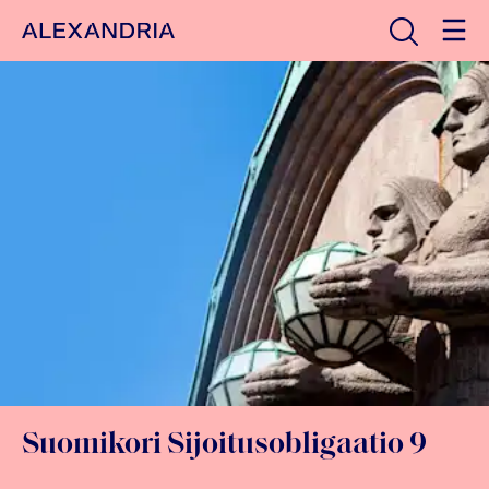
Avaa haku
Etusivulle
Suomikori Sijoitusobligaatio 9