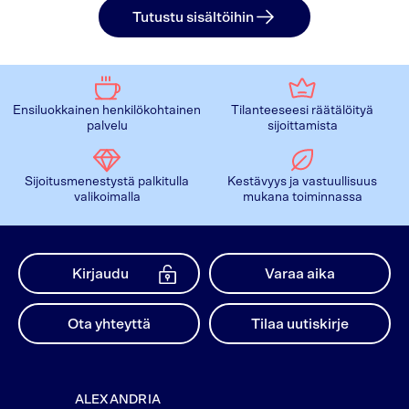
Tutustu sisältöihin
Ensiluokkainen henkilökohtainen
Tilanteeseesi räätälöityä
palvelu
sijoittamista
Sijoitusmenestystä palkitulla
Kestävyys ja vastuullisuus
valikoimalla
mukana toiminnassa
Kirjaudu
Varaa aika
Ota yhteyttä
Tilaa uutiskirje
ALEXANDRIA