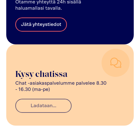
Otamme yhteyttä 24h sisällä
haluamallasi tavalla.
Jätä yhteystiedot
Kysy chatissa
Chat -asiakaspalvelumme palvelee 8.30
- 16.30 (ma-pe)
Ladataan...