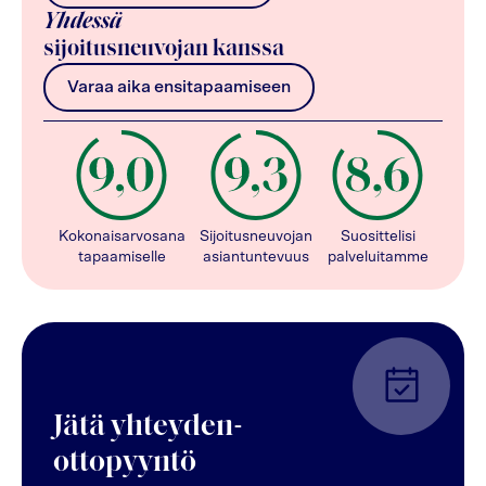
Yhdessä
sijoitusneuvojan kanssa
Varaa aika ensitapaamiseen
Kokonaisarvosana
Sijoitusneuvojan
Suosittelisi
tapaamiselle
asiantuntevuus
palveluitamme
Jätä yhteyden-
ottopyyntö