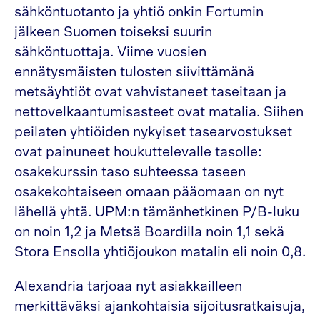
sähköntuotanto ja yhtiö onkin Fortumin
jälkeen Suomen toiseksi suurin
sähköntuottaja. Viime vuosien
ennätysmäisten tulosten siivittämänä
metsäyhtiöt ovat vahvistaneet taseitaan ja
nettovelkaantumisasteet ovat matalia. Siihen
peilaten yhtiöiden nykyiset tasearvostukset
ovat painuneet houkuttelevalle tasolle:
osakekurssin taso suhteessa taseen
osakekohtaiseen omaan pääomaan on nyt
lähellä yhtä. UPM:n tämänhetkinen P/B-luku
on noin 1,2 ja Metsä Boardilla noin 1,1 sekä
Stora Ensolla yhtiöjoukon matalin eli noin 0,8.
Alexandria tarjoaa nyt asiakkailleen
merkittäväksi ajankohtaisia sijoitusratkaisuja,