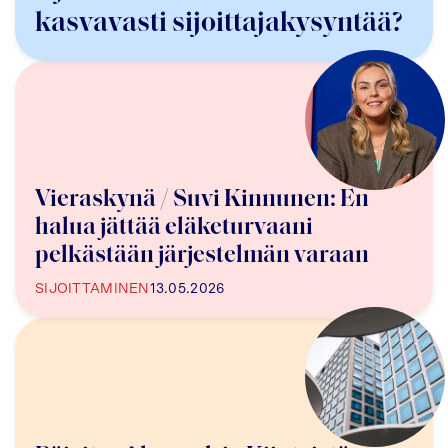
kasvavasti sijoittajakysyntää?
Vieraskynä / Suvi Kinnunen: En
halua jättää eläketurvaani
pelkästään järjestelmän varaan
SIJOITTAMINEN
13.05.2026