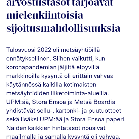
arvostustasot tarjoavat
mielenkiintoisia
sijoitusmahdollisuuksia
Tulosvuosi 2022 oli metsäyhtiöillä
ennätyksellinen. Siihen vaikutti, kun
koronapandemian jäljiltä elpyvillä
markkinoilla kysyntä oli erittäin vahvaa
käytännössä kaikilla kotimaisten
metsäyhtiöiden liiketoiminta-alueilla.
UPM:ää, Stora Ensoa ja Metsä Boardia
yhdistävät sellu-, kartonki- ja puutuotteet
sekä lisäksi UPM:ää ja Stora Ensoa paperi.
Näiden kaikkien hintatasot nousivat
maailmalla ja samalla kysyntä oli vahvaa.