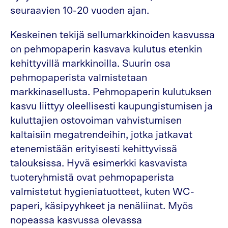
seuraavien 10-20 vuoden ajan.
Keskeinen tekijä sellumarkkinoiden kasvussa
on pehmopaperin kasvava kulutus etenkin
kehittyvillä markkinoilla. Suurin osa
pehmopaperista valmistetaan
markkinasellusta. Pehmopaperin kulutuksen
kasvu liittyy oleellisesti kaupungistumisen ja
kuluttajien ostovoiman vahvistumisen
kaltaisiin megatrendeihin, jotka jatkavat
etenemistään erityisesti kehittyvissä
talouksissa. Hyvä esimerkki kasvavista
tuoteryhmistä ovat pehmopaperista
valmistetut hygieniatuotteet, kuten WC-
paperi, käsipyyhkeet ja nenäliinat. Myös
nopeassa kasvussa olevassa