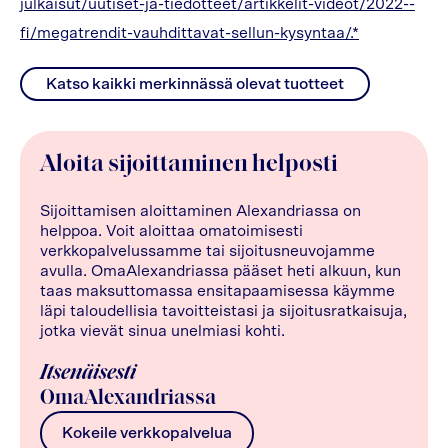
julkaisut/uutiset-ja-tiedotteet/artikkelit-videot/2022--
fi/megatrendit-vauhdittavat-sellun-kysyntaa/.*
Katso kaikki merkinnässä olevat tuotteet
Aloita sijoittaminen helposti
Sijoittamisen aloittaminen Alexandriassa on
helppoa. Voit aloittaa omatoimisesti
verkkopalvelussamme tai sijoitusneuvojamme
avulla. OmaAlexandriassa pääset heti alkuun, kun
taas maksuttomassa ensitapaamisessa käymme
läpi taloudellisia tavoitteistasi ja sijoitusratkaisuja,
jotka vievät sinua unelmiasi kohti.
Itsenäisesti
OmaAlexandriassa
Kokeile verkkopalvelua