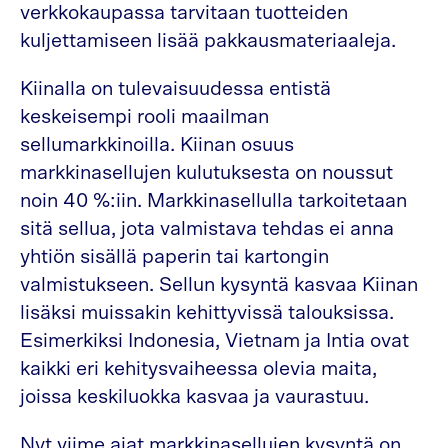
verkkokaupassa tarvitaan tuotteiden
kuljettamiseen lisää pakkausmateriaaleja.
Kiinalla on tulevaisuudessa entistä
keskeisempi rooli maailman
sellumarkkinoilla. Kiinan osuus
markkinasellujen kulutuksesta on noussut
noin 40 %:iin. Markkinasellulla tarkoitetaan
sitä sellua, jota valmistava tehdas ei anna
yhtiön sisällä paperin tai kartongin
valmistukseen. Sellun kysyntä kasvaa Kiinan
lisäksi muissakin kehittyvissä talouksissa.
Esimerkiksi Indonesia, Vietnam ja Intia ovat
kaikki eri kehitysvaiheessa olevia maita,
joissa keskiluokka kasvaa ja vaurastuu.
Nyt viime ajat markkinasellujen kysyntä on