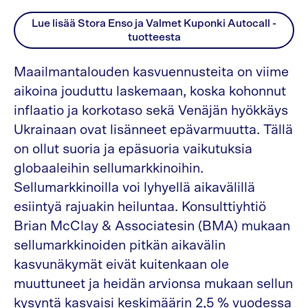
Lue lisää Stora Enso ja Valmet Kuponki Autocall -
tuotteesta
Maailmantalouden kasvuennusteita on viime
aikoina jouduttu laskemaan, koska kohonnut
inflaatio ja korkotaso sekä Venäjän hyökkäys
Ukrainaan ovat lisänneet epävarmuutta. Tällä
on ollut suoria ja epäsuoria vaikutuksia
globaaleihin sellumarkkinoihin.
Sellumarkkinoilla voi lyhyellä aikavälillä
esiintyä rajuakin heiluntaa. Konsulttiyhtiö
Brian McClay & Associatesin (BMA) mukaan
sellumarkkinoiden pitkän aikavälin
kasvunäkymät eivät kuitenkaan ole
muuttuneet ja heidän arvionsa mukaan sellun
kysyntä kasvaisi keskimäärin 2,5 % vuodessa