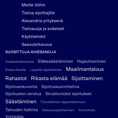
Meille töihin
Tietoa sijoittajille
Alexandria yrityksenä
Tietosuoja ja evästeet
Käyttöehdot
Saavutettavuus
SUOSITTUJA AIHESANOJA
Eläkesäästäminen
Hajauttaminen
Asiakaskokemuksia
Maailmantalous
Korkoa korolle
Lapselle sijoittaminen
Rahastot
Rikasta elämää
Sijoittaminen
Sijoitusneuvonta
Sijoitussuunnitelma
Sijoitusten verotus
Strukturoidut sijoitukset
Säästäminen
Taloudellinen riippumattomuus
Talouden hallinta
Vakuutussijoittaminen
Varainhoito
Yrittäjälle