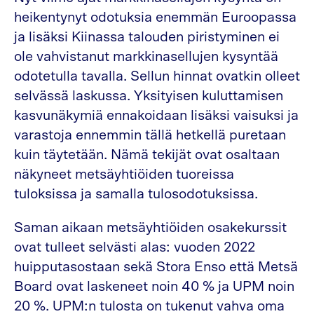
heikentynyt odotuksia enemmän Euroopassa
ja lisäksi Kiinassa talouden piristyminen ei
ole vahvistanut markkinasellujen kysyntää
odotetulla tavalla. Sellun hinnat ovatkin olleet
selvässä laskussa. Yksityisen kuluttamisen
kasvunäkymiä ennakoidaan lisäksi vaisuksi ja
varastoja ennemmin tällä hetkellä puretaan
kuin täytetään. Nämä tekijät ovat osaltaan
näkyneet metsäyhtiöiden tuoreissa
tuloksissa ja samalla tulosodotuksissa.
Saman aikaan metsäyhtiöiden osakekurssit
ovat tulleet selvästi alas: vuoden 2022
huipputasostaan sekä Stora Enso että Metsä
Board ovat laskeneet noin 40 % ja UPM noin
20 %. UPM:n tulosta on tukenut vahva oma