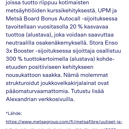
joissa tuotto riippuu kotimaisten
metsäyhtiöiden kurssikehityksestä. UPM ja
Metsä Board Bonus Autocall -sijoituksessa
tavoitellaan vuositasolla 20 % kasvavaa
tuottoa (alustava), joka voidaan saavuttaa
neutraalilla osakenäkemyksellä. Stora Enso
3x Booster -sijoituksessa sijoittaja osallistuu
300 % tuottokertoimella (alustava) kohde-
etuuden positiiviseen kehitykseen
nousukattoon saakka. Nämä molemmat
strukturoidut joukkovelkakirjalainat ovat
pääomaturvaamattomia. Tutustu lisää
Alexandrian verkkosivuilla.
*Lähde:
https://www.metsagroup.com/fi/metsafibre/uutiset-ja-