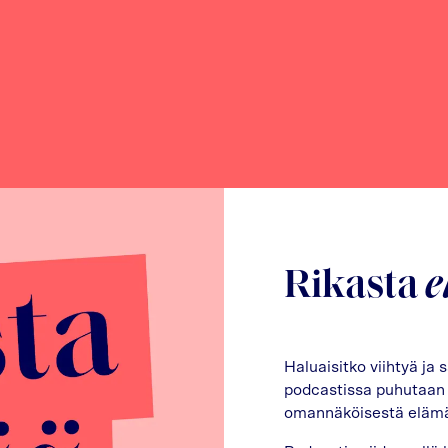
Rikasta
e
Haluaisitko viihtyä ja
podcastissa puhutaan r
omannäköisestä elämäst