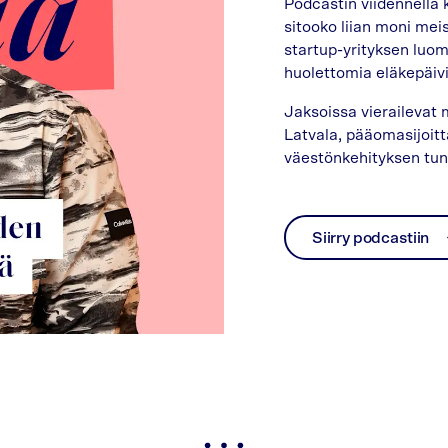
Podcastin viidennellä k
sitooko liian moni me
startup-yrityksen luom
huolettomia eläkepäivi
Jaksoissa vierailevat m
Latvala, pääomasijoit
väestönkehityksen tunn
Siirry podcastiin