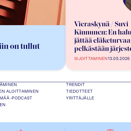
Vieraskynä / Suvi
Kinnunen: En hal
jättää eläketurvaa
in on tullut
pelkästään järjes
varaan
SIJOITTAMINEN
13.05.2026
TÄMINEN
TRENDIT
SEN ALOITTAMINEN
TIEDOTTEET
ÄMÄÄ -PODCAST
YRITTÄJÄLLE
NEN