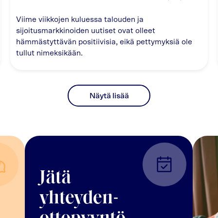
Viime viikkojen kuluessa talouden ja
sijoitusmarkkinoiden uutiset ovat olleet
hämmästyttävän positiivisia, eikä pettymyksiä ole
tullut nimeksikään.
Näytä lisää
Jätä
yhteyden-