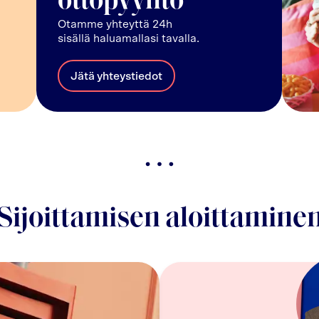
ottopyyntö
Otamme yhteyttä 24h
sisällä haluamallasi tavalla.
Jätä yhteystiedot
Sijoittamisen aloittamine