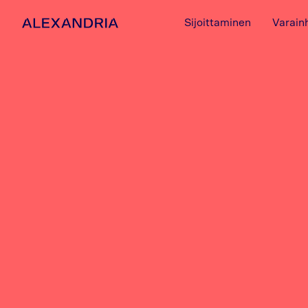
Sijoittaminen
Varain
Etusivulle