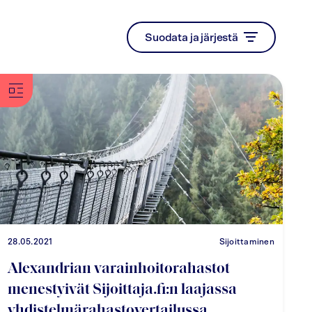
Suodata ja järjestä
28.05.2021
Sijoittaminen
Alexandrian varainhoitorahastot
menestyivät Sijoittaja.fi:n laajassa
yhdistelmärahastovertailussa