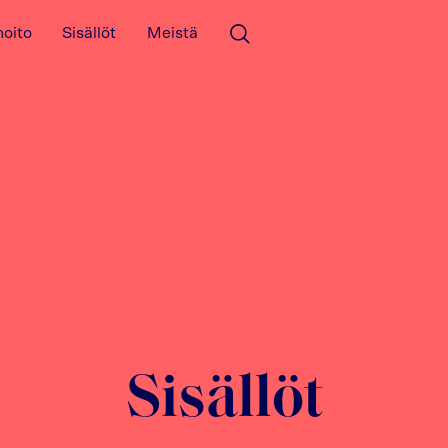
hoito
Sisällöt
Meistä
Avaa haku
Sisällöt