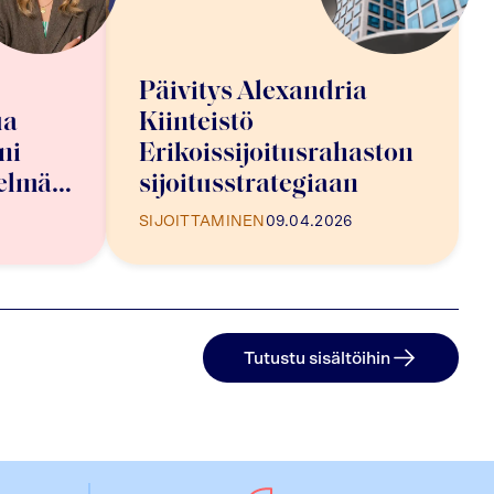
Päivitys Alexandria
ua
Kiinteistö
ni
Erikoissijoitusrahaston
telmän
sijoitusstrategiaan
SIJOITTAMINEN
09.04.2026
Tutustu sisältöihin