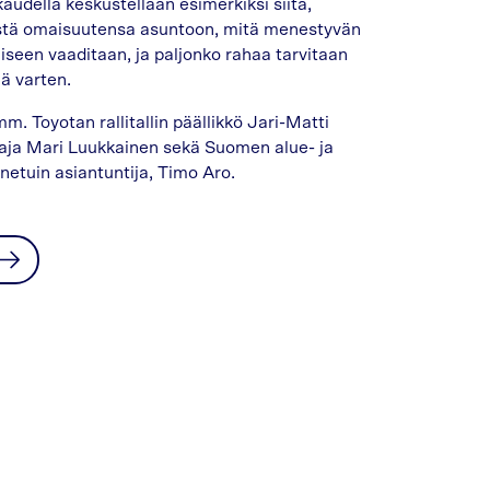
audella keskustellaan esimerkiksi siitä,
istä omaisuutensa asuntoon, mitä menestyvän
iseen vaaditaan, ja paljonko rahaa tarvitaan
ä varten.
m. Toyotan rallitallin päällikkö Jari-Matti
taja Mari Luukkainen sekä Suomen alue- ja
etuin asiantuntija, Timo Aro.