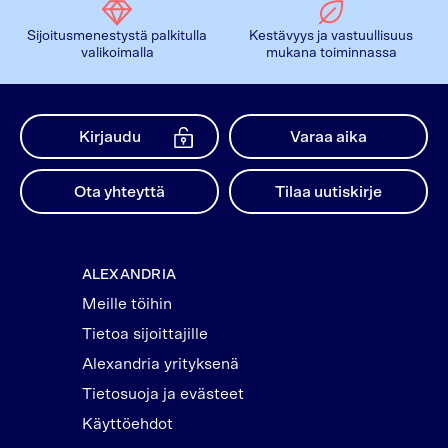
Sijoitusmenestystä palkitulla
Kestävyys ja vastuullisuus
valikoimalla
mukana toiminnassa
Kirjaudu
Varaa aika
Ota yhteyttä
Tilaa uutiskirje
ALEXANDRIA
Meille töihin
Tietoa sijoittajille
Alexandria yrityksenä
Tietosuoja ja evästeet
Käyttöehdot