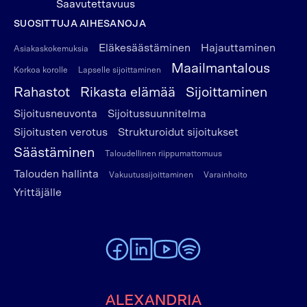
Saavutettavuus
SUOSITTUJA AIHESANOJA
Eläkesäästäminen
Hajauttaminen
Asiakaskokemuksia
Maailmantalous
Korkoa korolle
Lapselle sijoittaminen
Rahastot
Rikasta elämää
Sijoittaminen
Sijoitusneuvonta
Sijoitussuunnitelma
Sijoitusten verotus
Strukturoidut sijoitukset
Säästäminen
Taloudellinen riippumattomuus
Talouden hallinta
Vakuutussijoittaminen
Varainhoito
Yrittäjälle
To Alexandria Facebook page
To Alexandria LinkedIn page
To Alexandria Youtube page
To Alexandria Spotify pag
Etusivulle