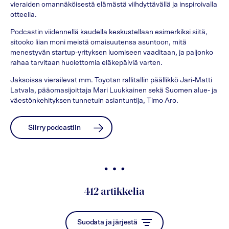
vieraiden omannäköisestä elämästä viihdyttävällä ja inspiroivalla
otteella.
Podcastin viidennellä kaudella keskustellaan esimerkiksi siitä,
sitooko liian moni meistä omaisuutensa asuntoon, mitä
menestyvän startup-yrityksen luomiseen vaaditaan, ja paljonko
rahaa tarvitaan huolettomia eläkepäiviä varten.
Jaksoissa vierailevat mm. Toyotan rallitallin päällikkö Jari-Matti
Latvala, pääomasijoittaja Mari Luukkainen sekä Suomen alue- ja
väestönkehityksen tunnetuin asiantuntija, Timo Aro.
Siirry podcastiin
412
artikkelia
Suodata ja järjestä