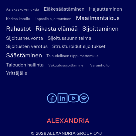
Eläkesäästäminen
Hajauttaminen
Asiakaskokemuksia
Maailmantalous
Korkoa korolle
Lapselle sijoittaminen
Rahastot
Rikasta elämää
Sijoittaminen
Sijoitusneuvonta
Sijoitussuunnitelma
Sijoitusten verotus
Strukturoidut sijoitukset
Säästäminen
Taloudellinen riippumattomuus
Talouden hallinta
Vakuutussijoittaminen
Varainhoito
Yrittäjälle
To Alexandria Facebook page
To Alexandria LinkedIn page
To Alexandria Youtube page
To Alexandria Spotify pag
Etusivulle
© 2026 ALEXANDRIA GROUP OYJ