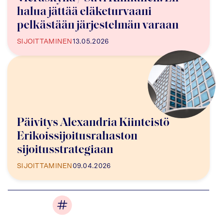
halua jättää eläketurvaani
pelkästään järjestelmän varaan
SIJOITTAMINEN
13.05.2026
Päivitys Alexandria Kiinteistö
Erikoissijoitusrahaston
sijoitusstrategiaan
SIJOITTAMINEN
09.04.2026