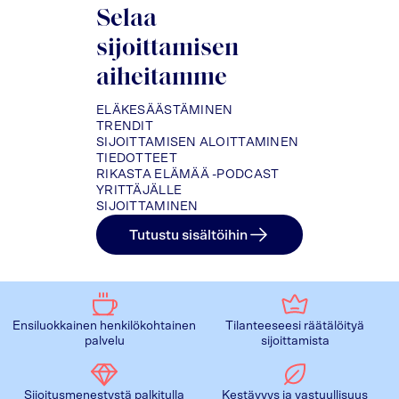
Selaa
sijoittamisen
aiheitamme
ELÄKESÄÄSTÄMINEN
TRENDIT
SIJOITTAMISEN ALOITTAMINEN
TIEDOTTEET
RIKASTA ELÄMÄÄ -PODCAST
YRITTÄJÄLLE
SIJOITTAMINEN
Tutustu sisältöihin
Ensiluokkainen henkilökohtainen
Tilanteeseesi räätälöityä
palvelu
sijoittamista
Sijoitusmenestystä palkitulla
Kestävyys ja vastuullisuus