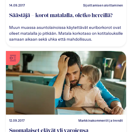
14.09.2017
Sijoittamisen aloittaminen
Säästäjä – korot matalalla, oletko hereillä?
Muun muassa asuntolainoissa käytettävät euriborkorot ovat
olleet matalalla jo pitkään. Matala korkotaso on kotitalouksille
samaan aikaan sekä uhka että mahdollisuus.
12.09.2017
Markkinakommentit ja trendit
Suomalaiset elävät yli varojensa