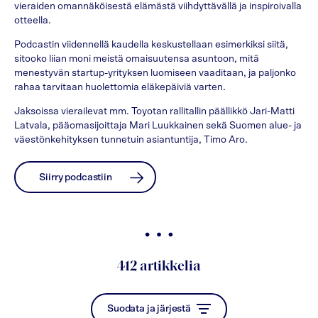
vieraiden omannäköisestä elämästä viihdyttävällä ja inspiroivalla
otteella.
Podcastin viidennellä kaudella keskustellaan esimerkiksi siitä,
sitooko liian moni meistä omaisuutensa asuntoon, mitä
menestyvän startup-yrityksen luomiseen vaaditaan, ja paljonko
rahaa tarvitaan huolettomia eläkepäiviä varten.
Jaksoissa vierailevat mm. Toyotan rallitallin päällikkö Jari-Matti
Latvala, pääomasijoittaja Mari Luukkainen sekä Suomen alue- ja
väestönkehityksen tunnetuin asiantuntija, Timo Aro.
Siirry podcastiin
412
artikkelia
Suodata ja järjestä