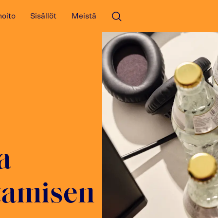
hoito
Sisällöt
Meistä
Avaa haku
a
ttamisen