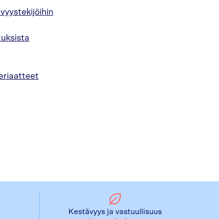
ävyystekijöihin
tuksista
eriaatteet
Kestävyys ja vastuullisuus