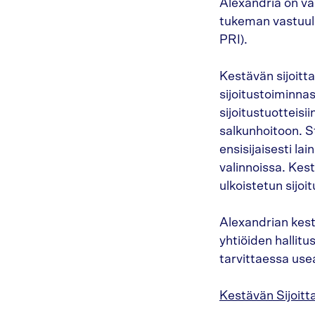
Alexandria on vas
tukeman vastuull
PRI).
Kestävän sijoitt
sijoitustoiminnas
sijoitustuotteisi
salkunhoitoon. S
ensisijaisesti la
valinnoissa. Ke
ulkoistetun sijoi
Alexandrian kest
yhtiöiden hallitu
tarvittaessa us
Kestävän Sijoitt