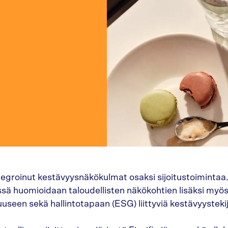
tegroinut kestävyysnäkökulmat osaksi sijoitustoimintaa
ssä huomioidaan taloudellisten näkökohtien lisäksi myö
useen sekä hallintotapaan (ESG) liittyviä kestävyystekij