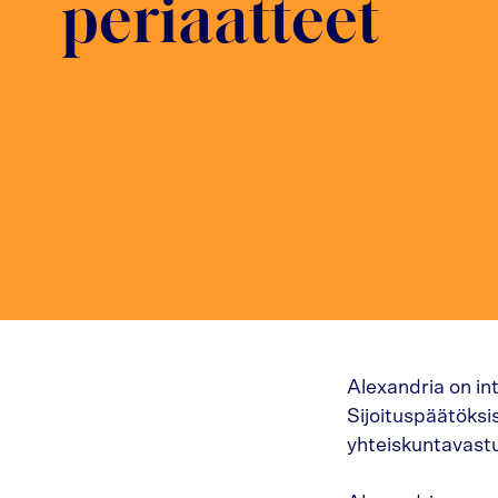
periaatteet
Alexandria on in
Sijoituspäätöksi
yhteiskuntavastu