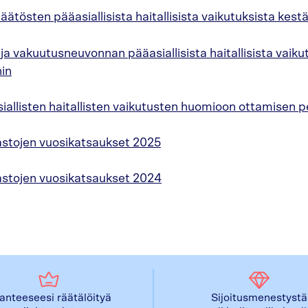
päätösten pääasiallisista haitallisista vaikutuksista kest
- ja vakuutusneuvonnan pääasiallisista haitallisista vaiku
hin
siallisten haitallisten vaikutusten huomioon ottamisen p
astojen vuosikatsaukset 2025
astojen vuosikatsaukset 2024
lanteeseesi räätälöityä
Sijoitusmenestystä