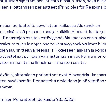
tuullisen sijoittamisen järjestö Finsifin jäsen, sekä allek
isen sijoittamisen periaatteet (Principles for Responsi
amisen periaatteita sovelletaan kaikessa Alexandrian
sa, sisäisissä prosesseissa ja kaikkiin Alexandrian tarjo
in. Rahastojen osalta kestävyysnäkökulmat on ensisijaise
trukturoitujen lainojen osalta kestävyysnäkökulmat hu
inojen suunnitteluvaiheessa ja liikkeeseenlaskijan ja ko
stävyystekijät pyritään varmistamaan myös kolmannen 
tustoiminnan tai hallinnoiman rahaston osalta.
ävän sijoittamisen periaatteet ovat Alexandria -konsern
sten hyväksymät. Periaatteita arvioidaan ja päivitetään v
eammin.
amisen Periaatteet
(Julkaistu 9.5.2025).