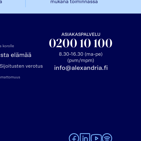
la
mukana toiminnassa
ASIAKASPALVELU
0200 10 100
 korolle
8.30-16.30 (ma-pe)
asta elämää
(pvm/mpm)
Sijoitusten verotus
info@alexandria.fi
pumattomuus