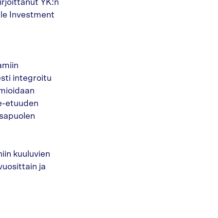
irjoittanut YK:n
ble Investment
amiin
sti integroitu
omioidaan
hde-etuuden
osapuolen
iin kuuluvien
uosittain ja