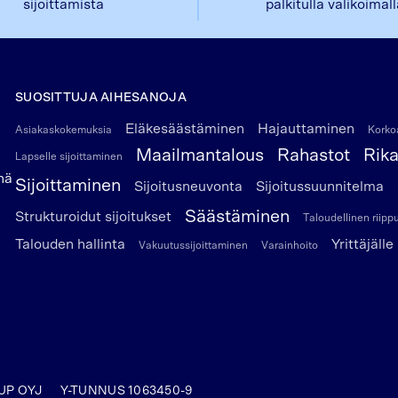
sijoittamista
palkitulla valikoimal
SUOSITTUJA AIHESANOJA
Eläkesäästäminen
Hajauttaminen
Asiakaskokemuksia
Korkoa
Maailmantalous
Rahastot
Rik
Lapselle sijoittaminen
nä
Sijoittaminen
Sijoitusneuvonta
Sijoitussuunnitelma
Säästäminen
Strukturoidut sijoitukset
Taloudellinen riip
Talouden hallinta
Yrittäjälle
Vakuutussijoittaminen
Varainhoito
UP OYJ
Y-TUNNUS 1063450-9