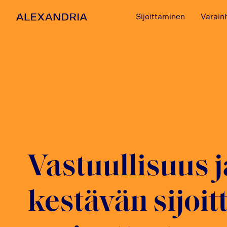
Sijoittaminen
Varain
Etusivulle
Vastuullisuus j
kestävän sijoi