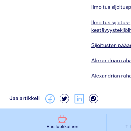
Ilmoitus sijoitus
Ilmoitus sijoitus
kestävyystekijöi
Sijoitusten pääa
Alexandrian rah
Alexandrian rah
Jaa artikkeli
Ensiluokkainen
Ti