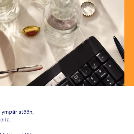
.
s ympäristöön,
öitä.