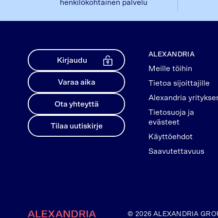
henkilökohtainen palvelu
ALEXANDRIA
Kirjaudu
Meille töihin
Varaa aika
Tietoa sijoittajille
Alexandria yritykse
Ota yhteyttä
Tietosuoja ja
evästeet
Tilaa uutiskirje
Käyttöehdot
Saavutettavuus
Etusivulle
© 2026 ALEXANDRIA GRO