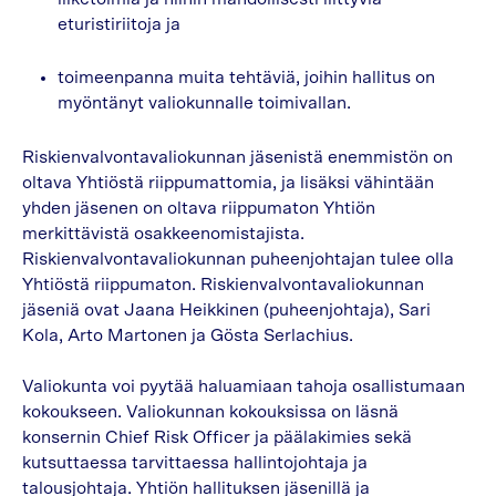
eturistiriitoja ja
toimeenpanna muita tehtäviä, joihin hallitus on
myöntänyt valiokunnalle toimivallan.
Riskienvalvontavaliokunnan jäsenistä enemmistön on
oltava Yhtiöstä riippumattomia, ja lisäksi vähintään
yhden jäsenen on oltava riippumaton Yhtiön
merkittävistä osakkeenomistajista.
Riskienvalvontavaliokunnan puheenjohtajan tulee olla
Yhtiöstä riippumaton. Riskienvalvontavaliokunnan
jäseniä ovat Jaana Heikkinen (puheenjohtaja), Sari
Kola, Arto Martonen ja Gösta Serlachius.
Valiokunta voi pyytää haluamiaan tahoja osallistumaan
kokoukseen. Valiokunnan kokouksissa on läsnä
konsernin Chief Risk Officer ja päälakimies sekä
kutsuttaessa tarvittaessa hallintojohtaja ja
talousjohtaja. Yhtiön hallituksen jäsenillä ja