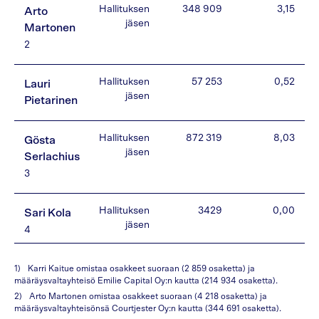
Hallituksen
348 909
3,15
Arto
jäsen
Martonen
2
Hallituksen
57 253
0,52
Lauri
jäsen
Pietarinen
Hallituksen
872 319
8,03
Gösta
jäsen
Serlachius
3
Hallituksen
3429
0,00
Sari Kola
jäsen
4
Karri Kaitue omistaa osakkeet suoraan (2 859 osaketta) ja
määräysvaltayhteisö Emilie Capital Oy:n kautta (214 934 osaketta).
Arto Martonen omistaa osakkeet suoraan (4 218 osaketta) ja
määräysvaltayhteisönsä Courtjester Oy:n kautta (344 691 osaketta).