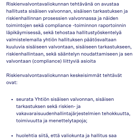
Riskienvalvontavaliokunnan tehtävänä on avustaa
hallitusta sisäisen valvonnan, sisäisen tarkastuksen ja
riskienhallinnan prosessien valvonnassa ja näiden
toimintojen sekä compliance -toiminnon raportoinnin
läpikäymisessä, sekä tehostaa hallitustyöskentelyä
valmistelemalla yhtiön hallituksen päätösvaltaan
kuuluvia sisäiseen valvontaan, sisäiseen tarkastukseen,
riskienhallintaan, sekä sääntelyn noudattamiseen ja sen
valvontaan (compliance) liittyviä asioita
Riskienvalvontavaliokunnan keskeisimmät tehtävät
ovat:
seurata Yhtiön sisäisen valvonnan, sisäisen
tarkastuksen sekä riskien- ja
vakavaraisuudenhallintajärjestelmien tehokkuutta,
toimivuutta ja menettelytapoja;
huolehtia siitä, että valiokunta ja hallitus saa