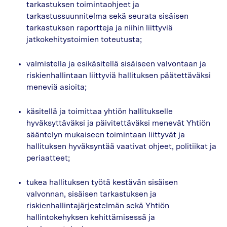
tarkastuksen toimintaohjeet ja
tarkastussuunnitelma sekä seurata sisäisen
tarkastuksen raportteja ja niihin liittyviä
jatkokehitystoimien toteutusta;
valmistella ja esikäsitellä sisäiseen valvontaan ja
riskienhallintaan liittyviä hallituksen päätettäväksi
meneviä asioita;
käsitellä ja toimittaa yhtiön hallitukselle
hyväksyttäväksi ja päivitettäväksi menevät Yhtiön
sääntelyn mukaiseen toimintaan liittyvät ja
hallituksen hyväksyntää vaativat ohjeet, politiikat ja
periaatteet;
tukea hallituksen työtä kestävän sisäisen
valvonnan, sisäisen tarkastuksen ja
riskienhallintajärjestelmän sekä Yhtiön
hallintokehyksen kehittämisessä ja