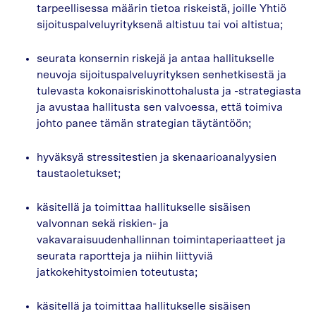
tarpeellisessa määrin tietoa riskeistä, joille Yhtiö
sijoituspalveluyrityksenä altistuu tai voi altistua;
seurata konsernin riskejä ja antaa hallitukselle
neuvoja sijoituspalveluyrityksen senhetkisestä ja
tulevasta kokonaisriskinottohalusta ja -strategiasta
ja avustaa hallitusta sen valvoessa, että toimiva
johto panee tämän strategian täytäntöön;
hyväksyä stressitestien ja skenaarioanalyysien
taustaoletukset;
käsitellä ja toimittaa hallitukselle sisäisen
valvonnan sekä riskien- ja
vakavaraisuudenhallinnan toimintaperiaatteet ja
seurata raportteja ja niihin liittyviä
jatkokehitystoimien toteutusta;
käsitellä ja toimittaa hallitukselle sisäisen