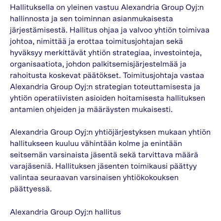
Hallituksella on yleinen vastuu Alexandria Group Oyj:n
hallinnosta ja sen toiminnan asianmukaisesta
järjestämisestä. Hallitus ohjaa ja valvoo yhtiön toimivaa
johtoa, nimittää ja erottaa toimitusjohtajan sekä
hyväksyy merkittävät yhtiön strategiaa, investointeja,
organisaatiota, johdon palkitsemisjärjestelmää ja
rahoitusta koskevat päätökset. Toimitusjohtaja vastaa
Alexandria Group Oyj:n strategian toteuttamisesta ja
yhtiön operatiivisten asioiden hoitamisesta hallituksen
antamien ohjeiden ja määräysten mukaisesti.
Alexandria Group Oyj:n yhtiöjärjestyksen mukaan yhtiön
hallitukseen kuuluu vähintään kolme ja enintään
seitsemän varsinaista jäsentä sekä tarvittava määrä
varajäseniä. Hallituksen jäsenten toimikausi päättyy
valintaa seuraavan varsinaisen yhtiökokouksen
päättyessä.
Alexandria Group Oyj:n hallitus