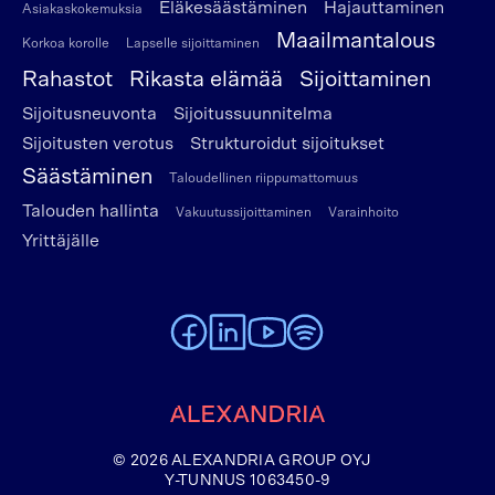
Eläkesäästäminen
Hajauttaminen
Asiakaskokemuksia
Maailmantalous
Korkoa korolle
Lapselle sijoittaminen
Rahastot
Rikasta elämää
Sijoittaminen
Sijoitusneuvonta
Sijoitussuunnitelma
Sijoitusten verotus
Strukturoidut sijoitukset
Säästäminen
Taloudellinen riippumattomuus
Talouden hallinta
Vakuutussijoittaminen
Varainhoito
Yrittäjälle
To Alexandria Facebook page
To Alexandria LinkedIn page
To Alexandria Youtube page
To Alexandria Spotify pag
Etusivulle
© 2026 ALEXANDRIA GROUP OYJ
Y-TUNNUS 1063450-9