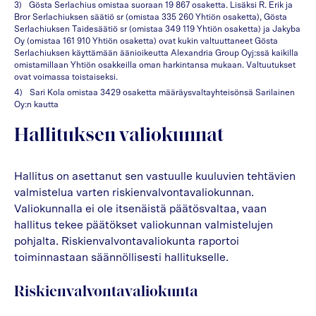
Gösta Serlachius omistaa suoraan 19 867 osaketta. Lisäksi R. Erik ja
Bror Serlachiuksen säätiö sr (omistaa 335 260 Yhtiön osaketta), Gösta
Serlachiuksen Taidesäätiö sr (omistaa 349 119 Yhtiön osaketta) ja Jakyba
Oy (omistaa 161 910 Yhtiön osaketta) ovat kukin valtuuttaneet Gösta
Serlachiuksen käyttämään äänioikeutta Alexandria Group Oyj:ssä kaikilla
omistamillaan Yhtiön osakkeilla oman harkintansa mukaan. Valtuutukset
ovat voimassa toistaiseksi.
Sari Kola omistaa 3429 osaketta määräysvaltayhteisönsä Sarilainen
Oy:n kautta
Hallituksen valiokunnat
Hallitus on asettanut sen vastuulle kuuluvien tehtävien
valmistelua varten riskienvalvontavaliokunnan.
Valiokunnalla ei ole itsenäistä päätösvaltaa, vaan
hallitus tekee päätökset valiokunnan valmistelujen
pohjalta. Riskienvalvontavaliokunta raportoi
toiminnastaan säännöllisesti hallitukselle.
Riskienvalvontavaliokunta