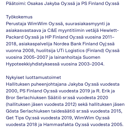
Päätoimi: Osakas Jakyba Oy:ssä ja PS Finland Oy:ssä
Työkokemus
Perustaja WimWim Oy:ssä, suurasiakasmyynti ja
asiakasvastaava ja C&E myyntitiimin vetäjä Hewlett-
Packard Oy:ssä ja HP Finland Oy:ssä vuosina 2011–
2018, asiakaspalvelija Nordea Bank Finland Oyj:ssä
vuonna 2008, huolitsija UTi Logistics (Finland) Oy:ssä
vuosina 2005–2007 ja lainanhoitaja Suomen
Hypoteekkiyhdistyksessä vuosina 2003–2004.
Nykyiset luottamustoimet
Hallituksen puheenjohtajana Jakyba Oy:ssä vuodesta
2000, PS Finland Oy:ssä vuodesta 2019 ja R. Erik ja
Bror Serlachiuksen Säätiö sr:ssä vuodesta 2020
(hallituksen jäsen vuodesta 2012) sekä hallituksen jäsen
Gösta Serlachiuksen taidesäätiö sr:ssä vuodesta 2015,
Get Tips Oy:ssä vuodesta 2019, WimWim Oy:ssä
vuodesta 2018 ja Hammasfakta Oy:ssä vuodesta 2005.