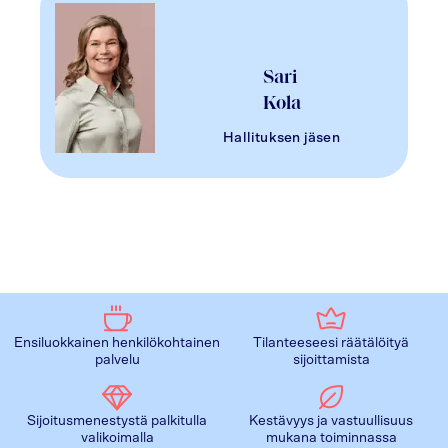
Sari
Kola
Hallituksen jäsen
Ensiluokkainen henkilökohtainen
Tilanteeseesi räätälöityä
palvelu
sijoittamista
Sijoitusmenestystä palkitulla
Kestävyys ja vastuullisuus
valikoimalla
mukana toiminnassa