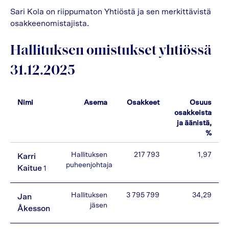
Sari Kola on riippumaton Yhtiöstä ja sen merkittävistä
osakkeenomistajista.
Hallituksen omistukset yhtiössä
31.12.2025
Nimi
Asema
Osakkeet
Osuus
osakkeista
ja äänistä,
%
Hallituksen
217 793
1,97
Karri
puheenjohtaja
Kaitue
1
Hallituksen
3 795 799
34,29
Jan
jäsen
Åkesson