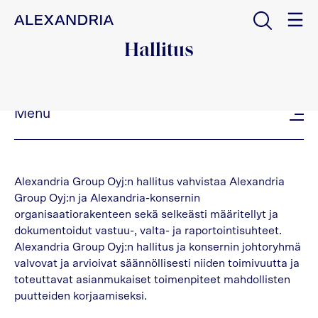
Avaa haku
Etusivulle
Hallitus
Menu
Alexandria Group Oyj:n hallitus vahvistaa Alexandria
Group Oyj:n ja Alexandria-konsernin
organisaatiorakenteen sekä selkeästi määritellyt ja
dokumentoidut vastuu-, valta- ja raportointisuhteet.
Alexandria Group Oyj:n hallitus ja konsernin johtoryhmä
valvovat ja arvioivat säännöllisesti niiden toimivuutta ja
toteuttavat asianmukaiset toimenpiteet mahdollisten
puutteiden korjaamiseksi.