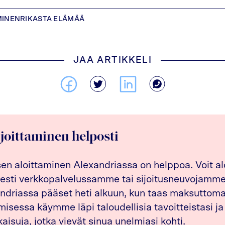
MINEN
RIKASTA ELÄMÄÄ
JAA ARTIKKELI
ijoittaminen helposti
sen aloittaminen Alexandriassa on helppoa. Voit al
esti verkkopalvelussamme tai sijoitusneuvojamme 
driassa pääset heti alkuun, kun taas maksuttom
isessa käymme läpi taloudellisia tavoitteistasi ja
kaisuja, jotka vievät sinua unelmiasi kohti.