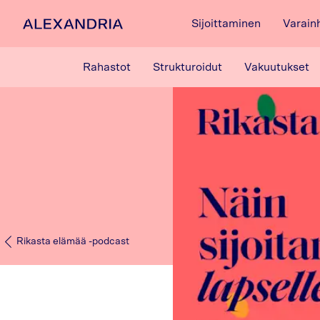
Sijoittaminen
Varain
Etusivulle
Rahastot
Strukturoidut
Vakuutukset
Rikasta elämää -podcast