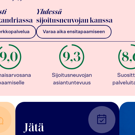
sti
Yhdessä
andriassa
sijoitusneuvojan kanssa
erkkopalvelua
Varaa aika ensitapaamiseen
naisarvosana
Sijoitusneuvojan
Suositt
paamiselle
asiantuntevuus
palvelui
Jätä