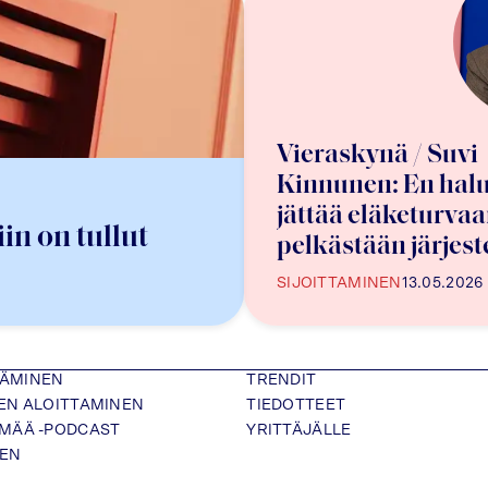
Vieraskynä / Suvi
Kinnunen: En hal
jättää eläketurvaa
in on tullut
pelkästään järjes
varaan
SIJOITTAMINEN
13.05.2026
TÄMINEN
TRENDIT
SEN ALOITTAMINEN
TIEDOTTEET
ÄMÄÄ -PODCAST
YRITTÄJÄLLE
NEN