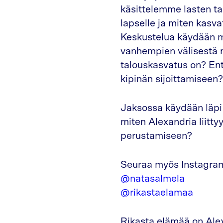
käsittelemme lasten ta
lapselle ja miten kasv
Keskustelua käydään m
vanhempien välisestä r
talouskasvatus on? Ent
kipinän sijoittamiseen?
Jaksossa käydään läpi
miten Alexandria liitt
perustamiseen?
Seuraa myös Instagra
@natasalmela
@rikastaelamaa
Rikasta elämää on Alex