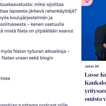
louskasvatusta: miksi sijoittaa
attaa lapsesta järkevä rahankäyttäjä?
yös koulujärjestelmän ja
oolituksesta – kenen vastuulla
ä mistä Nata on ylipäätään saanut
 myös Natan työuran alkuaikoja –
yy Natan uraan sekä blogin
Jakso
04
Lasse K
missa
Kaukalo
yritysar
omista 
andrian tuottama podcast niille,