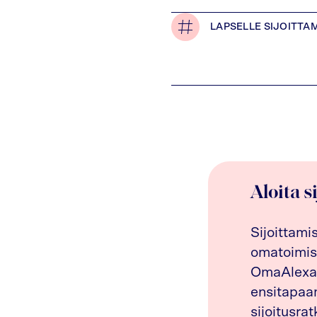
LAPSELLE SIJOITTA
Aloita s
Sijoittami
omatoimis
OmaAlexan
ensitapaam
sijoitusrat