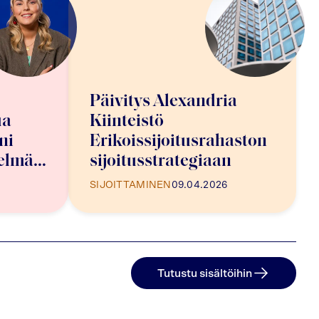
Päivitys Alexandria
ua
Kiinteistö
ni
Erikoissijoitusrahaston
telmän
sijoitusstrategiaan
SIJOITTAMINEN
09.04.2026
Tutustu sisältöihin