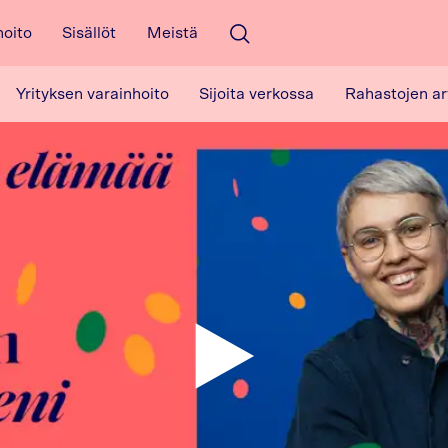
hoito
Sisällöt
Meistä
Avaa haku
Yrityksen varainhoito
Sijoita verkossa
Rahastojen ar