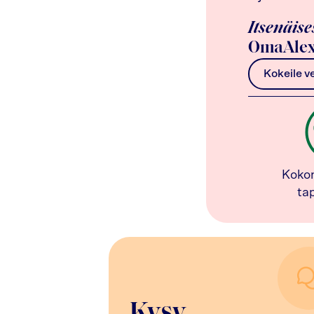
Itsenäise
OmaAlex
Kokeile v
Koko
ta
Kysy