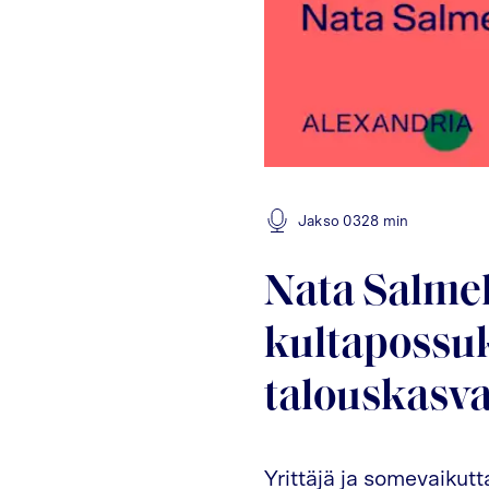
Jakso
03
28 min
Nata Salmel
kultapossuk
talouskasva
Yrittäjä ja somevaikut