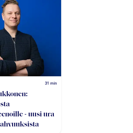
31 min
ukkonen:
sta
eenoille - uusi ura
vahvuuksista