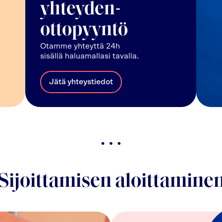
yhteyden-
ottopyyntö
Otamme yhteyttä 24h
sisällä haluamallasi tavalla.
Jätä yhteystiedot
Sijoittamisen aloittamine