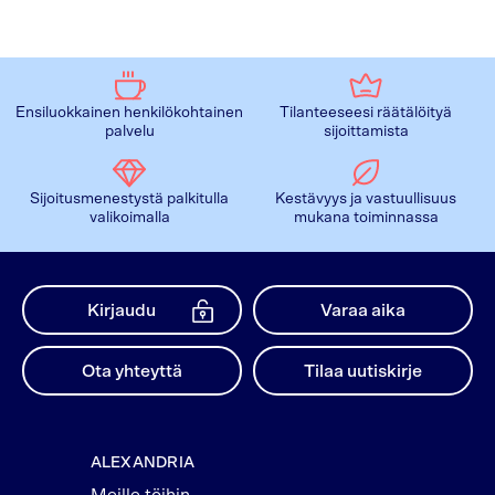
Ensiluokkainen henkilökohtainen
Tilanteeseesi räätälöityä
palvelu
sijoittamista
Sijoitusmenestystä palkitulla
Kestävyys ja vastuullisuus
valikoimalla
mukana toiminnassa
Kirjaudu
Varaa aika
Ota yhteyttä
Tilaa uutiskirje
ALEXANDRIA