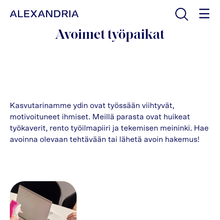
Avaa haku
Etusivulle
Avoimet työpaikat
Kasvutarinamme ydin ovat työssään viihtyvät,
motivoituneet ihmiset. Meillä parasta ovat huikeat
työkaverit, rento työilmapiiri ja tekemisen meininki. Hae
avoinna olevaan tehtävään tai lähetä avoin hakemus!