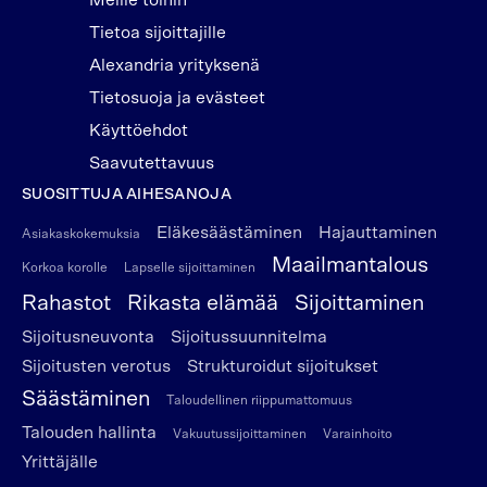
Meille töihin
Tietoa sijoittajille
Alexandria yrityksenä
Tietosuoja ja evästeet
Käyttöehdot
Saavutettavuus
SUOSITTUJA AIHESANOJA
Eläkesäästäminen
Hajauttaminen
Asiakaskokemuksia
Maailmantalous
Korkoa korolle
Lapselle sijoittaminen
Rahastot
Rikasta elämää
Sijoittaminen
Sijoitusneuvonta
Sijoitussuunnitelma
Sijoitusten verotus
Strukturoidut sijoitukset
Säästäminen
Taloudellinen riippumattomuus
Talouden hallinta
Vakuutussijoittaminen
Varainhoito
Yrittäjälle