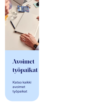
Avoimet
työpaikat
Katso kaikki
avoimet
työpaikat