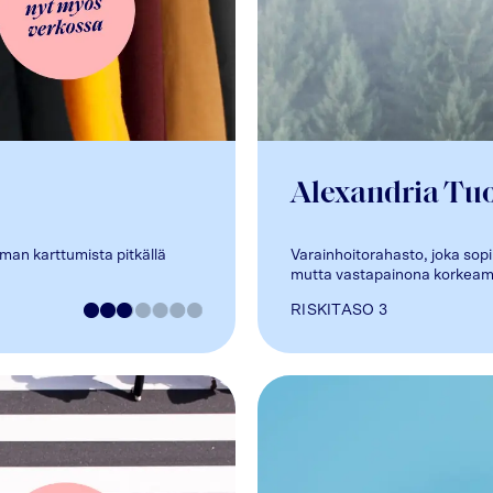
Alexandria Tu
iman karttumista pitkällä
Varainhoitorahasto, joka sopii
mutta vastapainona korkeampaa
RISKITASO
3