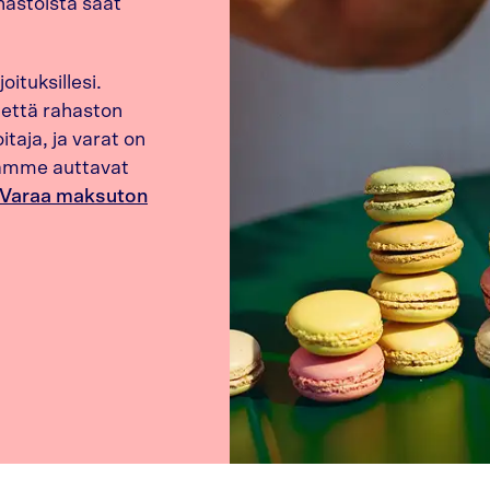
hastoista saat
ituksillesi.
 että rahaston
taja, ja varat on
ijamme auttavat
Varaa maksuton