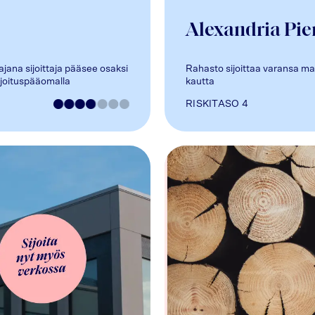
Alexandria Pie
jana sijoittaja pääsee osaksi
Rahasto sijoittaa varansa mark
ijoituspääomalla
kautta
RISKITASO
4