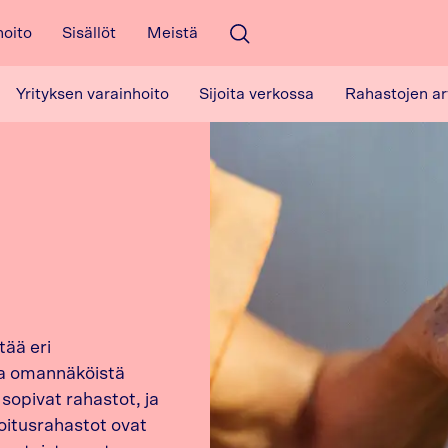
hoito
Sisällöt
Meistä
Avaa haku
Yrityksen varainhoito
Sijoita verkossa
Rahastojen ar
tää eri
lla omannäköistä
sopivat rahastot, ja
joitusrahastot ovat