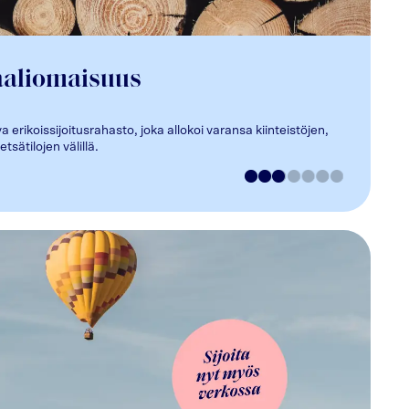
aaliomaisuus
erikoissijoitusrahasto, joka allokoi varansa kiinteistöjen,
tsätilojen välillä.