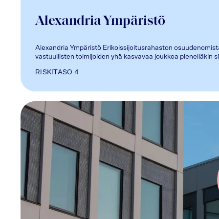
Alexandria Ympäristö
Alexandria Ympäristö Erikoissijoitusrahaston osuudenomista
vastuullisten toimijoiden yhä kasvavaa joukkoa pienelläkin s
RISKITASO
4