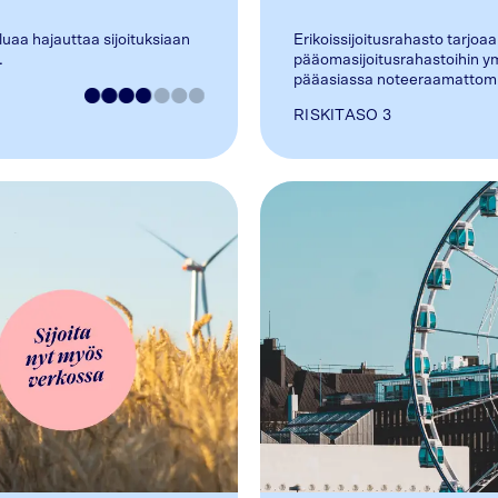
aluaa hajauttaa sijoituksiaan
Erikoissijoitusrahasto tarjoaa
.
pääomasijoitusrahastoihin ym
pääasiassa noteeraamattomien
RISKITASO
3