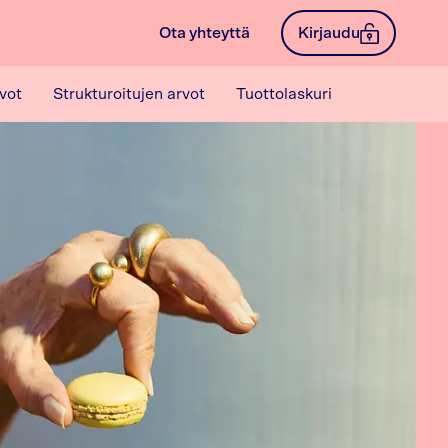
Ota yhteyttä
Kirjaudu
vot
Strukturoitujen arvot
Tuottolaskuri