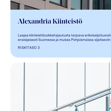
Alexandria Kiinteistö
Laajaa kiinteistöluokkahajautusta tarjoava erikoissijoitusrah
ensisijaisesti Suomessa ja muissa Pohjoismaissa sijaitseviin k
RISKITASO
3