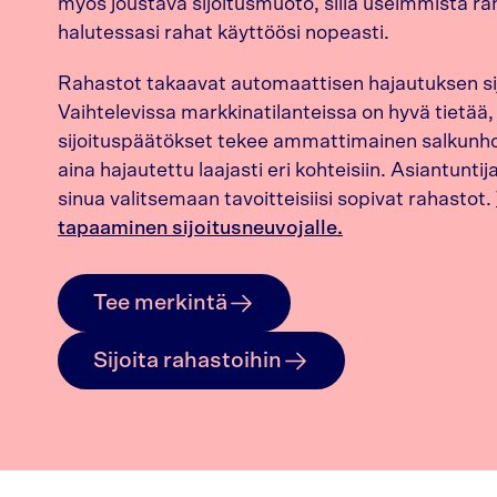
myös joustava sijoitusmuoto, sillä useimmista ra
halutessasi rahat käyttöösi nopeasti.
Rahastot takaavat automaattisen hajautuksen sijo
Vaihtelevissa markkinatilanteissa on hyvä tietää,
sijoituspäätökset tekee ammattimainen salkunhoi
aina hajautettu laajasti eri kohteisiin. Asiantunt
sinua valitsemaan tavoitteisiisi sopivat rahastot.
tapaaminen sijoitusneuvojalle.
Tee merkintä
Sijoita rahastoihin