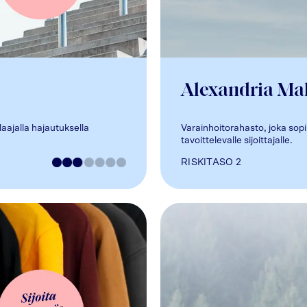
Alexandria Mal
laajalla hajautuksella
Varainhoitorahasto, joka sopii 
tavoittelevalle sijoittajalle.
RISKITASO
2