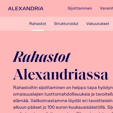
Sijoittaminen
Varain
Etusivulle
Rahastot
Strukturoidut
Vakuutukset
Rahastot
Alexandriassa
Rahastoihin sijoittaminen on helppo tapa hyödyn
omaisuuslajien tuottomahdollisuuksia ja tavoite
elämää. Valikoimastamme löydät eri tavoitteisiin 
alkuun pääset jo 100 euron kuukausisäästöllä. Si