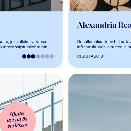
Alexandria Re
asto, joka allokoi varansa
Reaaliomaisuuteen hajauttava 
iinteistösijoituskohteisiin.
infrastruktuurisijoitusten ja me
RISKITASO
3