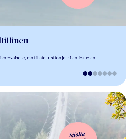
tillinen
varovaiselle, maltillista tuottoa ja inflaatiosuojaa