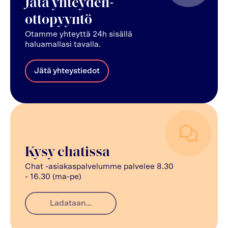
Jätä yhteyden-
ottopyyntö
Otamme yhteyttä 24h sisällä
haluamallasi tavalla.
Jätä yhteystiedot
Kysy chatissa
Chat -asiakaspalvelumme palvelee 8.30
- 16.30 (ma-pe)
Ladataan...