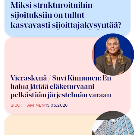
Miksi strukturoituihin
sijoituksiin on tullut
kasvavasti sijoittajakysyntää?
Vieraskynä / Suvi Kinnunen: En
halua jättää eläketurvaani
pelkästään järjestelmän varaan
SIJOITTAMINEN
13.05.2026