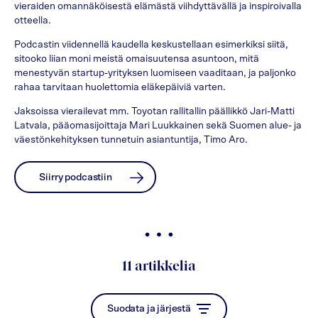
vieraiden omannäköisestä elämästä viihdyttävällä ja inspiroivalla
otteella.
Podcastin viidennellä kaudella keskustellaan esimerkiksi siitä,
sitooko liian moni meistä omaisuutensa asuntoon, mitä
menestyvän startup-yrityksen luomiseen vaaditaan, ja paljonko
rahaa tarvitaan huolettomia eläkepäiviä varten.
Jaksoissa vierailevat mm. Toyotan rallitallin päällikkö Jari-Matti
Latvala, pääomasijoittaja Mari Luukkainen sekä Suomen alue- ja
väestönkehityksen tunnetuin asiantuntija, Timo Aro.
Siirry podcastiin
11
artikkelia
Suodata ja järjestä