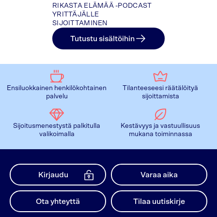
RIKASTA ELÄMÄÄ -PODCAST
YRITTÄJÄLLE
SIJOITTAMINEN
Tutustu sisältöihin
Ensiluokkainen henkilökohtainen
Tilanteeseesi räätälöityä
palvelu
sijoittamista
Sijoitusmenestystä palkitulla
Kestävyys ja vastuullisuus
valikoimalla
mukana toiminnassa
Kirjaudu
Varaa aika
Ota yhteyttä
Tilaa uutiskirje