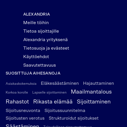
ALEXANDRIA
Meille töihin
Tietoa sijoittajille
Alexandria yrityksenä
Tietosuoja ja evästeet
Käyttöehdot
Saavutettavuus
SUOSITTUJA AIHESANOJA
Eläkesäästäminen
Hajauttaminen
Asiakaskokemuksia
Maailmantalous
Korkoa korolle
Lapselle sijoittaminen
Rahastot
Rikasta elämää
Sijoittaminen
Sijoitusneuvonta
Sijoitussuunnitelma
Sijoitusten verotus
Strukturoidut sijoitukset
Säästäminen