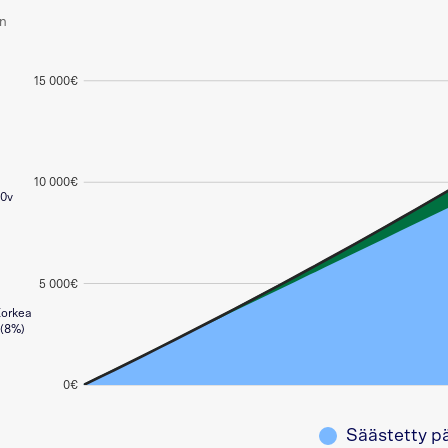
n
15 000€
10 000€
0v
5 000€
orkea
(8%)
0€
Säästetty 