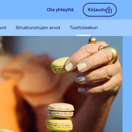
Ota yhteyttä
Kirjaudu
vot
Strukturoitujen arvot
Tuottolaskuri