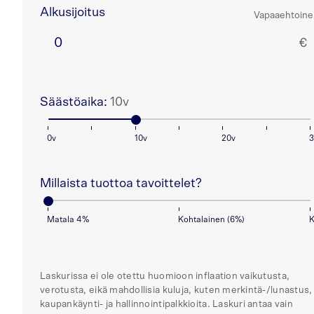
Alkusijoitus
Vapaaehtoine
€
Säästöaika:
10
v
0v
10v
20v
3
Millaista tuottoa tavoittelet?
Matala 4%
Kohtalainen (6%)
K
Laskurissa ei ole otettu huomioon inflaation vaikutusta,
verotusta, eikä mahdollisia kuluja, kuten merkintä-/lunastus,
kaupankäynti- ja hallinnointipalkkioita. Laskuri antaa vain