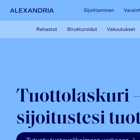
Sijoittaminen
Varain
Etusivulle
Rahastot
Strukturoidut
Vakuutukset
Tuottolaskuri 
sijoitustesi tuo