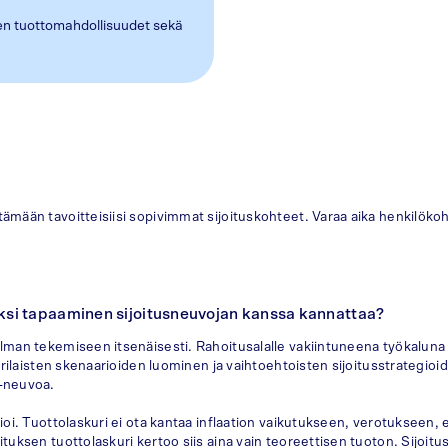
iden tuottomahdollisuudet sekä
tämään tavoitteisiisi sopivimmat sijoituskohteet. Varaa aika henkilöko
miksi tapaaminen sijoitusneuvojan kanssa kannattaa?
elman tekemiseen itsenäisesti. Rahoitusalalle vakiintuneena työkaluna si
a erilaisten skenaarioiden luominen ja vaihtoehtoisten sijoitusstrategi
 -neuvoa.
ioi. Tuottolaskuri ei ota kantaa inflaation vaikutukseen, verotukseen, ei
tuksen tuottolaskuri kertoo siis aina vain teoreettisen tuoton. Sijoitus