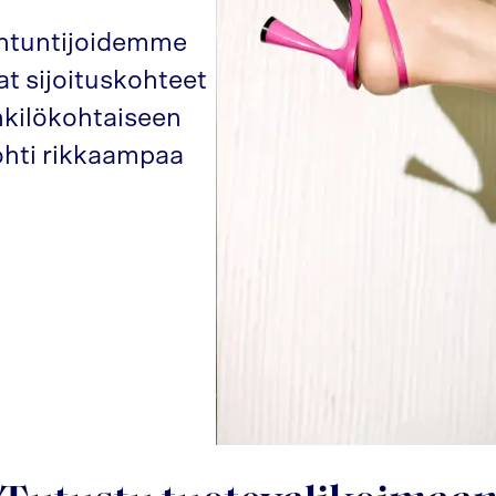
iantuntijoidemme
at sijoituskohteet
nkilökohtaiseen
kohti rikkaampaa