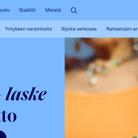
hoito
Sisällöt
Meistä
Avaa haku
Yrityksen varainhoito
Sijoita verkossa
Rahastojen ar
–
laske
tto