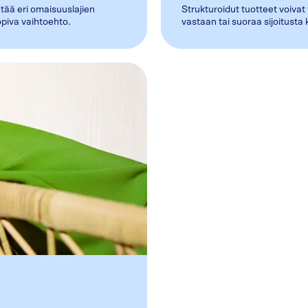
tää eri omaisuuslajien
Strukturoidut tuotteet voivat
opiva vaihtoehto.
vastaan tai suoraa sijoitust