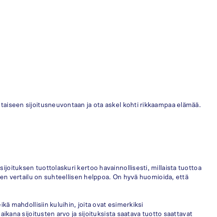
htaiseen sijoitusneuvontaan ja ota askel kohti rikkaampaa elämää.
joituksen tuottolaskuri kertoo havainnollisesti, millaista tuottoa
oiden vertailu on suhteellisen helppoa. On hyvä huomioida, että
kä mahdollisiin kuluihin, joita ovat esimerkiksi
aikana sijoitusten arvo ja sijoituksista saatava tuotto saattavat