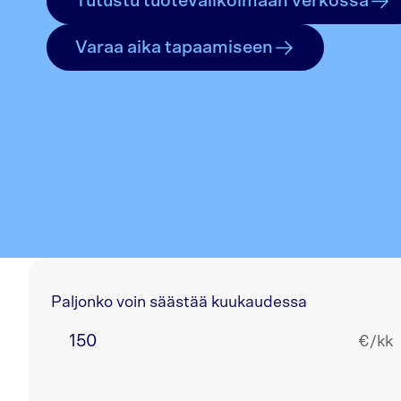
Tutustu tuotevalikoimaan verkossa
Varaa aika tapaamiseen
Paljonko voin säästää kuukaudessa
€/kk