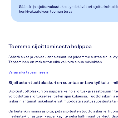
Säästö- ja sijoitusvakuutukset yhdistävät eri sijoituskohte
henkivakuutuksen tuoman turvan.
Teemme sijoittamisesta helppoa
Säästä aikaa ja vaivaa - anna asiantuntijoidemme auttaa sinua löy
Tapaaminen on maksuton eikä velvoita sinua mihinkään.
Varaa aika tapaamiseen
Sijoitusten tuottolaskuri on suuntaa antava työkalu - 
Sijoitustuottolaskuri on näppärä keino sijoitus- ja säästösuunnit
voit odottaa sijoituksellesi tietyn ajan kuluessa. Tuottolaskurill
laskurin antamat laskelmat eivät muodosta sijoitussuositusta tai
On kuitenkin monia asioita, joita sijoitusten tuottolaskuri ei huom
merkintä-/lunastus-, kaupankäynti- sekä hallinnointipalkkiot. Sijoi