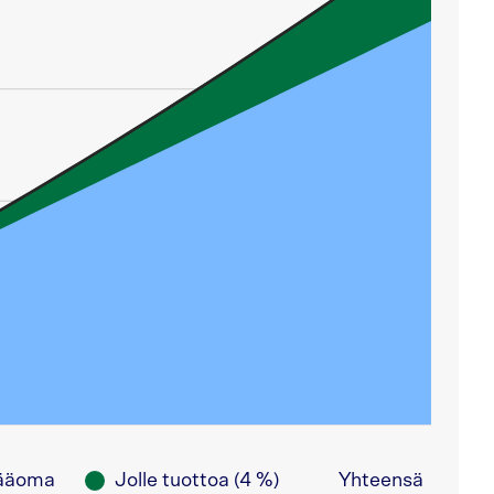
pääoma
Jolle tuottoa (
4
%)
Yhteensä