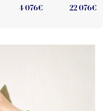
4 076
€
22 076
€