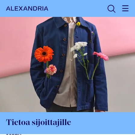
Avaa haku
Etusivulle
Tietoa sijoittajille