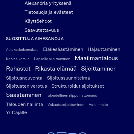
Alexandria yrityksenä
Tietosuoja ja evästeet
Käyttöehdot
Saavutettavuus
SUOSITTUJA AIHESANOJA
Eläkesäästäminen
Hajauttaminen
Asiakaskokemuksia
Maailmantalous
Korkoa korolle
Lapselle sijoittaminen
Rahastot
Rikasta elämää
Sijoittaminen
Sijoitusneuvonta
Sijoitussuunnitelma
Sijoitusten verotus
Strukturoidut sijoitukset
Säästäminen
Taloudellinen riippumattomuus
Talouden hallinta
Vakuutussijoittaminen
Varainhoito
Yrittäjälle