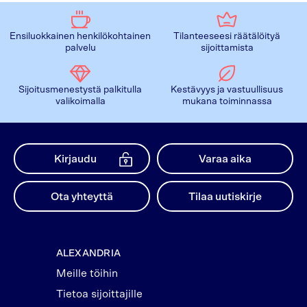
Ensiluokkainen henkilökohtainen
Tilanteeseesi räätälöityä
palvelu
sijoittamista
Sijoitusmenestystä palkitulla
Kestävyys ja vastuullisuus
valikoimalla
mukana toiminnassa
Kirjaudu
Varaa aika
Ota yhteyttä
Tilaa uutiskirje
ALEXANDRIA
Meille töihin
Tietoa sijoittajille