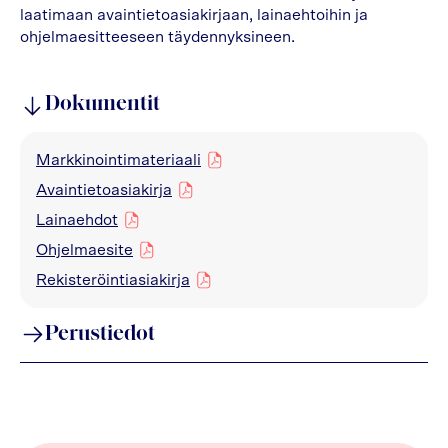
laatimaan avaintietoasiakirjaan, lainaehtoihin ja
ohjelmaesitteeseen täydennyksineen.
Dokumentit
Markkinointimateriaali
pdf
Avaintietoasiakirja
pdf
Lainaehdot
pdf
Ohjelmaesite
pdf
Rekisteröintiasiakirja
pdf
Perustiedot