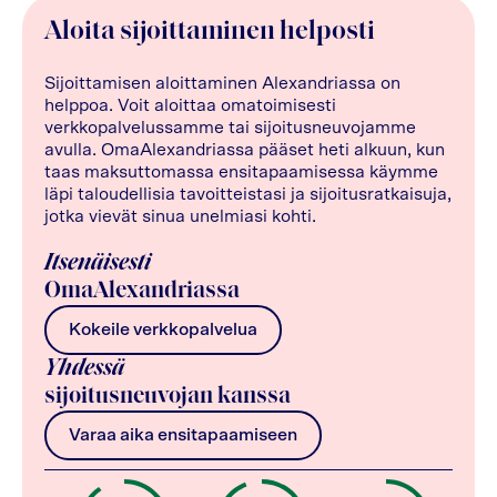
Aloita sijoittaminen helposti
Sijoittamisen aloittaminen Alexandriassa on
helppoa. Voit aloittaa omatoimisesti
verkkopalvelussamme tai sijoitusneuvojamme
avulla. OmaAlexandriassa pääset heti alkuun, kun
taas maksuttomassa ensitapaamisessa käymme
läpi taloudellisia tavoitteistasi ja sijoitusratkaisuja,
jotka vievät sinua unelmiasi kohti.
Itsenäisesti
OmaAlexandriassa
Kokeile verkkopalvelua
Yhdessä
sijoitusneuvojan kanssa
Varaa aika ensitapaamiseen