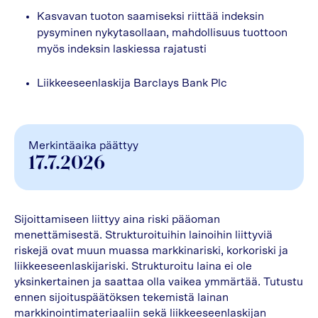
Kasvavan tuoton saamiseksi riittää indeksin
pysyminen nykytasollaan, mahdollisuus tuottoon
myös indeksin laskiessa rajatusti
Liikkeeseenlaskija Barclays Bank Plc
Merkintäaika päättyy
17.7.2026
Sijoittamiseen liittyy aina riski pääoman
menettämisestä. Strukturoituihin lainoihin liittyviä
riskejä ovat muun muassa markkinariski, korkoriski ja
liikkeeseenlaskijariski. Strukturoitu laina ei ole
yksinkertainen ja saattaa olla vaikea ymmärtää. Tutustu
ennen sijoituspäätöksen tekemistä lainan
markkinointimateriaaliin sekä liikkeeseenlaskijan