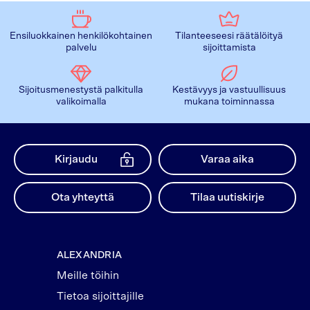
Ensiluokkainen henkilökohtainen
Tilanteeseesi räätälöityä
palvelu
sijoittamista
Sijoitusmenestystä palkitulla
Kestävyys ja vastuullisuus
valikoimalla
mukana toiminnassa
Kirjaudu
Varaa aika
Ota yhteyttä
Tilaa uutiskirje
ALEXANDRIA
Meille töihin
Tietoa sijoittajille