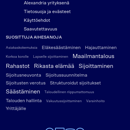
Alexandria yrityksenä
Tietosuoja ja evästeet
Käyttöehdot
Saavutettavuus
SUOSITTUJA AIHESANOJA
Eläkesäästäminen
Hajauttaminen
Asiakaskokemuksia
Maailmantalous
Korkoa korolle
Lapselle sijoittaminen
Rahastot
Rikasta elämää
Sijoittaminen
Sijoitusneuvonta
Sijoitussuunnitelma
Sijoitusten verotus
Strukturoidut sijoitukset
Säästäminen
Taloudellinen riippumattomuus
Talouden hallinta
Vakuutussijoittaminen
Varainhoito
Yrittäjälle