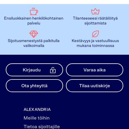
Ensiluokkainen henkilökohtainen
Tilanteeseesi räätälöityä
palvelu
sijoittamista
Sijoitusmenestystä palkitulla
Kestävyys ja vastuullisuus
valikoimalla
mukana toiminnassa
Kirjaudu
Varaa aika
Ota yhteyttä
Tilaa uutiskirje
ALEXANDRIA
Meille töihin
Tietoa sijoittajille