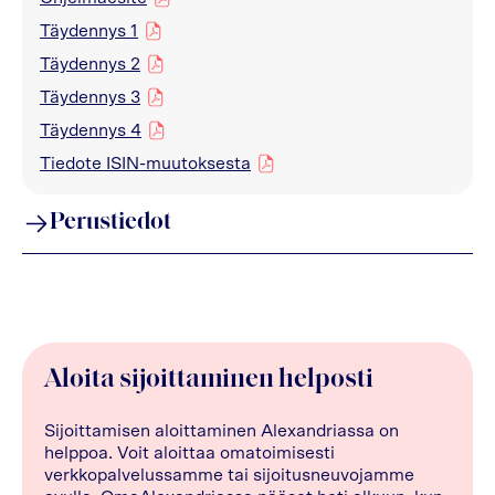
Täydennys 1
pdf
Täydennys 2
pdf
Täydennys 3
pdf
Täydennys 4
pdf
Tiedote ISIN-muutoksesta
pdf
Perustiedot
Aloita sijoittaminen helposti
Sijoittamisen aloittaminen Alexandriassa on
helppoa. Voit aloittaa omatoimisesti
verkkopalvelussamme tai sijoitusneuvojamme