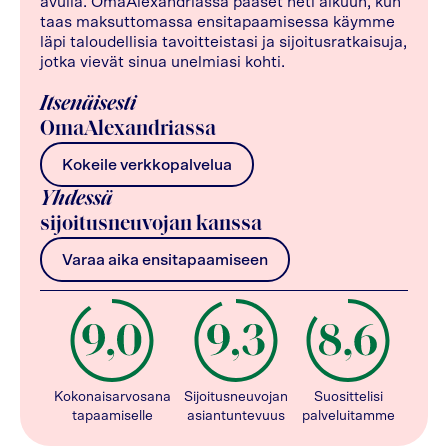
avulla. OmaAlexandriassa pääset heti alkuun, kun
taas maksuttomassa ensitapaamisessa käymme
läpi taloudellisia tavoitteistasi ja sijoitusratkaisuja,
jotka vievät sinua unelmiasi kohti.
Itsenäisesti
OmaAlexandriassa
Kokeile verkkopalvelua
Yhdessä
sijoitusneuvojan kanssa
Varaa aika ensitapaamiseen
Kokonaisarvosana
Sijoitusneuvojan
Suosittelisi
tapaamiselle
asiantuntevuus
palveluitamme