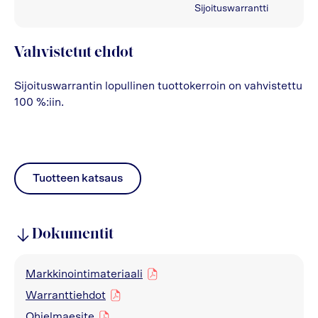
Sijoituswarrantti
Vahvistetut ehdot
Sijoituswarrantin lopullinen tuottokerroin on vahvistettu
100 %:iin.
Tuotteen katsaus
pdf
Dokumentit
Markkinointimateriaali
pdf
Warranttiehdot
pdf
Ohjelmaesite
pdf