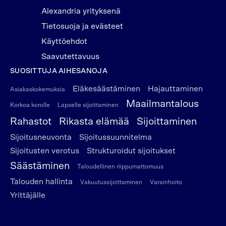
Alexandria yrityksenä
Tietosuoja ja evästeet
Käyttöehdot
Saavutettavuus
SUOSITTUJA AIHESANOJA
Eläkesäästäminen
Hajauttaminen
Asiakaskokemuksia
Maailmantalous
Korkoa korolle
Lapselle sijoittaminen
Rahastot
Rikasta elämää
Sijoittaminen
Sijoitusneuvonta
Sijoitussuunnitelma
Sijoitusten verotus
Strukturoidut sijoitukset
Säästäminen
Taloudellinen riippumattomuus
Talouden hallinta
Vakuutussijoittaminen
Varainhoito
Yrittäjälle