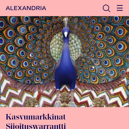
Avaa haku
Etusivulle
Kasvumarkkinat
Sijoituswarrantti