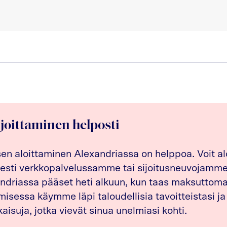
ijoittaminen helposti
sen aloittaminen Alexandriassa on helppoa. Voit al
esti verkkopalvelussamme tai sijoitusneuvojamme 
driassa pääset heti alkuun, kun taas maksuttom
isessa käymme läpi taloudellisia tavoitteistasi ja
kaisuja, jotka vievät sinua unelmiasi kohti.