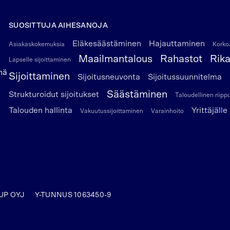
SUOSITTUJA AIHESANOJA
Eläkesäästäminen
Hajauttaminen
Asiakaskokemuksia
Korkoa
Maailmantalous
Rahastot
Rik
Lapselle sijoittaminen
nä
Sijoittaminen
Sijoitusneuvonta
Sijoitussuunnitelma
Säästäminen
Strukturoidut sijoitukset
Taloudellinen riip
Talouden hallinta
Yrittäjälle
Vakuutussijoittaminen
Varainhoito
UP OYJ
Y-TUNNUS 1063450-9