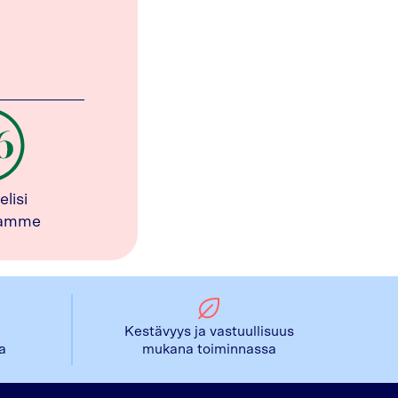
elisi
tamme
Kestävyys ja vastuullisuus
la
mukana toiminnassa