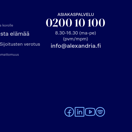
ASIAKASPALVELU
0200 10 100
 korolle
8.30-16.30 (ma-pe)
asta elämää
(pvm/mpm)
Sijoitusten verotus
info@alexandria.fi
pumattomuus
To Alexandria Facebook page
To Alexandria LinkedIn pa
To Alexandria Youtub
To Alexandria Sp