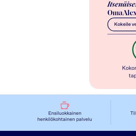
Itsenäise
OmaAlex
Kokeile v
Koko
ta
Ensiluokkainen
Ti
henkilökohtainen palvelu