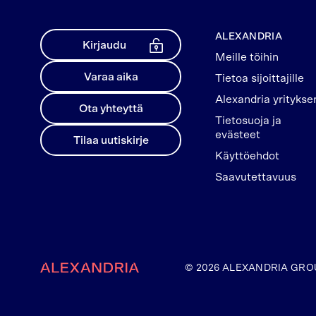
ALEXANDRIA
Kirjaudu
Meille töihin
Varaa aika
Tietoa sijoittajille
Alexandria yritykse
Ota yhteyttä
Tietosuoja ja
evästeet
Tilaa uutiskirje
Käyttöehdot
Saavutettavuus
Etusivulle
© 2026 ALEXANDRIA GRO