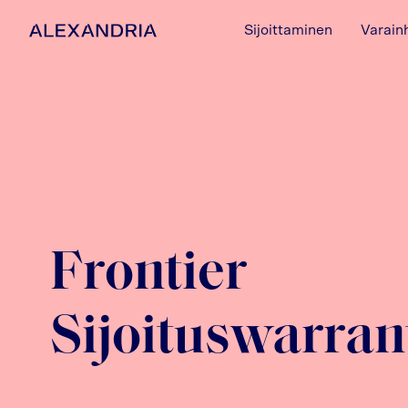
Sijoittaminen
Varain
Etusivulle
Frontier
Sijoituswarrant