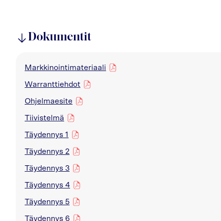
Dokumentit
Markkinointimateriaali
pdf
Warranttiehdot
pdf
Ohjelmaesite
pdf
Tiivistelmä
pdf
Täydennys 1
pdf
Täydennys 2
pdf
Täydennys 3
pdf
Täydennys 4
pdf
Täydennys 5
pdf
Täydennys 6
pdf