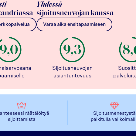
sti
Yhdessä
andriassa
sijoitusneuvojan kanssa
erkkopalvelua
Varaa aika ensitapaamiseen
naisarvosana
Sijoitusneuvojan
Suositt
paamiselle
asiantuntevuus
palvelui
lanteeseesi räätälöityä
Sijoitusmenestystä
sijoittamista
palkitulla valikoimal