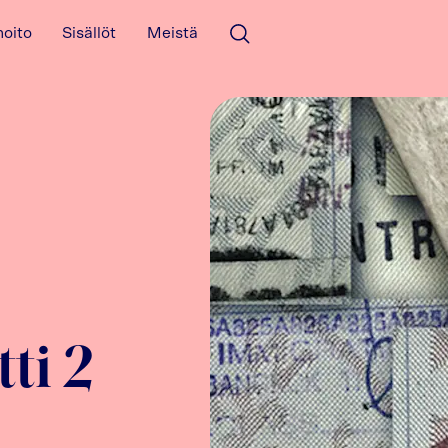
hoito
Sisällöt
Meistä
Avaa haku
ti 2