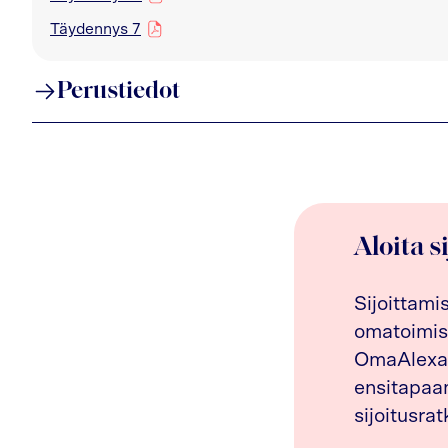
Täydennys 7
pdf
Perustiedot
Aloita s
Sijoittami
omatoimis
OmaAlexan
ensitapaam
sijoitusrat