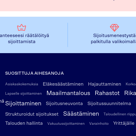
lanteeseesi räätälöityä
Sijoitusmenestystä
sijoittamista
palkitulla valikoimal
SUOSITTUJA AIHESANOJA
Eläkesäästäminen
Hajauttaminen
Asiakaskokemuksia
Korkoa
Maailmantalous
Rahastot
Rik
Lapselle sijoittaminen
nä
Sijoittaminen
Sijoitusneuvonta
Sijoitussuunnitelma
Säästäminen
Strukturoidut sijoitukset
Taloudellinen riip
Talouden hallinta
Yrittäjälle
Vakuutussijoittaminen
Varainhoito