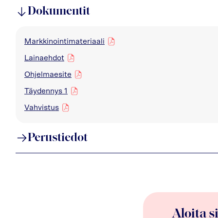
Dokumentit
Markkinointimateriaali
pdf
Lainaehdot
pdf
Ohjelmaesite
pdf
Täydennys 1
pdf
Vahvistus
pdf
Perustiedot
Aloita s