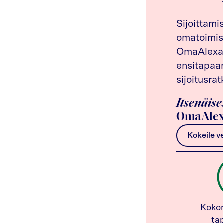
Sijoittami
omatoimis
OmaAlexan
ensitapaam
sijoitusrat
Itsenäise
OmaAlex
Kokeile v
Koko
ta