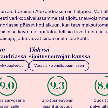
sen aloittaminen Alexandriassa on helppoa. Voit al
esti verkkopalvelussamme tai sijoitusneuvojamme 
driassa pääset heti alkuun, kun taas maksuttom
isessa käymme läpi taloudellisia tavoitteistasi ja
kaisuja, jotka vievät sinua unelmiasi kohti.
sti
Yhdessä
andriassa
sijoitusneuvojan kanssa
erkkopalvelua
Varaa aika ensitapaamiseen
naisarvosana
Sijoitusneuvojan
Suositt
paamiselle
asiantuntevuus
palvelui