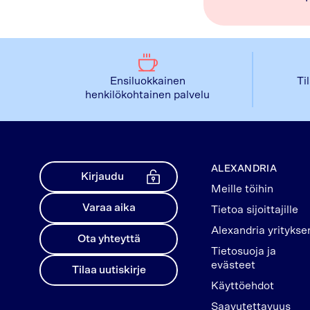
Ensiluokkainen
Ti
henkilökohtainen palvelu
ALEXANDRIA
Kirjaudu
Meille töihin
Varaa aika
Tietoa sijoittajille
Alexandria yritykse
Ota yhteyttä
Tietosuoja ja
evästeet
Tilaa uutiskirje
Käyttöehdot
Saavutettavuus