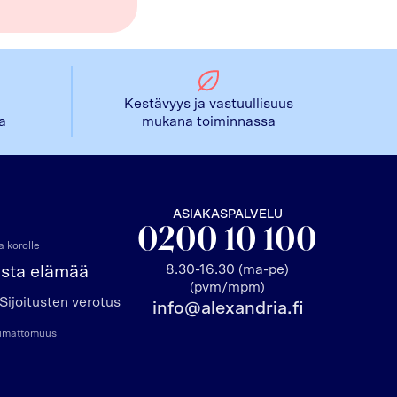
Kestävyys ja vastuullisuus
la
mukana toiminnassa
ASIAKASPALVELU
0200 10 100
 korolle
8.30-16.30 (ma-pe)
asta elämää
(pvm/mpm)
Sijoitusten verotus
info@alexandria.fi
pumattomuus