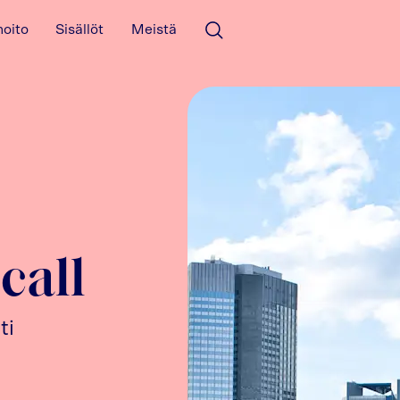
hoito
Sisällöt
Meistä
Avaa haku
call
ti