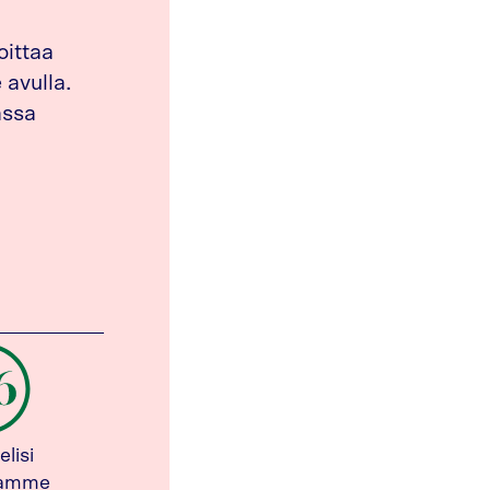
oittaa
avulla.
assa
elisi
tamme