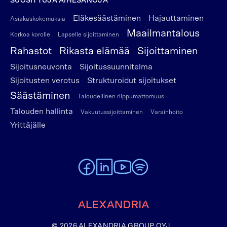
SUOSITTUJA AIHESANOJA
Eläkesäästäminen
Hajauttaminen
Asiakaskokemuksia
Maailmantalous
Korkoa korolle
Lapselle sijoittaminen
Rahastot
Rikasta elämää
Sijoittaminen
Sijoitusneuvonta
Sijoitussuunnitelma
Sijoitusten verotus
Strukturoidut sijoitukset
Säästäminen
Taloudellinen riippumattomuus
Talouden hallinta
Vakuutussijoittaminen
Varainhoito
Yrittäjälle
To Alexandria Facebook page
To Alexandria LinkedIn page
To Alexandria Youtube page
To Alexandria Spotify pag
Etusivulle
© 2026 ALEXANDRIA GROUP OYJ