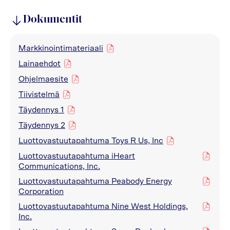
Dokumentit
Markkinointimateriaali
pdf
Lainaehdot
pdf
Ohjelmaesite
pdf
Tiivistelmä
pdf
Täydennys 1
pdf
Täydennys 2
pdf
Luottovastuutapahtuma Toys R Us, Inc
pdf
Luottovastuutapahtuma iHeart
pdf
Communications, Inc.
Luottovastuutapahtuma Peabody Energy
pdf
Corporation
Luottovastuutapahtuma Nine West Holdings,
pdf
Inc.