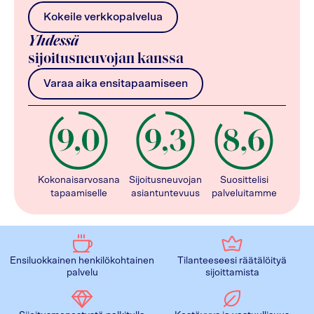
Kokeile verkkopalvelua
Yhdessä
sijoitusneuvojan kanssa
Varaa aika ensitapaamiseen
Kokonaisarvosana
Sijoitusneuvojan
Suosittelisi
tapaamiselle
asiantuntevuus
palveluitamme
Ensiluokkainen henkilökohtainen
Tilanteeseesi räätälöityä
palvelu
sijoittamista