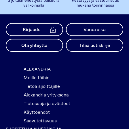
Sijoitusmenestystä palkitulla
Kestävyys ja vastuullisuus
valikoimalla
mukana toiminnassa
Kirjaudu
Varaa aika
Ota yhteyttä
Tilaa uutiskirje
ALEXANDRIA
Meille töihin
Tietoa sijoittajille
Alexandria yrityksenä
Tietosuoja ja evästeet
Käyttöehdot
Saavutettavuus