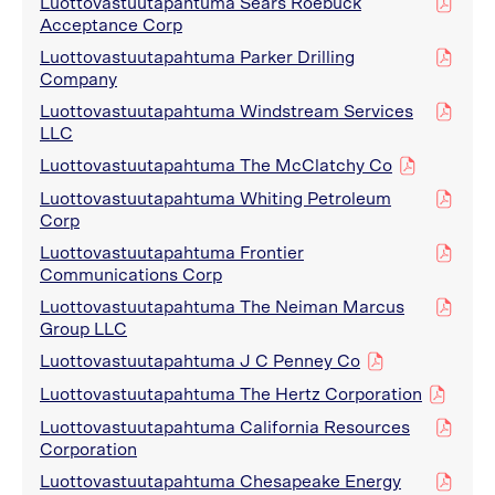
Luottovastuutapahtuma Sears Roebuck
pdf
Acceptance Corp
Luottovastuutapahtuma Parker Drilling
pdf
Company
Luottovastuutapahtuma Windstream Services
pdf
LLC
Luottovastuutapahtuma The McClatchy Co
pdf
Luottovastuutapahtuma Whiting Petroleum
pdf
Corp
Luottovastuutapahtuma Frontier
pdf
Communications Corp
Luottovastuutapahtuma The Neiman Marcus
pdf
Group LLC
Luottovastuutapahtuma J C Penney Co
pdf
Luottovastuutapahtuma The Hertz Corporation
pdf
Luottovastuutapahtuma California Resources
pdf
Corporation
Luottovastuutapahtuma Chesapeake Energy
pdf