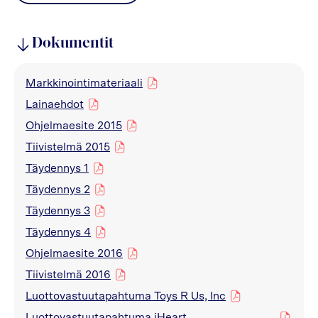
Dokumentit
Markkinointimateriaali
pdf
Lainaehdot
pdf
Ohjelmaesite 2015
pdf
Tiivistelmä 2015
pdf
Täydennys 1
pdf
Täydennys 2
pdf
Täydennys 3
pdf
Täydennys 4
pdf
Ohjelmaesite 2016
pdf
Tiivistelmä 2016
pdf
Luottovastuutapahtuma Toys R Us, Inc
pdf
Luottovastuutapahtuma iHeart
pdf