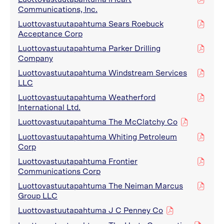
Communications, Inc.
Luottovastuutapahtuma Sears Roebuck
pdf
Acceptance Corp
Luottovastuutapahtuma Parker Drilling
pdf
Company
Luottovastuutapahtuma Windstream Services
pdf
LLC
Luottovastuutapahtuma Weatherford
pdf
International Ltd.
Luottovastuutapahtuma The McClatchy Co
pdf
Luottovastuutapahtuma Whiting Petroleum
pdf
Corp
Luottovastuutapahtuma Frontier
pdf
Communications Corp
Luottovastuutapahtuma The Neiman Marcus
pdf
Group LLC
Luottovastuutapahtuma J C Penney Co
pdf