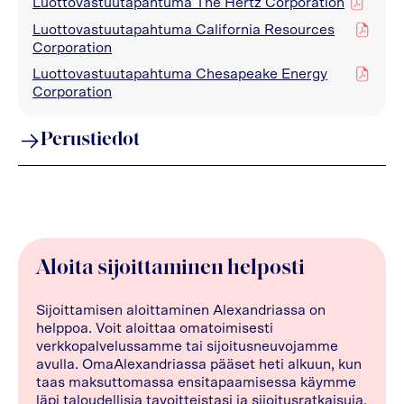
Luottovastuutapahtuma The Hertz Corporation
pdf
Luottovastuutapahtuma California Resources
pdf
Corporation
Luottovastuutapahtuma Chesapeake Energy
pdf
Corporation
Perustiedot
Aloita sijoittaminen helposti
Sijoittamisen aloittaminen Alexandriassa on
helppoa. Voit aloittaa omatoimisesti
verkkopalvelussamme tai sijoitusneuvojamme
avulla. OmaAlexandriassa pääset heti alkuun, kun
taas maksuttomassa ensitapaamisessa käymme
läpi taloudellisia tavoitteistasi ja sijoitusratkaisuja,