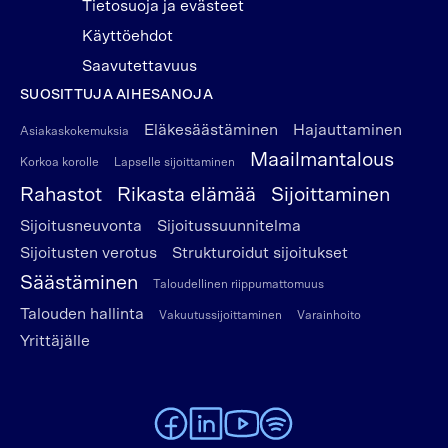
Tietosuoja ja evästeet
Käyttöehdot
Saavutettavuus
SUOSITTUJA AIHESANOJA
Eläkesäästäminen
Hajauttaminen
Asiakaskokemuksia
Maailmantalous
Korkoa korolle
Lapselle sijoittaminen
Rahastot
Rikasta elämää
Sijoittaminen
Sijoitusneuvonta
Sijoitussuunnitelma
Sijoitusten verotus
Strukturoidut sijoitukset
Säästäminen
Taloudellinen riippumattomuus
Talouden hallinta
Vakuutussijoittaminen
Varainhoito
Yrittäjälle
To Alexandria Facebook page
To Alexandria LinkedIn page
To Alexandria Youtube page
To Alexandria Spotify pag