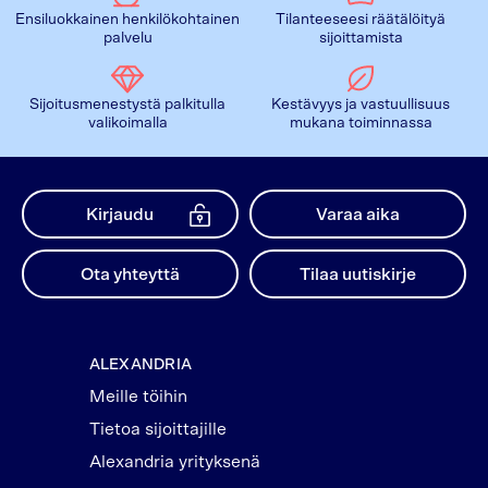
Ensiluokkainen henkilökohtainen
Tilanteeseesi räätälöityä
palvelu
sijoittamista
Sijoitusmenestystä palkitulla
Kestävyys ja vastuullisuus
valikoimalla
mukana toiminnassa
Kirjaudu
Varaa aika
Ota yhteyttä
Tilaa uutiskirje
ALEXANDRIA
Meille töihin
Tietoa sijoittajille
Alexandria yrityksenä