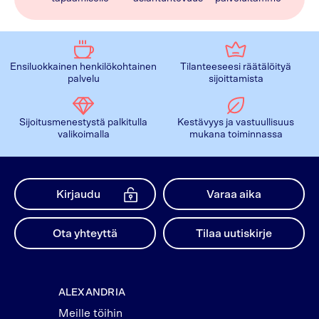
Ensiluokkainen henkilökohtainen
Tilanteeseesi räätälöityä
palvelu
sijoittamista
Sijoitusmenestystä palkitulla
Kestävyys ja vastuullisuus
valikoimalla
mukana toiminnassa
Kirjaudu
Varaa aika
Ota yhteyttä
Tilaa uutiskirje
ALEXANDRIA
Meille töihin