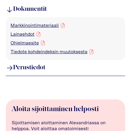
Dokumentit
Markkinointimateriaali
pdf
Lainaehdot
pdf
Ohjelmaesite
pdf
Tiedote kohdeindeksin muutoksesta
pdf
Perustiedot
Aloita sijoittaminen helposti
Sijoittamisen aloittaminen Alexandriassa on
helppoa. Voit aloittaa omatoimisesti