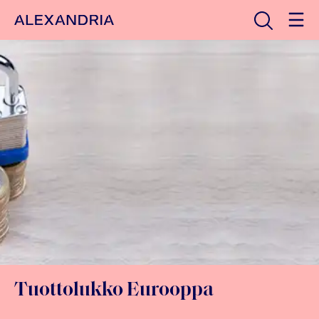
Avaa haku
Etusivulle
Tuottolukko Eurooppa