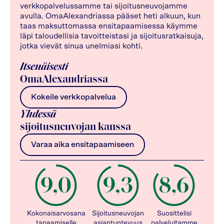
verkkopalvelussamme tai sijoitusneuvojamme
avulla. OmaAlexandriassa pääset heti alkuun, kun
taas maksuttomassa ensitapaamisessa käymme
läpi taloudellisia tavoitteistasi ja sijoitusratkaisuja,
jotka vievät sinua unelmiasi kohti.
Itsenäisesti
OmaAlexandriassa
Kokeile verkkopalvelua
Yhdessä
sijoitusneuvojan kanssa
Varaa aika ensitapaamiseen
Kokonaisarvosana
Sijoitusneuvojan
Suosittelisi
tapaamiselle
asiantuntevuus
palveluitamme