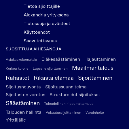
Tietoa sijoittajille
Alexandria yrityksenä
Tietosuoja ja evästeet
Käyttöehdot
Saavutettavuus
SUOSITTUJA AIHESANOJA
Eläkesäästäminen
Hajauttaminen
Asiakaskokemuksia
Maailmantalous
Korkoa korolle
Lapselle sijoittaminen
Rahastot
Rikasta elämää
Sijoittaminen
Sijoitusneuvonta
Sijoitussuunnitelma
Sijoitusten verotus
Strukturoidut sijoitukset
Säästäminen
Taloudellinen riippumattomuus
Talouden hallinta
Vakuutussijoittaminen
Varainhoito
Yrittäjälle