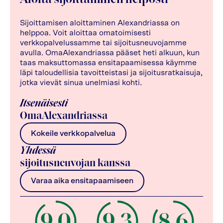
Sijoittamisen aloittaminen Alexandriassa on
helppoa. Voit aloittaa omatoimisesti
verkkopalvelussamme tai sijoitusneuvojamme
avulla. OmaAlexandriassa pääset heti alkuun, kun
taas maksuttomassa ensitapaamisessa käymme
läpi taloudellisia tavoitteistasi ja sijoitusratkaisuja,
jotka vievät sinua unelmiasi kohti.
Itsenäisesti
OmaAlexandriassa
Kokeile verkkopalvelua
Yhdessä
sijoitusneuvojan kanssa
Varaa aika ensitapaamiseen