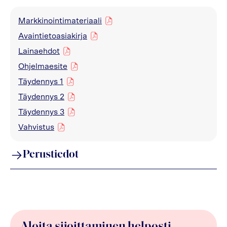
Markkinointimateriaali
pdf
Avaintietoasiakirja
pdf
Lainaehdot
pdf
Ohjelmaesite
pdf
Täydennys 1
pdf
Täydennys 2
pdf
Täydennys 3
pdf
Vahvistus
pdf
Perustiedot
Aloita sijoittaminen helposti