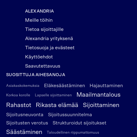
ALEXANDRIA
Meille töihin
Tietoa sijoittajille
Alexandria yrityksenä
Tietosuoja ja evästeet
Käyttöehdot
Saavutettavuus
SUOSITTUJA AIHESANOJA
Eläkesäästäminen
Hajauttaminen
Asiakaskokemuksia
Maailmantalous
Korkoa korolle
Lapselle sijoittaminen
Rahastot
Rikasta elämää
Sijoittaminen
Sijoitusneuvonta
Sijoitussuunnitelma
Sijoitusten verotus
Strukturoidut sijoitukset
Säästäminen
Taloudellinen riippumattomuus