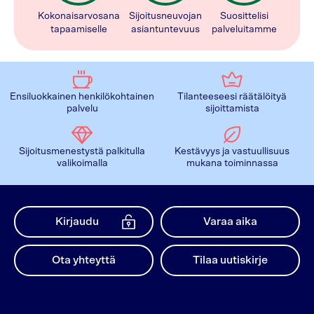
Kokonaisarvosana
Sijoitusneuvojan
Suosittelisi
tapaamiselle
asiantuntevuus
palveluitamme
Ensiluokkainen henkilökohtainen
Tilanteeseesi räätälöityä
palvelu
sijoittamista
Sijoitusmenestystä palkitulla
Kestävyys ja vastuullisuus
valikoimalla
mukana toiminnassa
Kirjaudu
Varaa aika
Ota yhteyttä
Tilaa uutiskirje