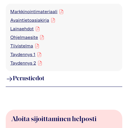
Markkinointimateriaali
pdf
Avaintietoasiakirja
pdf
Lainaehdot
pdf
Ohjelmaesite
pdf
Tiivistelma
pdf
Taydennys 1
pdf
Taydennys 2
pdf
Perustiedot
Aloita sijoittaminen helposti