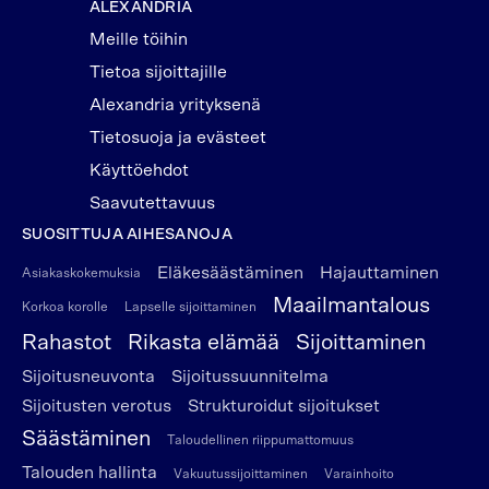
ALEXANDRIA
Meille töihin
Tietoa sijoittajille
Alexandria yrityksenä
Tietosuoja ja evästeet
Käyttöehdot
Saavutettavuus
SUOSITTUJA AIHESANOJA
Eläkesäästäminen
Hajauttaminen
Asiakaskokemuksia
Maailmantalous
Korkoa korolle
Lapselle sijoittaminen
Rahastot
Rikasta elämää
Sijoittaminen
Sijoitusneuvonta
Sijoitussuunnitelma
Sijoitusten verotus
Strukturoidut sijoitukset
Säästäminen
Taloudellinen riippumattomuus
Talouden hallinta
Vakuutussijoittaminen
Varainhoito