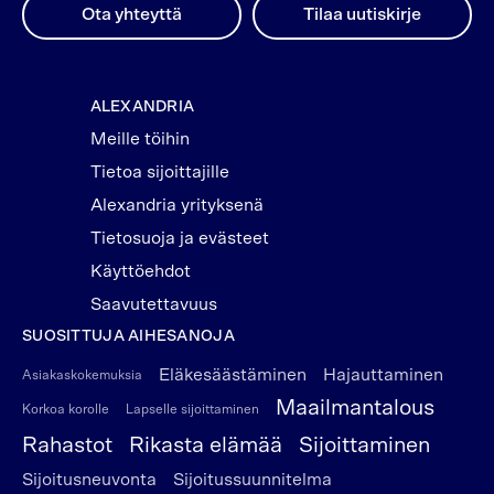
Ota yhteyttä
Tilaa uutiskirje
ALEXANDRIA
Meille töihin
Tietoa sijoittajille
Alexandria yrityksenä
Tietosuoja ja evästeet
Käyttöehdot
Saavutettavuus
SUOSITTUJA AIHESANOJA
Eläkesäästäminen
Hajauttaminen
Asiakaskokemuksia
Maailmantalous
Korkoa korolle
Lapselle sijoittaminen
Rahastot
Rikasta elämää
Sijoittaminen
Sijoitusneuvonta
Sijoitussuunnitelma