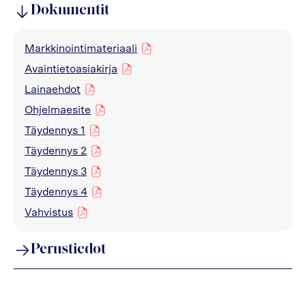
Dokumentit
Markkinointimateriaali
pdf
Avaintietoasiakirja
pdf
Lainaehdot
pdf
Ohjelmaesite
pdf
Täydennys 1
pdf
Täydennys 2
pdf
Täydennys 3
pdf
Täydennys 4
pdf
Vahvistus
pdf
Perustiedot