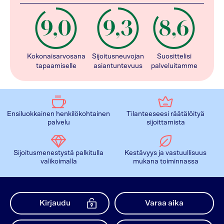
Kokonaisarvosana
Sijoitusneuvojan
Suosittelisi
tapaamiselle
asiantuntevuus
palveluitamme
Ensiluokkainen henkilökohtainen
Tilanteeseesi räätälöityä
palvelu
sijoittamista
Sijoitusmenestystä palkitulla
Kestävyys ja vastuullisuus
valikoimalla
mukana toiminnassa
Kirjaudu
Varaa aika