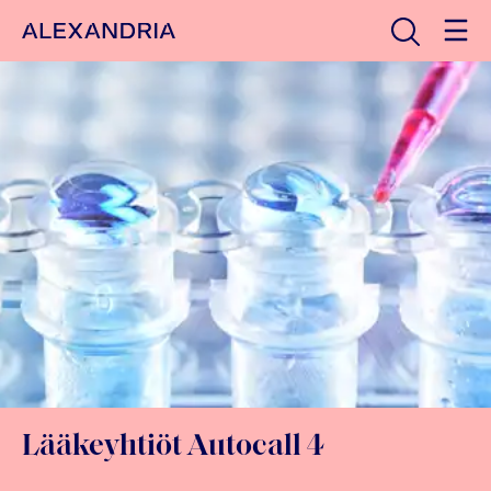
Avaa haku
Etusivulle
Lääkeyhtiöt Autocall 4