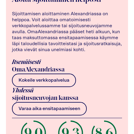
Sijoittamisen aloittaminen Alexandriassa on
helppoa. Voit aloittaa omatoimisesti
verkkopalvelussamme tai sijoitusneuvojamme
avulla. OmaAlexandriassa pääset heti alkuun, kun
taas maksuttomassa ensitapaamisessa käymme
läpi taloudellisia tavoitteistasi ja sijoitusratkaisuja,
jotka vievät sinua unelmiasi kohti.
Itsenäisesti
OmaAlexandriassa
Kokeile verkkopalvelua
Yhdessä
sijoitusneuvojan kanssa
Varaa aika ensitapaamiseen