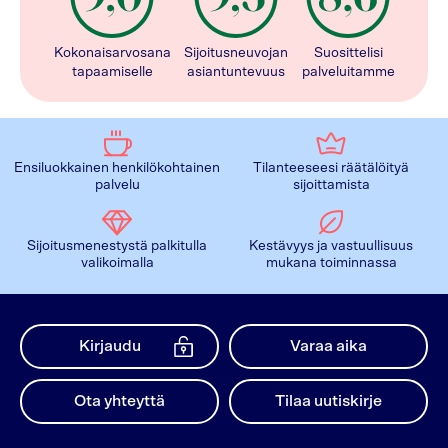
Kokonaisarvosana
Sijoitusneuvojan
Suosittelisi
tapaamiselle
asiantuntevuus
palveluitamme
Ensiluokkainen henkilökohtainen
Tilanteeseesi räätälöityä
palvelu
sijoittamista
Sijoitusmenestystä palkitulla
Kestävyys ja vastuullisuus
valikoimalla
mukana toiminnassa
Kirjaudu
Varaa aika
Ota yhteyttä
Tilaa uutiskirje