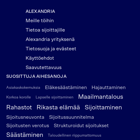
ALEXANDRIA
Meille töihin
Tietoa sijoittajille
Alexandria yrityksenä
Tietosuoja ja evästeet
Käyttöehdot
Saavutettavuus
SUOSITTUJA AIHESANOJA
Eläkesäästäminen
Hajauttaminen
Asiakaskokemuksia
Maailmantalous
Korkoa korolle
Lapselle sijoittaminen
Rahastot
Rikasta elämää
Sijoittaminen
Sijoitusneuvonta
Sijoitussuunnitelma
Sijoitusten verotus
Strukturoidut sijoitukset
Säästäminen
Taloudellinen riippumattomuus