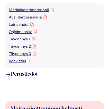
Markkinointimateriaali
pdf
Avaintietoasiakirja
pdf
Lainaehdot
pdf
Ohjelmaesite
pdf
Täydennys 1
pdf
Täydennys 2
pdf
Täydennys 3
pdf
Vahvistus
pdf
Perustiedot
Aloita sijoittaminen helposti