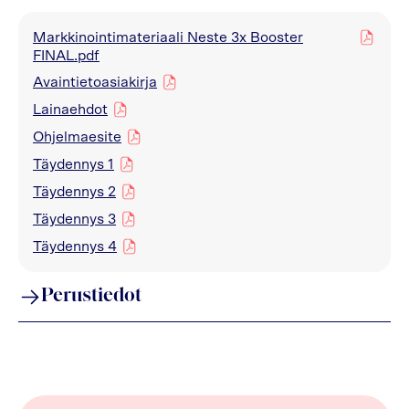
Markkinointimateriaali Neste 3x Booster
pdf
FINAL.pdf
Avaintietoasiakirja
pdf
Lainaehdot
pdf
Ohjelmaesite
pdf
Täydennys 1
pdf
Täydennys 2
pdf
Täydennys 3
pdf
Täydennys 4
pdf
Perustiedot