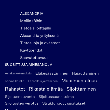
ALEXANDRIA
Meille töihin
Tietoa sijoittajille
Alexandria yrityksenä
Tietosuoja ja evästeet
Käyttöehdot
Saavutettavuus
SUOSITTUJA AIHESANOJA
Eläkesäästäminen
Hajauttaminen
Asiakaskokemuksia
Maailmantalous
Korkoa korolle
Lapselle sijoittaminen
Rahastot
Rikasta elämää
Sijoittaminen
Sijoitusneuvonta
Sijoitussuunnitelma
Sijoitusten verotus
Strukturoidut sijoitukset