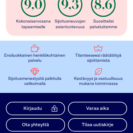
Kokonaisarvosana
Sijoitusneuvojan
Suosittelisi
tapaamiselle
asiantuntevuus
palveluitamme
Ensiluokkainen henkilökohtainen
Tilanteeseesi räätälöityä
palvelu
sijoittamista
Sijoitusmenestystä palkitulla
Kestävyys ja vastuullisuus
valikoimalla
mukana toiminnassa
Kirjaudu
Varaa aika
Ota yhteyttä
Tilaa uutiskirje