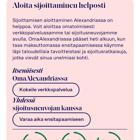
Aloita sijoittaminen helposti
Sijoittamisen aloittaminen Alexandriassa on
helppoa. Voit aloittaa omatoimisesti
verkkopalvelussamme tai sijoitusneuvojamme
avulla. OmaAlexandriassa pääset heti alkuun, kun
taas maksuttomassa ensitapaamisessa käymme
läpi taloudellisia tavoitteistasi ja sijoitusratkaisuja,
jotka vievät sinua unelmiasi kohti.
Itsenäisesti
OmaAlexandriassa
Kokeile verkkopalvelua
Yhdessä
sijoitusneuvojan kanssa
Varaa aika ensitapaamiseen