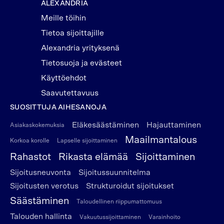
ALEXANDRIA
Meille töihin
Tietoa sijoittajille
Alexandria yrityksenä
Tietosuoja ja evästeet
Käyttöehdot
Saavutettavuus
SUOSITTUJA AIHESANOJA
Eläkesäästäminen
Hajauttaminen
Asiakaskokemuksia
Maailmantalous
Korkoa korolle
Lapselle sijoittaminen
Rahastot
Rikasta elämää
Sijoittaminen
Sijoitusneuvonta
Sijoitussuunnitelma
Sijoitusten verotus
Strukturoidut sijoitukset
Säästäminen
Taloudellinen riippumattomuus
Talouden hallinta
Vakuutussijoittaminen
Varainhoito