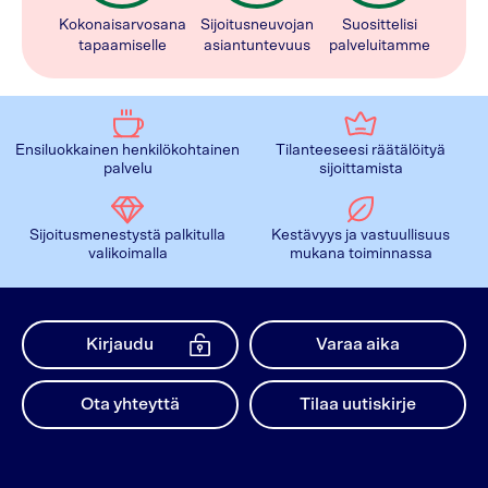
Kokonaisarvosana
Sijoitusneuvojan
Suosittelisi
tapaamiselle
asiantuntevuus
palveluitamme
Ensiluokkainen henkilökohtainen
Tilanteeseesi räätälöityä
palvelu
sijoittamista
Sijoitusmenestystä palkitulla
Kestävyys ja vastuullisuus
valikoimalla
mukana toiminnassa
Kirjaudu
Varaa aika
Ota yhteyttä
Tilaa uutiskirje