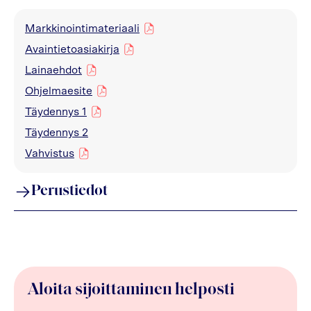
Markkinointimateriaali
pdf
Avaintietoasiakirja
pdf
Lainaehdot
pdf
Ohjelmaesite
pdf
Täydennys 1
pdf
Täydennys 2
Vahvistus
pdf
Perustiedot
Aloita sijoittaminen helposti