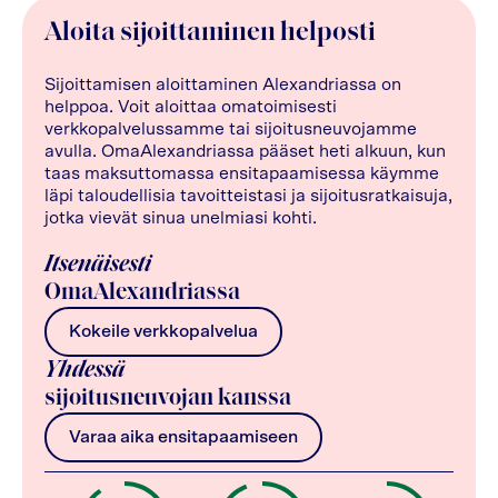
Aloita sijoittaminen helposti
Sijoittamisen aloittaminen Alexandriassa on
helppoa. Voit aloittaa omatoimisesti
verkkopalvelussamme tai sijoitusneuvojamme
avulla. OmaAlexandriassa pääset heti alkuun, kun
taas maksuttomassa ensitapaamisessa käymme
läpi taloudellisia tavoitteistasi ja sijoitusratkaisuja,
jotka vievät sinua unelmiasi kohti.
Itsenäisesti
OmaAlexandriassa
Kokeile verkkopalvelua
Yhdessä
sijoitusneuvojan kanssa
Varaa aika ensitapaamiseen