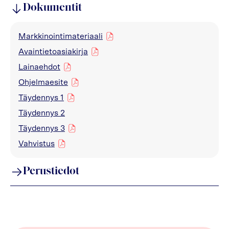
Dokumentit
Markkinointimateriaali
pdf
Avaintietoasiakirja
pdf
Lainaehdot
pdf
Ohjelmaesite
pdf
Täydennys 1
pdf
Täydennys 2
Täydennys 3
pdf
Vahvistus
pdf
Perustiedot