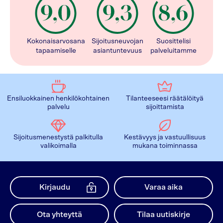
Kokonaisarvosana
Sijoitusneuvojan
Suosittelisi
tapaamiselle
asiantuntevuus
palveluitamme
Ensiluokkainen henkilökohtainen
Tilanteeseesi räätälöityä
palvelu
sijoittamista
Sijoitusmenestystä palkitulla
Kestävyys ja vastuullisuus
valikoimalla
mukana toiminnassa
Kirjaudu
Varaa aika
Ota yhteyttä
Tilaa uutiskirje