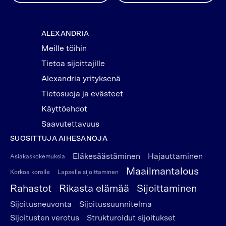
ALEXANDRIA
Meille töihin
Tietoa sijoittajille
Alexandria yrityksenä
Tietosuoja ja evästeet
Käyttöehdot
Saavutettavuus
SUOSITTUJA AIHESANOJA
Eläkesäästäminen
Hajauttaminen
Asiakaskokemuksia
Maailmantalous
Korkoa korolle
Lapselle sijoittaminen
Rahastot
Rikasta elämää
Sijoittaminen
Sijoitusneuvonta
Sijoitussuunnitelma
Sijoitusten verotus
Strukturoidut sijoitukset