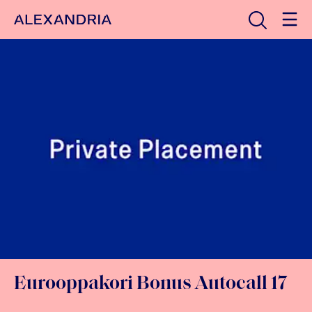
Avaa haku
Etusivulle
Eurooppakori Bonus Autocall 17