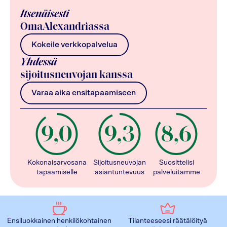
Itsenäisesti
OmaAlexandriassa
Kokeile verkkopalvelua
Yhdessä
sijoitusneuvojan kanssa
Varaa aika ensitapaamiseen
Kokonaisarvosana
Sijoitusneuvojan
Suosittelisi
tapaamiselle
asiantuntevuus
palveluitamme
Ensiluokkainen henkilökohtainen
Tilanteeseesi räätälöityä