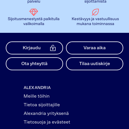
palvelu
sijoittamista
Sijoitusmenestystä palkitulla
Kestävyys ja vastuullisuus
valikoimalla
mukana toiminnassa
Kirjaudu
Varaa aika
Ota yhteyttä
Tilaa uutiskirje
ALEXANDRIA
Meille töihin
Tietoa sijoittajille
Alexandria yrityksenä
Tietosuoja ja evästeet