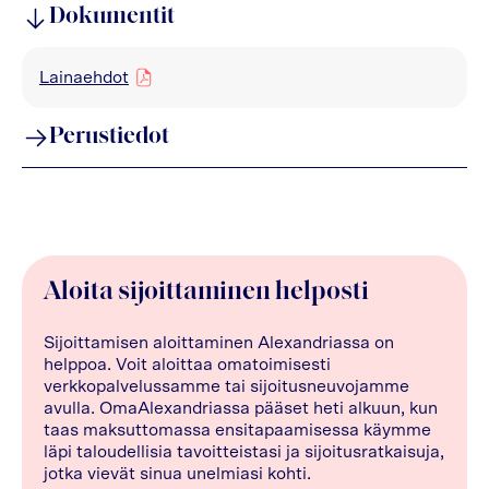
Dokumentit
Lainaehdot
pdf
Perustiedot
Aloita sijoittaminen helposti
Sijoittamisen aloittaminen Alexandriassa on
helppoa. Voit aloittaa omatoimisesti
verkkopalvelussamme tai sijoitusneuvojamme
avulla. OmaAlexandriassa pääset heti alkuun, kun
taas maksuttomassa ensitapaamisessa käymme
läpi taloudellisia tavoitteistasi ja sijoitusratkaisuja,
jotka vievät sinua unelmiasi kohti.