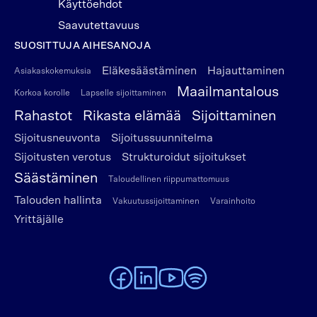
Käyttöehdot
Saavutettavuus
SUOSITTUJA AIHESANOJA
Eläkesäästäminen
Hajauttaminen
Asiakaskokemuksia
Maailmantalous
Korkoa korolle
Lapselle sijoittaminen
Rahastot
Rikasta elämää
Sijoittaminen
Sijoitusneuvonta
Sijoitussuunnitelma
Sijoitusten verotus
Strukturoidut sijoitukset
Säästäminen
Taloudellinen riippumattomuus
Talouden hallinta
Vakuutussijoittaminen
Varainhoito
Yrittäjälle
To Alexandria Facebook page
To Alexandria LinkedIn page
To Alexandria Youtube page
To Alexandria Spotify pag