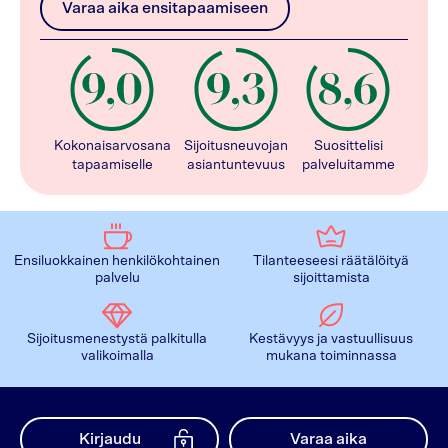
Varaa aika ensitapaamiseen
Kokonaisarvosana
Sijoitusneuvojan
Suosittelisi
tapaamiselle
asiantuntevuus
palveluitamme
Ensiluokkainen henkilökohtainen
Tilanteeseesi räätälöityä
palvelu
sijoittamista
Sijoitusmenestystä palkitulla
Kestävyys ja vastuullisuus
valikoimalla
mukana toiminnassa
Kirjaudu
Varaa aika