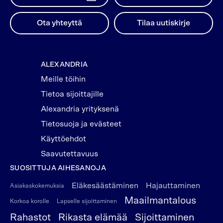
Ota yhteyttä
Tilaa uutiskirje
ALEXANDRIA
Meille töihin
Tietoa sijoittajille
Alexandria yrityksenä
Tietosuoja ja evästeet
Käyttöehdot
Saavutettavuus
SUOSITTUJA AIHESANOJA
Eläkesäästäminen
Hajauttaminen
Asiakaskokemuksia
Maailmantalous
Korkoa korolle
Lapselle sijoittaminen
Rahastot
Rikasta elämää
Sijoittaminen