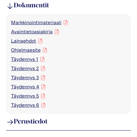
Dokumentit
Markkinointimateriaali
pdf
Avaintietoasiakirja
pdf
Lainaehdot
pdf
Ohjelmaesite
pdf
Täydennys 1
pdf
Täydennys 2
pdf
Täydennys 3
pdf
Täydennys 4
pdf
Täydennys 5
pdf
Täydennys 6
pdf
Perustiedot