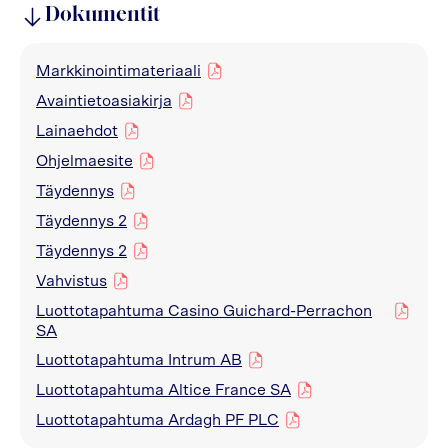
Dokumentit
Markkinointimateriaali
pdf
Avaintietoasiakirja
pdf
Lainaehdot
pdf
Ohjelmaesite
pdf
Täydennys
pdf
Täydennys 2
pdf
Täydennys 2
pdf
Vahvistus
pdf
Luottotapahtuma Casino Guichard-Perrachon
pdf
SA
Luottotapahtuma Intrum AB
pdf
Luottotapahtuma Altice France SA
pdf
Luottotapahtuma Ardagh PF PLC
pdf