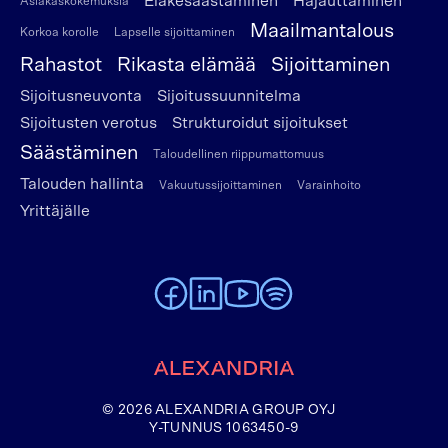
Eläkesäästäminen
Hajauttaminen
Asiakaskokemuksia
Maailmantalous
Korkoa korolle
Lapselle sijoittaminen
Rahastot
Rikasta elämää
Sijoittaminen
Sijoitusneuvonta
Sijoitussuunnitelma
Sijoitusten verotus
Strukturoidut sijoitukset
Säästäminen
Taloudellinen riippumattomuus
Talouden hallinta
Vakuutussijoittaminen
Varainhoito
Yrittäjälle
To Alexandria Facebook page
To Alexandria LinkedIn page
To Alexandria Youtube page
To Alexandria Spotify pag
Etusivulle
© 2026 ALEXANDRIA GROUP OYJ
Y-TUNNUS 1063450-9