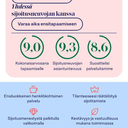
Yhdessä
sijoitusneuvojan kanssa
Varaa aika ensitapaamiseen
Kokonaisarvosana
Sijoitusneuvojan
Suosittelisi
tapaamiselle
asiantuntevuus
palveluitamme
Ensiluokkainen henkilökohtainen
Tilanteeseesi räätälöityä
palvelu
sijoittamista
Sijoitusmenestystä palkitulla
Kestävyys ja vastuullisuus
valikoimalla
mukana toiminnassa