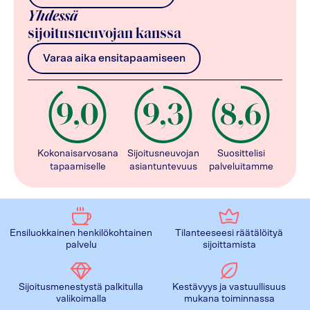
Yhdessä
sijoitusneuvojan kanssa
Varaa aika ensitapaamiseen
Kokonaisarvosana
Sijoitusneuvojan
Suosittelisi
tapaamiselle
asiantuntevuus
palveluitamme
Ensiluokkainen henkilökohtainen
Tilanteeseesi räätälöityä
palvelu
sijoittamista
Sijoitusmenestystä palkitulla
Kestävyys ja vastuullisuus
valikoimalla
mukana toiminnassa