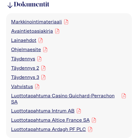
Dokumentit
Markkinointimateriaali
pdf
Avaintietoasiakirja
pdf
Lainaehdot
pdf
Ohjelmaesite
pdf
Täydennys
pdf
Täydennys 2
pdf
Täydennys 3
pdf
Vahvistus
pdf
Luottotapahtuma Casino Guichard-Perrachon
pdf
SA
Luottotapahtuma Intrum AB
pdf
Luottotapahtuma Altice France SA
pdf
Luottotapahtuma Ardagh PF PLC
pdf