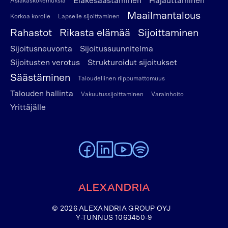
Eläkesäästäminen
Hajauttaminen
Asiakaskokemuksia
Maailmantalous
Korkoa korolle
Lapselle sijoittaminen
Rahastot
Rikasta elämää
Sijoittaminen
Sijoitusneuvonta
Sijoitussuunnitelma
Sijoitusten verotus
Strukturoidut sijoitukset
Säästäminen
Taloudellinen riippumattomuus
Talouden hallinta
Vakuutussijoittaminen
Varainhoito
Yrittäjälle
To Alexandria Facebook page
To Alexandria LinkedIn page
To Alexandria Youtube page
To Alexandria Spotify pag
Etusivulle
© 2026 ALEXANDRIA GROUP OYJ
Y-TUNNUS 1063450-9