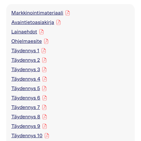
Markkinointimateriaali
pdf
Avaintietoasiakirja
pdf
Lainaehdot
pdf
Ohjelmaesite
pdf
Täydennys 1
pdf
Täydennys 2
pdf
Täydennys 3
pdf
Täydennys 4
pdf
Täydennys 5
pdf
Täydennys 6
pdf
Täydennys 7
pdf
Täydennys 8
pdf
Täydennys 9
pdf
Täydennys 10
pdf