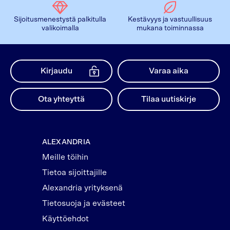
Sijoitusmenestystä palkitulla
Kestävyys ja vastuullisuus
valikoimalla
mukana toiminnassa
Kirjaudu
Varaa aika
Ota yhteyttä
Tilaa uutiskirje
ALEXANDRIA
Meille töihin
Tietoa sijoittajille
Alexandria yrityksenä
Tietosuoja ja evästeet
Käyttöehdot