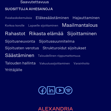
Saavutettavuus
SUOSITTUJA AIHESANOJA
Eläkesäästäminen
Hajauttaminen
Asiakaskokemuksia
Maailmantalous
Korkoa korolle
Lapselle sijoittaminen
Rahastot
Rikasta elämää
Sijoittaminen
Sijoitusneuvonta
Sijoitussuunnitelma
Sijoitusten verotus
Strukturoidut sijoitukset
Säästäminen
Taloudellinen riippumattomuus
Talouden hallinta
Vakuutussijoittaminen
Varainhoito
Yrittäjälle
To Alexandria Facebook page
To Alexandria LinkedIn page
To Alexandria Youtube page
To Alexandria Spotify pag
Etusivulle