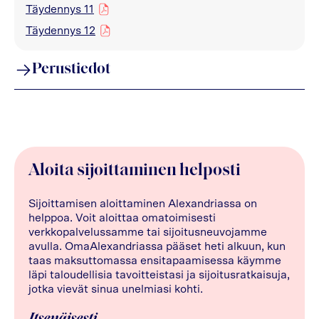
Täydennys 11
pdf
Täydennys 12
pdf
Perustiedot
Aloita sijoittaminen helposti
Sijoittamisen aloittaminen Alexandriassa on
helppoa. Voit aloittaa omatoimisesti
verkkopalvelussamme tai sijoitusneuvojamme
avulla. OmaAlexandriassa pääset heti alkuun, kun
taas maksuttomassa ensitapaamisessa käymme
läpi taloudellisia tavoitteistasi ja sijoitusratkaisuja,
jotka vievät sinua unelmiasi kohti.