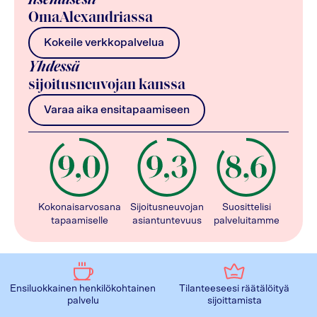
Itsenäisesti
OmaAlexandriassa
Kokeile verkkopalvelua
Yhdessä
sijoitusneuvojan kanssa
Varaa aika ensitapaamiseen
Kokonaisarvosana
Sijoitusneuvojan
Suosittelisi
tapaamiselle
asiantuntevuus
palveluitamme
Ensiluokkainen henkilökohtainen
Tilanteeseesi räätälöityä
palvelu
sijoittamista