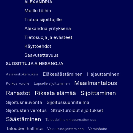
ALEXANDRIA
Meille töihin
Tietoa sijoittajille
Alexandria yrityksenä
Tietosuoja ja evästeet
Käyttöehdot
Saavutettavuus
SUOSITTUJA AIHESANOJA
Eläkesäästäminen
Hajauttaminen
Asiakaskokemuksia
Maailmantalous
Korkoa korolle
Lapselle sijoittaminen
Rahastot
Rikasta elämää
Sijoittaminen
Sijoitusneuvonta
Sijoitussuunnitelma
Sijoitusten verotus
Strukturoidut sijoitukset
Säästäminen
Taloudellinen riippumattomuus
Talouden hallinta
Vakuutussijoittaminen
Varainhoito