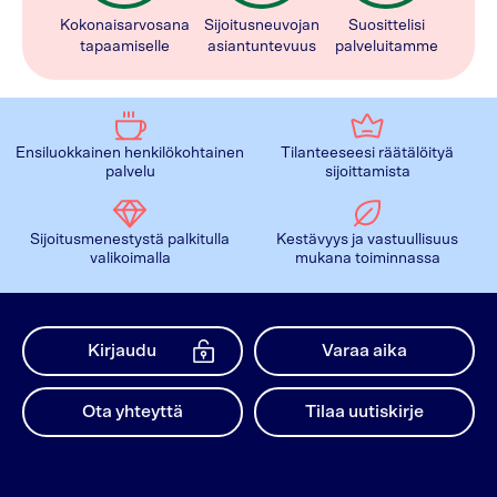
Kokonaisarvosana
Sijoitusneuvojan
Suosittelisi
tapaamiselle
asiantuntevuus
palveluitamme
Ensiluokkainen henkilökohtainen
Tilanteeseesi räätälöityä
palvelu
sijoittamista
Sijoitusmenestystä palkitulla
Kestävyys ja vastuullisuus
valikoimalla
mukana toiminnassa
Kirjaudu
Varaa aika
Ota yhteyttä
Tilaa uutiskirje