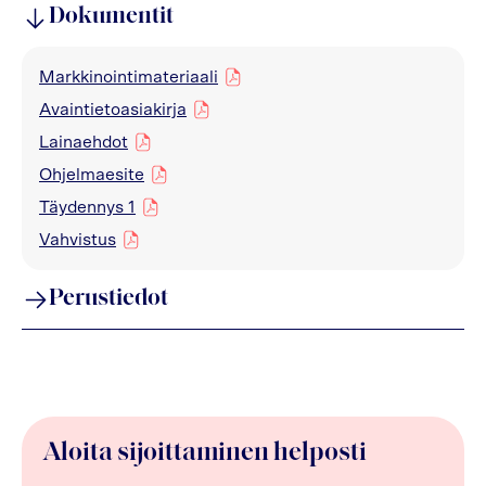
Dokumentit
Markkinointimateriaali
pdf
Avaintietoasiakirja
pdf
Lainaehdot
pdf
Ohjelmaesite
pdf
Täydennys 1
pdf
Vahvistus
pdf
Perustiedot
Aloita sijoittaminen helposti