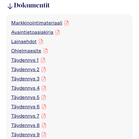
Dokumentit
Markkinointimateriaali
pdf
Avaintietoasiakirja
pdf
Lainaehdot
pdf
Ohjelmaesite
pdf
Täydennys 1
pdf
Täydennys 2
pdf
Täydennys 3
pdf
Täydennys 4
pdf
Täydennys 5
pdf
Täydennys 6
pdf
Täydennys 7
pdf
Täydennys 8
pdf
Täydennys 9
pdf