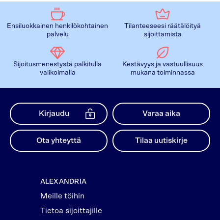
Ensiluokkainen henkilökohtainen
Tilanteeseesi räätälöityä
palvelu
sijoittamista
Sijoitusmenestystä palkitulla
Kestävyys ja vastuullisuus
valikoimalla
mukana toiminnassa
Kirjaudu
Varaa aika
Ota yhteyttä
Tilaa uutiskirje
ALEXANDRIA
Meille töihin
Tietoa sijoittajille