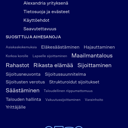
Alexandria yrityksenä
Tietosuoja ja evästeet
Käyttöehdot
Saavutettavuus
SUOSITTUJA AIHESANOJA
Eläkesäästäminen
Hajauttaminen
Asiakaskokemuksia
Maailmantalous
Korkoa korolle
Lapselle sijoittaminen
Rahastot
Rikasta elämää
Sijoittaminen
Sijoitusneuvonta
Sijoitussuunnitelma
Sijoitusten verotus
Strukturoidut sijoitukset
Säästäminen
Taloudellinen riippumattomuus
Talouden hallinta
Vakuutussijoittaminen
Varainhoito
Yrittäjälle