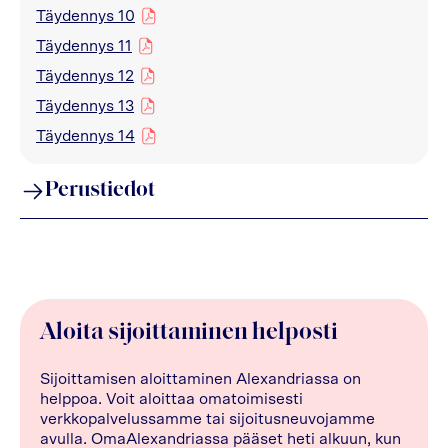
Täydennys 10
pdf
Täydennys 11
pdf
Täydennys 12
pdf
Täydennys 13
pdf
Täydennys 14
pdf
Perustiedot
Aloita sijoittaminen helposti
Sijoittamisen aloittaminen Alexandriassa on
helppoa. Voit aloittaa omatoimisesti
verkkopalvelussamme tai sijoitusneuvojamme
avulla. OmaAlexandriassa pääset heti alkuun, kun