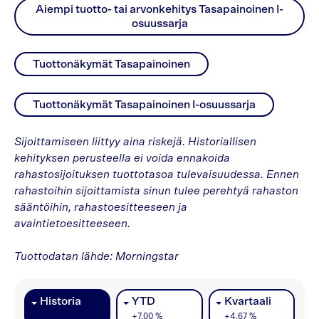
Aiempi tuotto- tai arvonkehitys Tasapainoinen I-
osuussarja
Tuottonäkymät Tasapainoinen
Tuottonäkymät Tasapainoinen I-osuussarja
Sijoittamiseen liittyy aina riskejä. Historiallisen
kehityksen perusteella ei voida ennakoida
rahastosijoituksen tuottotasoa tulevaisuudessa. Ennen
rahastoihin sijoittamista sinun tulee perehtyä rahaston
sääntöihin, rahastoesitteeseen ja
avaintietoesitteeseen.
Tuottodatan lähde: Morningstar
Historia
YTD
Kvartaali
+
7,00 %
+
4,67 %