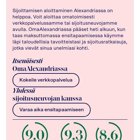
Sijoittamisen aloittaminen Alexandriassa on
helppoa. Voit aloittaa omatoimisesti
verkkopalvelussamme tai sijoitusneuvojamme
avulla. OmaAlexandriassa pääset heti alkuun, kun
taas maksuttomassa ensitapaamisessa käymme
läpi taloudellisia tavoitteistasi ja sijoitusratkaisuja,
jotka vievät sinua unelmiasi kohti.
Itsenäisesti
OmaAlexandriassa
Kokeile verkkopalvelua
Yhdessä
sijoitusneuvojan kanssa
Varaa aika ensitapaamiseen