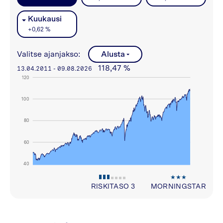
Kuukausi
+
0,62 %
Valitse ajanjakso:
Alusta
118,47 %
13.04.2011
-
09.08.2026
120
100
80
60
40
RISKITASO
3
MORNINGSTAR