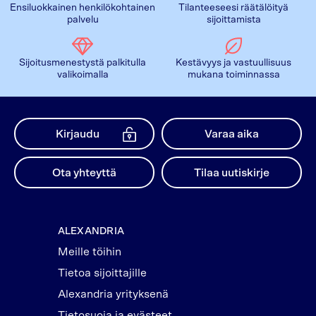
Ensiluokkainen henkilökohtainen
Tilanteeseesi räätälöityä
palvelu
sijoittamista
Sijoitusmenestystä palkitulla
Kestävyys ja vastuullisuus
valikoimalla
mukana toiminnassa
Kirjaudu
Varaa aika
Ota yhteyttä
Tilaa uutiskirje
ALEXANDRIA
Meille töihin
Tietoa sijoittajille
Alexandria yrityksenä
Tietosuoja ja evästeet