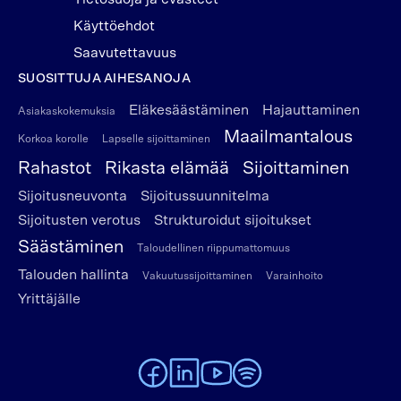
Käyttöehdot
Saavutettavuus
SUOSITTUJA AIHESANOJA
Eläkesäästäminen
Hajauttaminen
Asiakaskokemuksia
Maailmantalous
Korkoa korolle
Lapselle sijoittaminen
Rahastot
Rikasta elämää
Sijoittaminen
Sijoitusneuvonta
Sijoitussuunnitelma
Sijoitusten verotus
Strukturoidut sijoitukset
Säästäminen
Taloudellinen riippumattomuus
Talouden hallinta
Vakuutussijoittaminen
Varainhoito
Yrittäjälle
To Alexandria Facebook page
To Alexandria LinkedIn page
To Alexandria Youtube page
To Alexandria Spotify pag