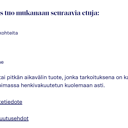
s tuo mukanaan seuraavia etuja:
kohteita
ne
ai pitkän aikavälin tuote, jonka tarkoituksena on k
imassa henkivakuutetun kuolemaan asti.
tetiedote
kuutusehdot