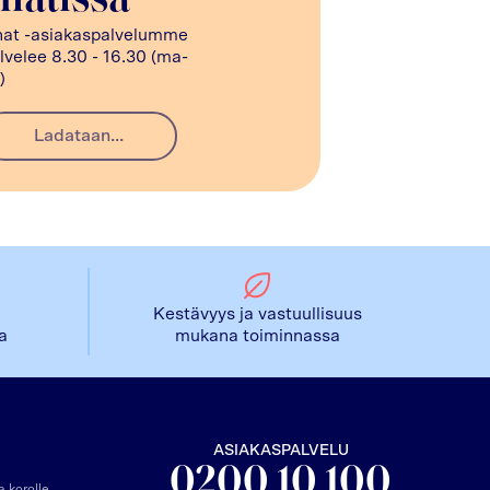
hatissa
at -asiakaspalvelumme
lvelee 8.30 - 16.30 (ma-
)
Ladataan...
Kestävyys ja vastuullisuus
la
mukana toiminnassa
ASIAKASPALVELU
0200 10 100
 korolle