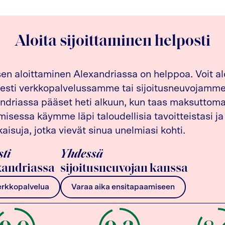
Aloita sijoittaminen helposti
sen aloittaminen Alexandriassa on helppoa. Voit al
esti verkkopalvelussamme tai sijoitusneuvojamme 
driassa pääset heti alkuun, kun taas maksuttom
isessa käymme läpi taloudellisia tavoitteistasi ja
kaisuja, jotka vievät sinua unelmiasi kohti.
sti
Yhdessä
andriassa
sijoitusneuvojan kanssa
erkkopalvelua
Varaa aika ensitapaamiseen