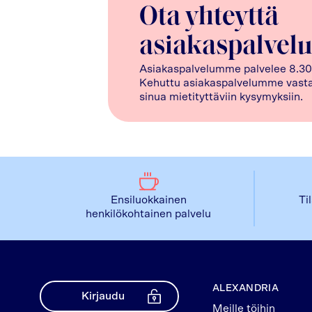
Ota yhteyttä
asiakaspalvel
Asiakaspalvelumme palvelee 8.30
Kehuttu asiakaspalvelumme vasta
sinua mietityttäviin kysymyksiin.
Ensiluokkainen
Ti
henkilökohtainen palvelu
ALEXANDRIA
Kirjaudu
Meille töihin