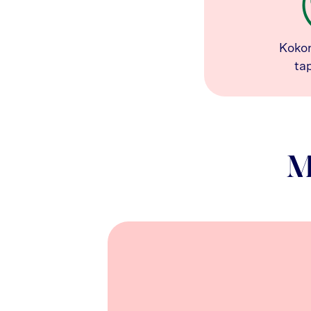
Koko
ta
M