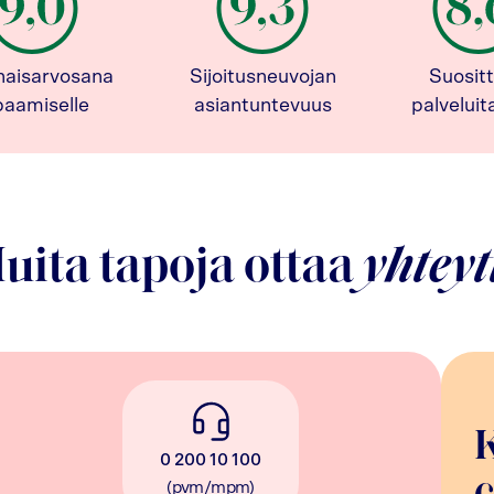
naisarvosana
Sijoitusneuvojan
Suositt
paamiselle
asiantuntevuus
palvelui
uita tapoja ottaa
yhteyt
0 200 10 100
(pvm/mpm)