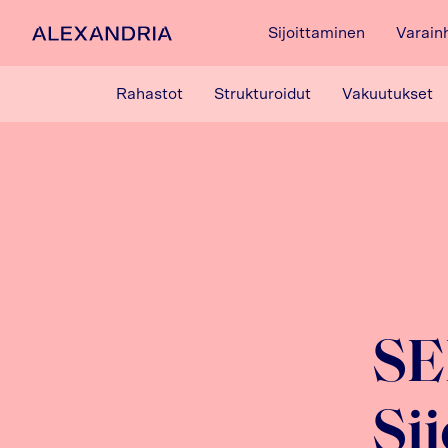
Sijoittaminen
Varain
Etusivulle
Rahastot
Strukturoidut
Vakuutukset
SE
Si