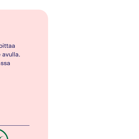
oittaa
avulla.
assa