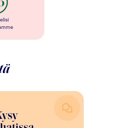
elisi
tamme
tä
Kysy