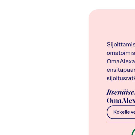
Sijoittami
omatoimis
OmaAlexan
ensitapaam
sijoitusrat
Itsenäise
OmaAlex
Kokeile v