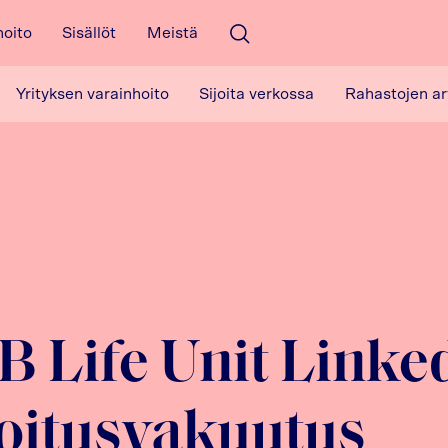
hoito
Sisällöt
Meistä
Avaa haku
Yrityksen varainhoito
Sijoita verkossa
Rahastojen ar
B Life Unit Linke
joitusvakuutus