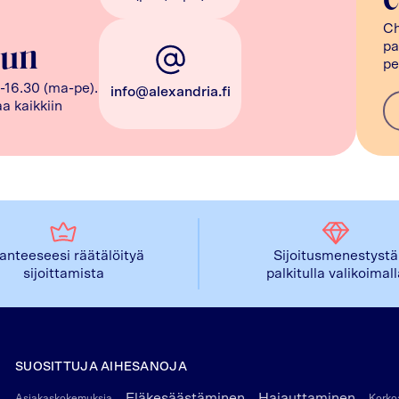
c
Ch
pa
uun
pe
-16.30 (ma-pe).
info@alexandria.fi
a kaikkiin
lanteeseesi räätälöityä
Sijoitusmenestystä
sijoittamista
palkitulla valikoimal
SUOSITTUJA AIHESANOJA
Eläkesäästäminen
Hajauttaminen
Asiakaskokemuksia
Korkoa