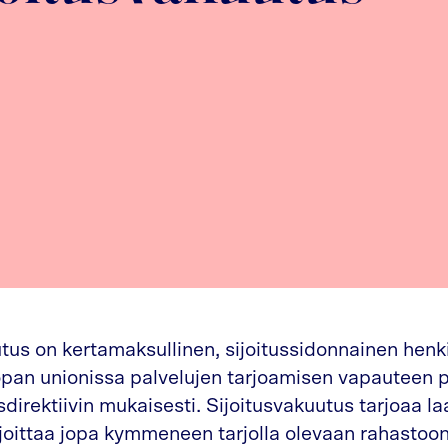
utus on kertamaksullinen, sijoitussidonnainen hen
oopan unionissa palvelujen tarjoamisen vapauteen 
irektiivin mukaisesti. Sijoitusvakuutus tarjoaa la
ijoittaa jopa kymmeneen tarjolla olevaan rahastoon