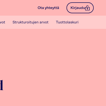
Ota yhteyttä
Kirjaudu
vot
Strukturoitujen arvot
Tuottolaskuri
d