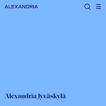
Avaa haku
Etusivulle
Alexandria Jyväskylä