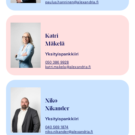
paulus.hanninen@alexandria.fi
Katri
Mäkelä
Yksityispankkiiri
050 386 9928
katri.makela@alexandria.fi
Niko
Nikander
Yksityispankkiiri
040 569 1874
niko.nikander@alexandria.fi