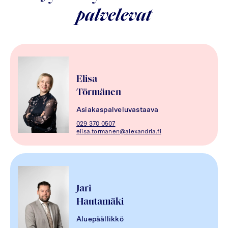
palvelevat
Elisa
Törmänen
Asiakaspalveluvastaava
029 370 0507
elisa.tormanen@alexandria.fi
Jari
Hautamäki
Aluepäällikkö