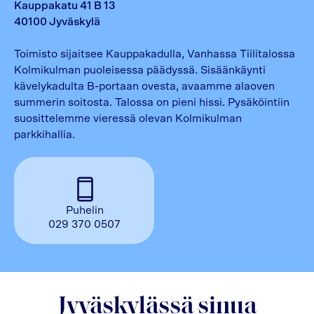
Kauppakatu 41 B 13
40100
Jyväskylä
Toimisto sijaitsee Kauppakadulla, Vanhassa Tiilitalossa
Kolmikulman puoleisessa päädyssä. Sisäänkäynti
kävelykadulta B-portaan ovesta, avaamme alaoven
summerin soitosta. Talossa on pieni hissi. Pysäköintiin
suosittelemme vieressä olevan Kolmikulman
parkkihallia.
Puhelin
029 370 0507
Jyväskylässä sinua