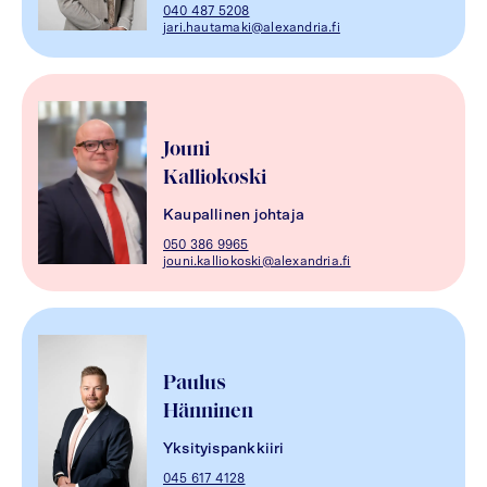
040 487 5208
jari.hautamaki@alexandria.fi
Jouni
Kalliokoski
Kaupallinen johtaja
050 386 9965
jouni.kalliokoski@alexandria.fi
Paulus
Hänninen
Yksityispankkiiri
045 617 4128