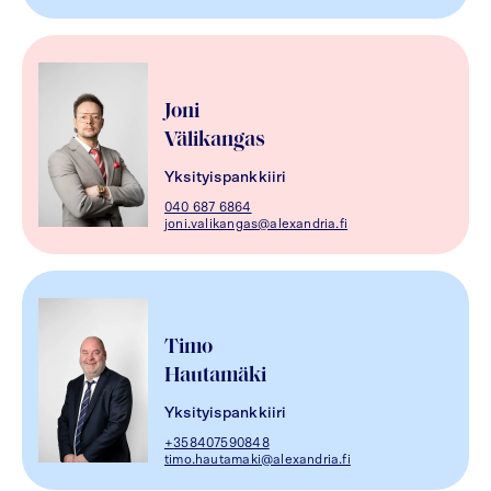
Joni
Välikangas
Yksityispankkiiri
040 687 6864
joni.valikangas@alexandria.fi
Timo
Hautamäki
Yksityispankkiiri
+358407590848
timo.hautamaki@alexandria.fi