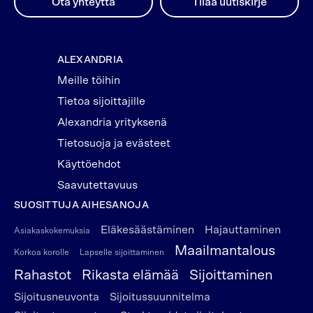
Ota yhteyttä
Tilaa uutiskirje
ALEXANDRIA
Meille töihin
Tietoa sijoittajille
Alexandria yrityksenä
Tietosuoja ja evästeet
Käyttöehdot
Saavutettavuus
SUOSITTUJA AIHESANOJA
Eläkesäästäminen
Hajauttaminen
Asiakaskokemuksia
Maailmantalous
Korkoa korolle
Lapselle sijoittaminen
Rahastot
Rikasta elämää
Sijoittaminen
Sijoitusneuvonta
Sijoitussuunnitelma