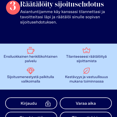
3
Räätälöity sijoitusehdotus
Asiantuntijamme käy kanssasi tilannettasi ja
tavoitteitasi läpi ja räätälöi sinulle sopivan
sijoitusehdotuksen.
Ensiluokkainen henkilökohtainen
Tilanteeseesi räätälöityä
palvelu
sijoittamista
Sijoitusmenestystä palkitulla
Kestävyys ja vastuullisuus
valikoimalla
mukana toiminnassa
Kirjaudu
Varaa aika