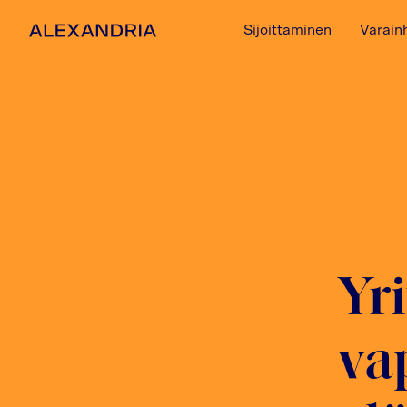
Sijoittaminen
Varain
Etusivulle
Yri
va