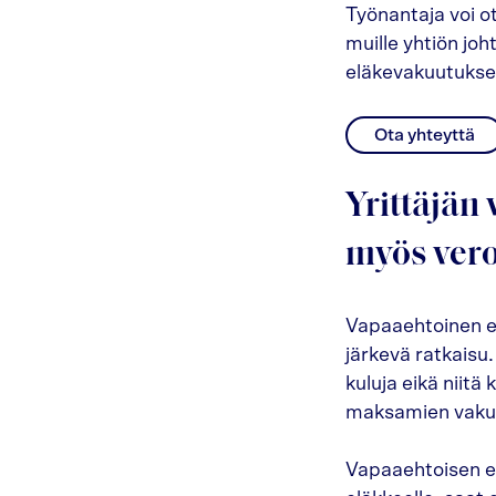
Työnantaja voi o
muille yhtiön joh
eläkevakuutuksel
Ota yhteyttä
Yrittäjän
myös vero
Vapaaehtoinen el
järkevä ratkaisu.
kuluja eikä niit
maksamien vakuu
Vapaaehtoisen e