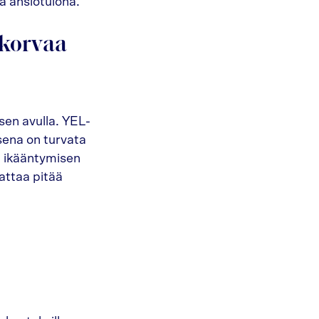
a ansiotulona.
 korvaa
sen avulla. YEL-
sena on turvata
i ikääntymisen
nattaa pitää