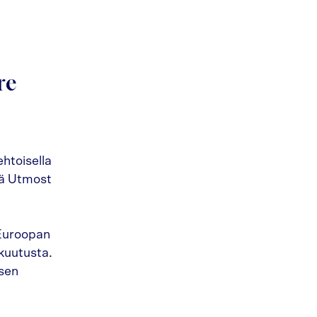
re
htoisella
sä Utmost
Euroopan
kuutusta.
isen