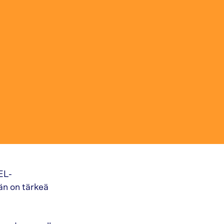
EL-
än on tärkeä