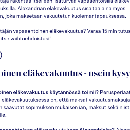
äjä rakentaa itselleen lisäturvaa vapaaehtoisilla eläkev
oituksilla. Alexandrian eläkevakuutus sisältää aina myös
n, joka maksetaan vakuutetun kuolemantapauksessa.
ttäjän vapaaehtoinen eläkevakuutus? Varaa 15 min tutus
itse vaihtoehdoistasi!
inen eläkevakuutus - usein kysy
inen eläkevakuutus käytännössä toimii?
Perusperiaa
 eläkevakuutuksessa on, että maksat vakuutusmaksuj
un saavutat sopimuksen mukaisen iän, maksut sekä niist
le.