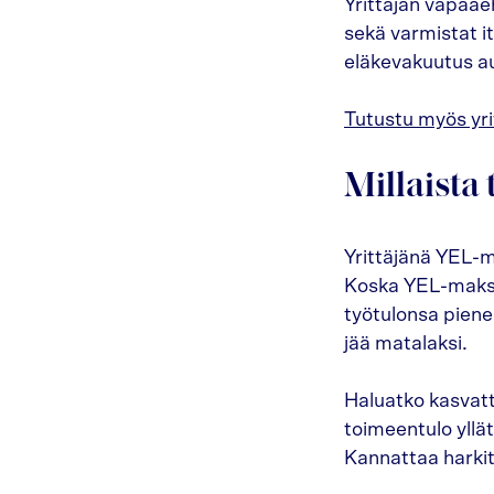
Yrittäjän vapaae
sekä varmistat i
eläkevakuutus au
Tutustu myös yrit
Millaista 
Yrittäjänä YEL-m
Koska YEL-maksut
työtulonsa piene
jää matalaksi.
Haluatko kasvatt
toimeentulo yllä
Kannattaa harki