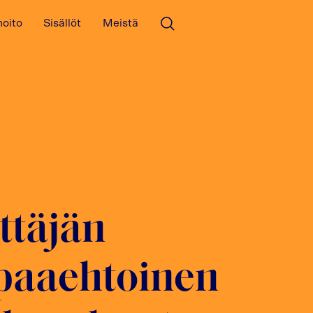
hoito
Sisällöt
Meistä
Avaa haku
ttäjän
paaehtoinen