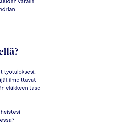
suuden varalle
ndrian
ellä?
t työtuloksesi.
ät ilmoittavat
jän eläkkeen taso
heistesi
uessa?