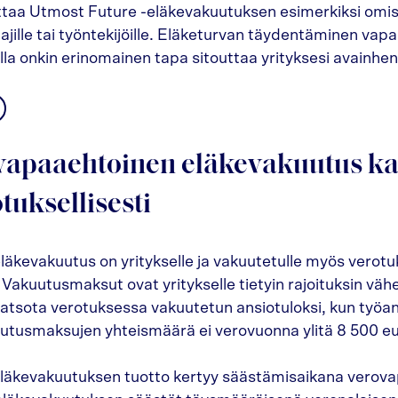
ttaa Utmost Future -eläkevakuutuksen esimerkiksi omista
tajille tai työntekijöille. Eläketurvan täydentäminen vap
la onkin erinomainen tapa sitouttaa yrityksesi avainhenk
 vapaaehtoinen eläkevakuutus k
tuksellisesti
äkevakuutus on yritykselle ja vakuutetulle myös verotuk
 Vakuutusmaksut ovat yritykselle tietyin rajoituksin väh
ä katsota verotuksessa vakuutetun ansiotuloksi, kun työa
tusmaksujen yhteismäärä ei verovuonna ylitä 8 500 eu
läkevakuutuksen tuotto kertyy säästämisaikana verovap