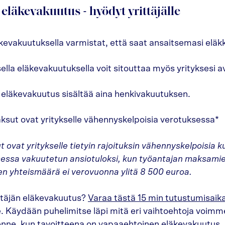
eläkevakuutus - hyödyt yrittäjälle
äkevakuutuksella varmistat, että saat ansaitsemasi eläk
lla eläkevakuutuksella voit sitouttaa myös yrityksesi av
 eläkevakuutus sisältää aina henkivakuutuksen.
sut ovat yritykselle vähennyskelpoisia verotuksessa*
vat yritykselle tietyin rajoituksin vähennyskelpoisia kul
sessa vakuutetun ansiotuloksi, kun työantajan maksami
 yhteismäärä ei verovuonna ylitä 8 500 euroa.
ttäjän eläkevakuutus?
Varaa tästä 15 min tutustumisaik
e. Käydään puhelimitse läpi mitä eri vaihtoehtoja voimme
lenne, kun tavoitteena on vapaaehtoinen eläkevakuutus.