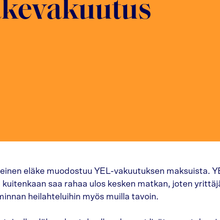
äkevakuutus
ääteinen eläke muodostuu YEL-vakuutuksen maksuista. Y
 kuitenkaan saa rahaa ulos kesken matkan, joten yrittäj
minnan heilahteluihin myös muilla tavoin.