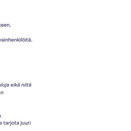
keen.
ainhenkilöitä.
uja eikä niitä
en
a
 tarjota juuri