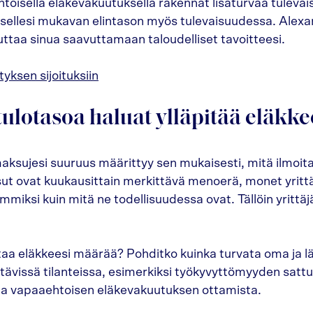
htoisella eläkevakuutuksella rakennat lisäturvaa tulevai
tsellesi mukavan elintason myös tulevaisuudessa. Alexa
ttaa sinua saavuttamaan taloudelliset tavoitteesi.
yksen sijoituksiin
tulotasoa haluat ylläpitää eläkke
aksujesi suuruus määrittyy sen mukaisesti, mitä ilmoita
 ovat kuukausittain merkittävä menoerä, monet yrittäj
mmiksi kuin mitä ne todellisuudessa ovat. Tällöin yrittä
aa eläkkeesi määrää? Pohditko kuinka turvata oma ja lä
ttävissä tilanteissa, esimerkiksi työkyvyttömyyden satt
ta vapaaehtoisen eläkevakuutuksen ottamista.