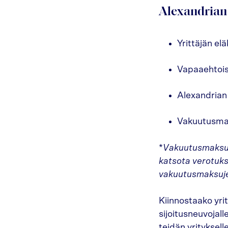
Alexandrian 
Yrittäjän el
Vapaaehtoise
Alexandrian
Vakuutusmak
*
Vakuutusmaksut o
katsota verotuk
vakuutusmaksujen
Kiinnostaako yri
sijoitusneuvojall
teidän yrityksel