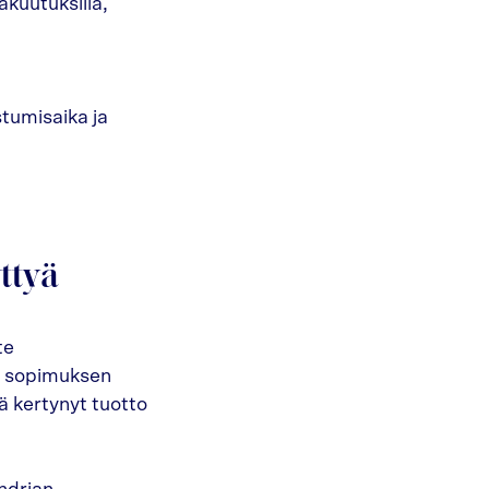
akuutuksilla,
tumisaika ja
ttyä
te
a sopimuksen
ä kertynyt tuotto