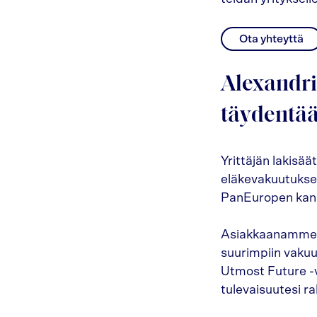
Ota yhteyttä
Alexandri
täydentää
Yrittäjän lakisä
eläkevakuutukse
PanEuropen kan
Asiakkaanamme 
suurimpiin vaku
Utmost Future -v
tulevaisuutesi r