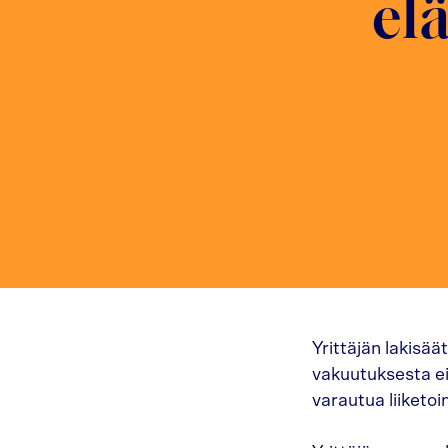
el
Yrittäjän lakis
vakuutuksesta ei
varautua liiketoi