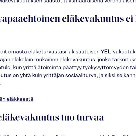
 eläkevakuutuksen säästöt täysmääräisenä veronalaisen
 vapaaehtoinen eläkevakuutus ei
hdit omasta eläketurvastasi lakisääteisen YEL-vakuutuk
täjän eläkelain mukainen eläkevakuutus, jonka tarkoituk
ntulo, kun yrittäjätoiminta päättyy työkyvyttömyyden ta
tus on yhtä kuin yrittäjän sosiaaliturva, ja siksi se kan
.
jän eläkkeestä
 eläkevakuutus tuo turvaa