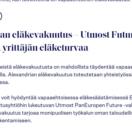
an eläkevakuutus – Utmost Futu
 yrittäjän eläketurvaa
äteistä eläkevakuutusta on mahdollista täydentää vapaae
lla. Alexandrian eläkevakuutus toteutetaan yhteistyös
ssa.
voit hyödyntää vapaaehtoisessa eläkesäästämisessä 
utusyhtiöhin lukeutuvan Utmost PanEuropen Future -va
akuutus tarjoaa monipuolisen työkalun oman taloudell
akentamiseen.