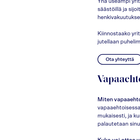
Yhä useampi yritt
säästöillä ja sij
henkivakuutukse
Kiinnostaako yri
jutellaan puhelim
Ota yhteyttä
Vapaaehto
Miten vapaaehto
vapaaehtoisessa
mukaisesti, ja k
palautetaan sinul