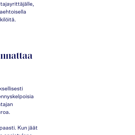
jayrittäjälle,
aaehtoisella
ilöitä.
annattaa
sellisesti
ennyskelpoisia
ntajan
roa.
aasti. Kun jäät