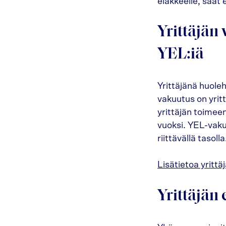
eläkkeelle, saat
Yrittäjän
YEL:iä
Yrittäjänä huole
vakuutus on yrit
yrittäjän toimee
vuoksi. YEL-vakuu
riittävällä tasolla
Lisätietoa yrittä
Yrittäjän