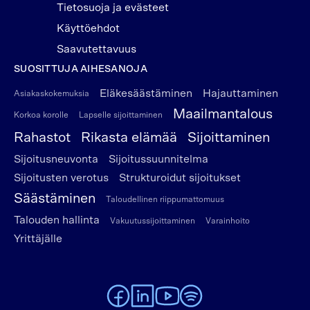
Tietosuoja ja evästeet
Käyttöehdot
Saavutettavuus
SUOSITTUJA AIHESANOJA
Eläkesäästäminen
Hajauttaminen
Asiakaskokemuksia
Maailmantalous
Korkoa korolle
Lapselle sijoittaminen
Rahastot
Rikasta elämää
Sijoittaminen
Sijoitusneuvonta
Sijoitussuunnitelma
Sijoitusten verotus
Strukturoidut sijoitukset
Säästäminen
Taloudellinen riippumattomuus
Talouden hallinta
Vakuutussijoittaminen
Varainhoito
Yrittäjälle
To Alexandria Facebook page
To Alexandria LinkedIn page
To Alexandria Youtube page
To Alexandria Spotify pag