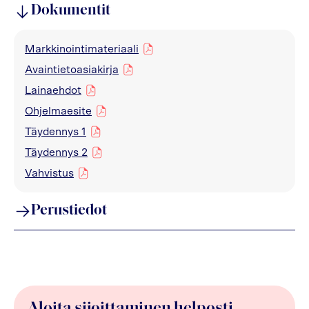
Dokumentit
Markkinointimateriaali
pdf
Avaintietoasiakirja
pdf
Lainaehdot
pdf
Ohjelmaesite
pdf
Täydennys 1
pdf
Täydennys 2
pdf
Vahvistus
pdf
Perustiedot
Aloita sijoittaminen helposti