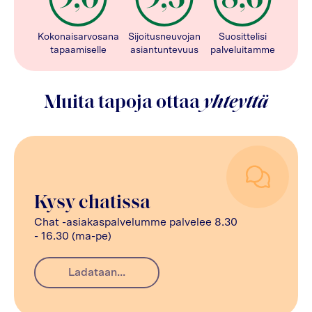
Kokonaisarvosana
Sijoitusneuvojan
Suosittelisi
tapaamiselle
asiantuntevuus
palveluitamme
Muita tapoja ottaa
yhteyttä
Kysy chatissa
Chat -asiakaspalvelumme palvelee 8.30
- 16.30 (ma-pe)
Ladataan...