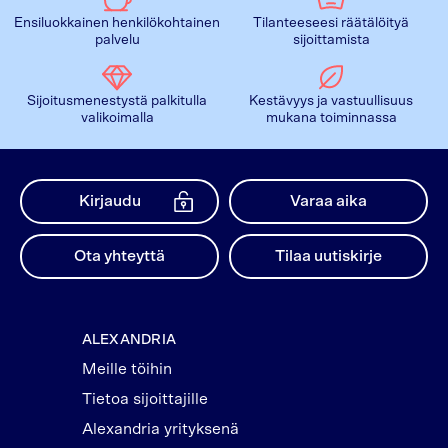
Ensiluokkainen henkilökohtainen
Tilanteeseesi räätälöityä
palvelu
sijoittamista
Sijoitusmenestystä palkitulla
Kestävyys ja vastuullisuus
valikoimalla
mukana toiminnassa
Kirjaudu
Varaa aika
Ota yhteyttä
Tilaa uutiskirje
ALEXANDRIA
Meille töihin
Tietoa sijoittajille
Alexandria yrityksenä