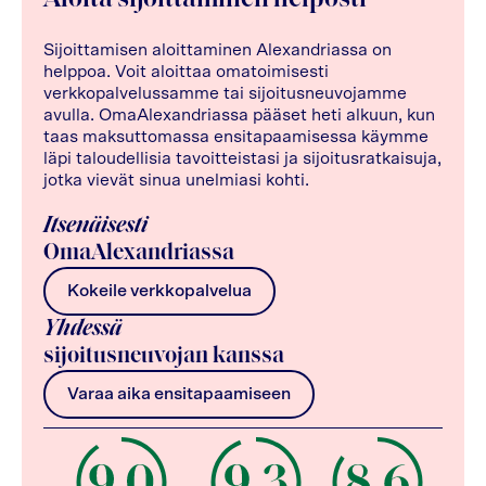
Sijoittamisen aloittaminen Alexandriassa on
helppoa. Voit aloittaa omatoimisesti
verkkopalvelussamme tai sijoitusneuvojamme
avulla. OmaAlexandriassa pääset heti alkuun, kun
taas maksuttomassa ensitapaamisessa käymme
läpi taloudellisia tavoitteistasi ja sijoitusratkaisuja,
jotka vievät sinua unelmiasi kohti.
Itsenäisesti
OmaAlexandriassa
Kokeile verkkopalvelua
Yhdessä
sijoitusneuvojan kanssa
Varaa aika ensitapaamiseen