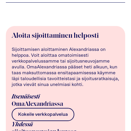
Aloita sijoittaminen helposti
Sijoittamisen aloittaminen Alexandriassa on
helppoa. Voit aloittaa omatoimisesti
verkkopalvelussamme tai sijoitusneuvojamme
avulla. OmaAlexandriassa pääset heti alkuun, kun
taas maksuttomassa ensitapaamisessa käymme
läpi taloudellisia tavoitteistasi ja sijoitusratkaisuja,
jotka vievät sinua unelmiasi kohti.
Itsenäisesti
OmaAlexandriassa
Kokeile verkkopalvelua
Yhdessä