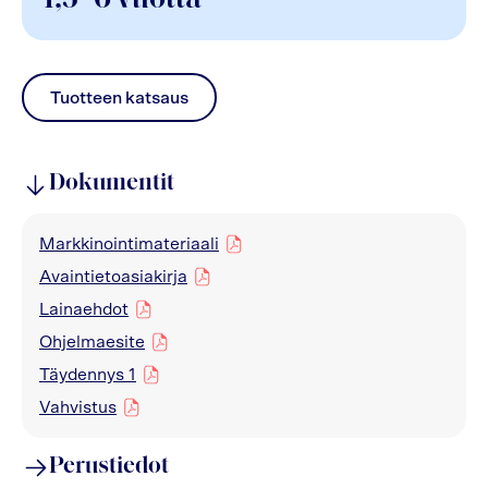
1,5–6 vuotta
Tuotteen katsaus
pdf
Dokumentit
Markkinointimateriaali
pdf
Avaintietoasiakirja
pdf
Lainaehdot
pdf
Ohjelmaesite
pdf
Täydennys 1
pdf
Vahvistus
pdf
Perustiedot