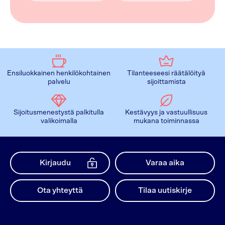
Ensiluokkainen henkilökohtainen
Tilanteeseesi räätälöityä
palvelu
sijoittamista
Sijoitusmenestystä palkitulla
Kestävyys ja vastuullisuus
valikoimalla
mukana toiminnassa
Kirjaudu
Varaa aika
Ota yhteyttä
Tilaa uutiskirje