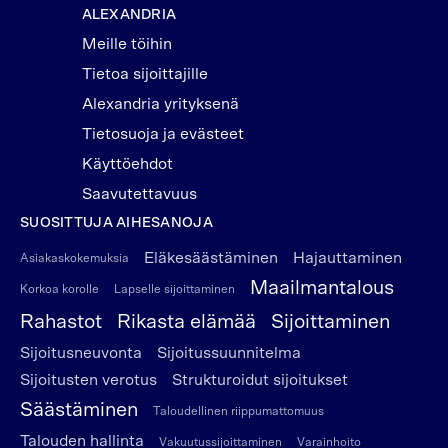
ALEXANDRIA
Meille töihin
Tietoa sijoittajille
Alexandria yrityksenä
Tietosuoja ja evästeet
Käyttöehdot
Saavutettavuus
SUOSITTUJA AIHESANOJA
Eläkesäästäminen
Hajauttaminen
Asiakaskokemuksia
Maailmantalous
Korkoa korolle
Lapselle sijoittaminen
Rahastot
Rikasta elämää
Sijoittaminen
Sijoitusneuvonta
Sijoitussuunnitelma
Sijoitusten verotus
Strukturoidut sijoitukset
Säästäminen
Taloudellinen riippumattomuus
Talouden hallinta
Vakuutussijoittaminen
Varainhoito