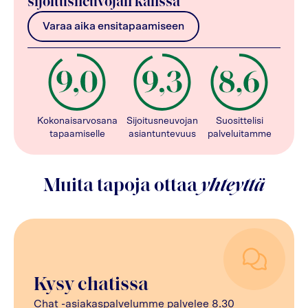
sijoitusneuvojan kanssa
Varaa aika ensitapaamiseen
Kokonaisarvosana
Sijoitusneuvojan
Suosittelisi
tapaamiselle
asiantuntevuus
palveluitamme
Muita tapoja ottaa
yhteyttä
Kysy chatissa
Chat -asiakaspalvelumme palvelee 8.30