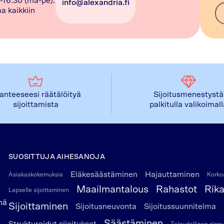
-16.30 (ma-pe).
info@alexandria.fi
a kaikkiin
lanteeseesi räätälöityä
Sijoitusmenestystä
sijoittamista
palkitulla valikoimal
SUOSITTUJA AIHESANOJA
Eläkesäästäminen
Hajauttaminen
Asiakaskokemuksia
Korkoa
Maailmantalous
Rahastot
Rik
Lapselle sijoittaminen
nä
Sijoittaminen
Sijoitusneuvonta
Sijoitussuunnitelma
Säästäminen
Strukturoidut sijoitukset