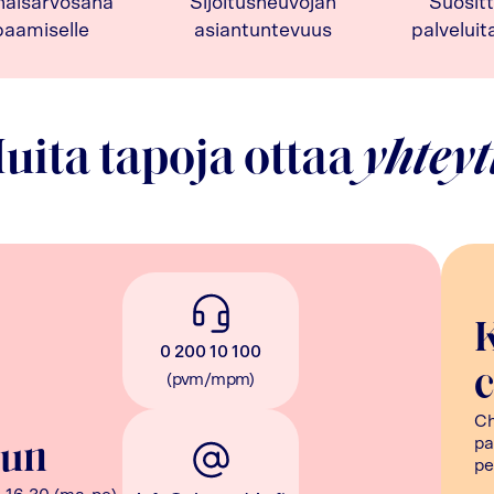
naisarvosana
Sijoitusneuvojan
Suositt
paamiselle
asiantuntevuus
palvelui
uita tapoja ottaa
yhteyt
0 200 10 100
c
(pvm/mpm)
Ch
pa
uun
pe