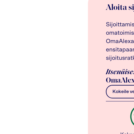
Aloita s
Sijoittami
omatoimis
OmaAlexan
ensitapaam
sijoitusrat
Itsenäise
OmaAlex
Kokeile v