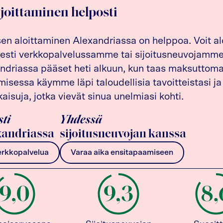
ijoittaminen helposti
sen aloittaminen Alexandriassa on helppoa. Voit al
esti verkkopalvelussamme tai sijoitusneuvojamme 
driassa pääset heti alkuun, kun taas maksuttom
isessa käymme läpi taloudellisia tavoitteistasi ja
kaisuja, jotka vievät sinua unelmiasi kohti.
sti
Yhdessä
andriassa
sijoitusneuvojan kanssa
erkkopalvelua
Varaa aika ensitapaamiseen