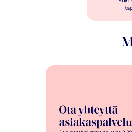
Koko
ta
M
Ota yhteyttä
asiakaspalvel