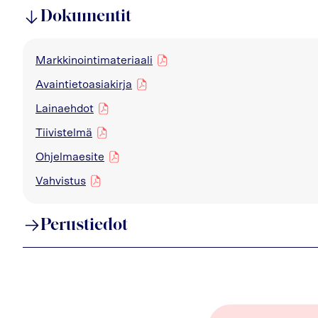
Dokumentit
Markkinointimateriaali
pdf
Avaintietoasiakirja
pdf
Lainaehdot
pdf
Tiivistelmä
pdf
Ohjelmaesite
pdf
Vahvistus
pdf
Perustiedot