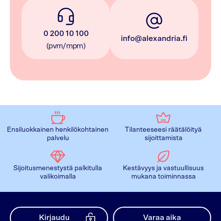
0 200 10 100
info@alexandria.fi
(pvm/mpm)
Ensiluokkainen henkilökohtainen
Tilanteeseesi räätälöityä
palvelu
sijoittamista
Sijoitusmenestystä palkitulla
Kestävyys ja vastuullisuus
valikoimalla
mukana toiminnassa
Kirjaudu
Varaa aika