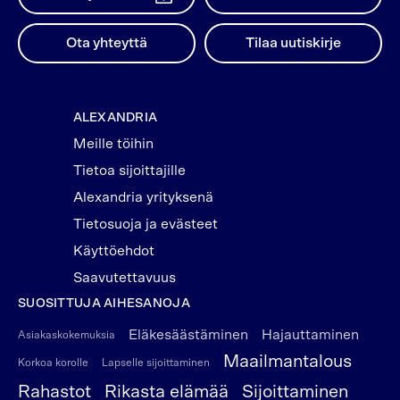
Ota yhteyttä
Tilaa uutiskirje
ALEXANDRIA
Meille töihin
Tietoa sijoittajille
Alexandria yrityksenä
Tietosuoja ja evästeet
Käyttöehdot
Saavutettavuus
SUOSITTUJA AIHESANOJA
Eläkesäästäminen
Hajauttaminen
Asiakaskokemuksia
Maailmantalous
Korkoa korolle
Lapselle sijoittaminen
Rahastot
Rikasta elämää
Sijoittaminen