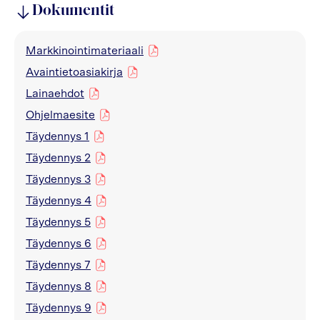
Dokumentit
Markkinointimateriaali
pdf
Avaintietoasiakirja
pdf
Lainaehdot
pdf
Ohjelmaesite
pdf
Täydennys 1
pdf
Täydennys 2
pdf
Täydennys 3
pdf
Täydennys 4
pdf
Täydennys 5
pdf
Täydennys 6
pdf
Täydennys 7
pdf
Täydennys 8
pdf
Täydennys 9
pdf