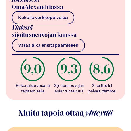
Itsenäisesti
OmaAlexandriassa
Kokeile verkkopalvelua
Yhdessä
sijoitusneuvojan kanssa
Varaa aika ensitapaamiseen
Kokonaisarvosana
Sijoitusneuvojan
Suosittelisi
tapaamiselle
asiantuntevuus
palveluitamme
Muita tapoja ottaa
yhteyttä