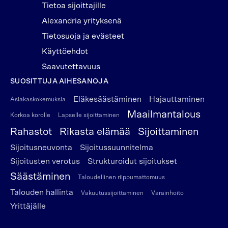
Tietoa sijoittajille
Alexandria yrityksenä
Tietosuoja ja evästeet
Käyttöehdot
Saavutettavuus
SUOSITTUJA AIHESANOJA
Eläkesäästäminen
Hajauttaminen
Asiakaskokemuksia
Maailmantalous
Korkoa korolle
Lapselle sijoittaminen
Rahastot
Rikasta elämää
Sijoittaminen
Sijoitusneuvonta
Sijoitussuunnitelma
Sijoitusten verotus
Strukturoidut sijoitukset
Säästäminen
Taloudellinen riippumattomuus
Talouden hallinta
Vakuutussijoittaminen
Varainhoito
Yrittäjälle