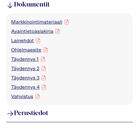
Dokumentit
Markkinointimateriaali
pdf
Avaintietoasiakirja
pdf
Lainehdot
pdf
Ohjelmaesite
pdf
Täydennys 1
pdf
Täydennys 2
pdf
Täydennys 3
pdf
Täydennys 4
pdf
Vahvistus
pdf
Perustiedot