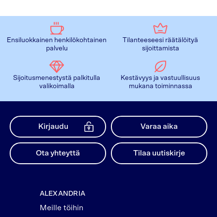
Ensiluokkainen henkilökohtainen
Tilanteeseesi räätälöityä
palvelu
sijoittamista
Sijoitusmenestystä palkitulla
Kestävyys ja vastuullisuus
valikoimalla
mukana toiminnassa
Kirjaudu
Varaa aika
Ota yhteyttä
Tilaa uutiskirje
ALEXANDRIA
Meille töihin