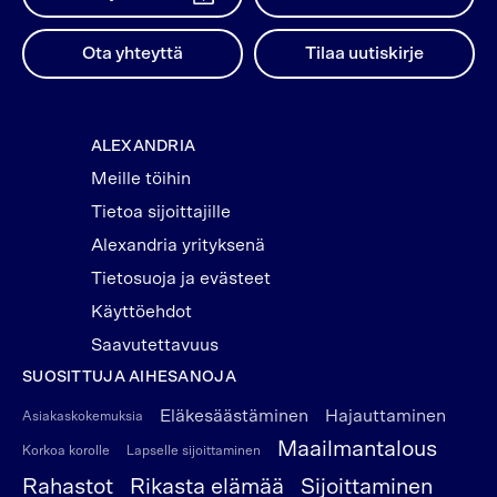
Ota yhteyttä
Tilaa uutiskirje
ALEXANDRIA
Meille töihin
Tietoa sijoittajille
Alexandria yrityksenä
Tietosuoja ja evästeet
Käyttöehdot
Saavutettavuus
SUOSITTUJA AIHESANOJA
Eläkesäästäminen
Hajauttaminen
Asiakaskokemuksia
Maailmantalous
Korkoa korolle
Lapselle sijoittaminen
Rahastot
Rikasta elämää
Sijoittaminen