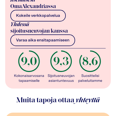
Itsenäisesti
OmaAlexandriassa
Kokeile verkkopalvelua
Yhdessä
sijoitusneuvojan kanssa
Varaa aika ensitapaamiseen
Kokonaisarvosana
Sijoitusneuvojan
Suosittelisi
tapaamiselle
asiantuntevuus
palveluitamme
Muita tapoja ottaa
yhteyttä