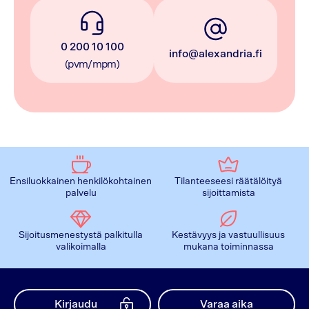
0 200 10 100
info@alexandria.fi
(pvm/mpm)
Ensiluokkainen henkilökohtainen
Tilanteeseesi räätälöityä
palvelu
sijoittamista
Sijoitusmenestystä palkitulla
Kestävyys ja vastuullisuus
valikoimalla
mukana toiminnassa
Kirjaudu
Varaa aika