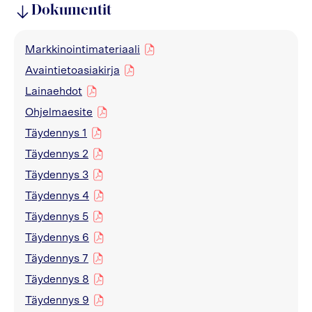
Dokumentit
Markkinointimateriaali
pdf
Avaintietoasiakirja
pdf
Lainaehdot
pdf
Ohjelmaesite
pdf
Täydennys 1
pdf
Täydennys 2
pdf
Täydennys 3
pdf
Täydennys 4
pdf
Täydennys 5
pdf
Täydennys 6
pdf
Täydennys 7
pdf
Täydennys 8
pdf
Täydennys 9
pdf