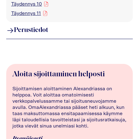
Täydennys 10
pdf
Täydennys 11
pdf
Perustiedot
Aloita sijoittaminen helposti
Sijoittamisen aloittaminen Alexandriassa on
helppoa. Voit aloittaa omatoimisesti
verkkopalvelussamme tai sijoitusneuvojamme
avulla. OmaAlexandriassa pääset heti alkuun, kun
taas maksuttomassa ensitapaamisessa käymme
läpi taloudellisia tavoitteistasi ja sijoitusratkaisuja,
jotka vievät sinua unelmiasi kohti.