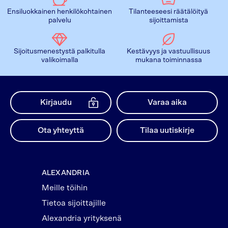
Ensiluokkainen henkilökohtainen
Tilanteeseesi räätälöityä
palvelu
sijoittamista
Sijoitusmenestystä palkitulla
Kestävyys ja vastuullisuus
valikoimalla
mukana toiminnassa
Kirjaudu
Varaa aika
Ota yhteyttä
Tilaa uutiskirje
ALEXANDRIA
Meille töihin
Tietoa sijoittajille
Alexandria yrityksenä