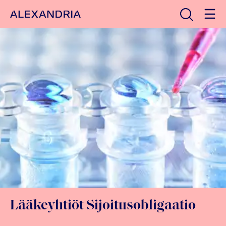
Avaa haku
Etusivulle
Lääkeyhtiöt Sijoitusobligaatio