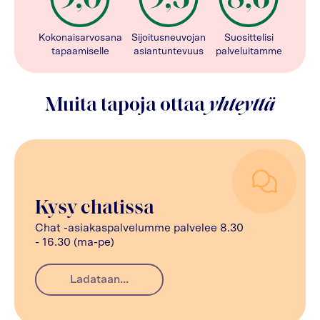
Kokonaisarvosana
Sijoitusneuvojan
Suosittelisi
tapaamiselle
asiantuntevuus
palveluitamme
Muita tapoja ottaa
yhteyttä
Kysy chatissa
Chat -asiakaspalvelumme palvelee 8.30
- 16.30 (ma-pe)
Ladataan...