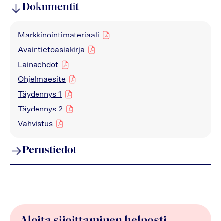
Dokumentit
Markkinointimateriaali
pdf
Avaintietoasiakirja
pdf
Lainaehdot
pdf
Ohjelmaesite
pdf
Täydennys 1
pdf
Täydennys 2
pdf
Vahvistus
pdf
Perustiedot
Aloita sijoittaminen helposti