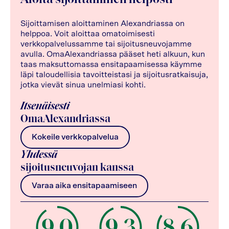
Sijoittamisen aloittaminen Alexandriassa on
helppoa. Voit aloittaa omatoimisesti
verkkopalvelussamme tai sijoitusneuvojamme
avulla. OmaAlexandriassa pääset heti alkuun, kun
taas maksuttomassa ensitapaamisessa käymme
läpi taloudellisia tavoitteistasi ja sijoitusratkaisuja,
jotka vievät sinua unelmiasi kohti.
Itsenäisesti
OmaAlexandriassa
Kokeile verkkopalvelua
Yhdessä
sijoitusneuvojan kanssa
Varaa aika ensitapaamiseen