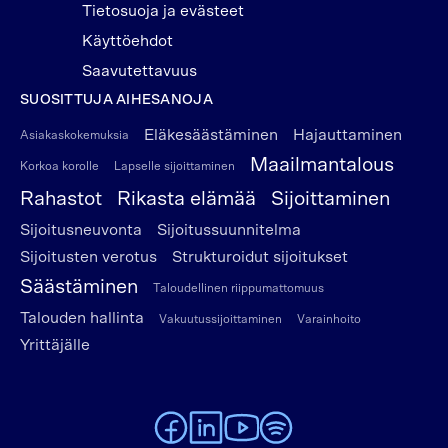
Tietosuoja ja evästeet
Käyttöehdot
Saavutettavuus
SUOSITTUJA AIHESANOJA
Eläkesäästäminen
Hajauttaminen
Asiakaskokemuksia
Maailmantalous
Korkoa korolle
Lapselle sijoittaminen
Rahastot
Rikasta elämää
Sijoittaminen
Sijoitusneuvonta
Sijoitussuunnitelma
Sijoitusten verotus
Strukturoidut sijoitukset
Säästäminen
Taloudellinen riippumattomuus
Talouden hallinta
Vakuutussijoittaminen
Varainhoito
Yrittäjälle
To Alexandria Facebook page
To Alexandria LinkedIn page
To Alexandria Youtube page
To Alexandria Spotify pag