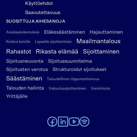
Käyttöehdot
Saavutettavuus
SUOSITTUJA AIHESANOJA
Eläkesäästäminen
Hajauttaminen
Asiakaskokemuksia
Maailmantalous
Korkoa korolle
Lapselle sijoittaminen
Rahastot
Rikasta elämää
Sijoittaminen
Sijoitusneuvonta
Sijoitussuunnitelma
Sijoitusten verotus
Strukturoidut sijoitukset
Säästäminen
Taloudellinen riippumattomuus
Talouden hallinta
Vakuutussijoittaminen
Varainhoito
Yrittäjälle
To Alexandria Facebook page
To Alexandria LinkedIn page
To Alexandria Youtube page
To Alexandria Spotify pag