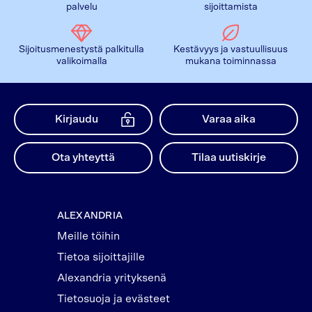
palvelu
sijoittamista
Sijoitusmenestystä palkitulla
Kestävyys ja vastuullisuus
valikoimalla
mukana toiminnassa
Kirjaudu
Varaa aika
Ota yhteyttä
Tilaa uutiskirje
ALEXANDRIA
Meille töihin
Tietoa sijoittajille
Alexandria yrityksenä
Tietosuoja ja evästeet