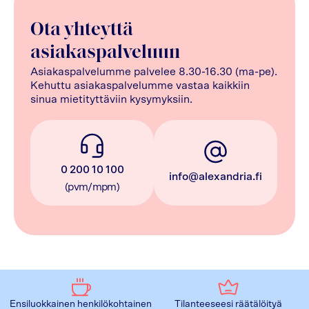
Ota yhteyttä
asiakaspalveluun
Asiakaspalvelumme palvelee 8.30-16.30 (ma-pe).
Kehuttu asiakaspalvelumme vastaa kaikkiin
sinua mietityttäviin kysymyksiin.
0 200 10 100
info@alexandria.fi
(pvm/mpm)
Ensiluokkainen henkilökohtainen
Tilanteeseesi räätälöityä