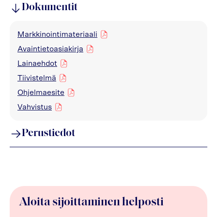
Dokumentit
Markkinointimateriaali
pdf
Avaintietoasiakirja
pdf
Lainaehdot
pdf
Tiivistelmä
pdf
Ohjelmaesite
pdf
Vahvistus
pdf
Perustiedot
Aloita sijoittaminen helposti