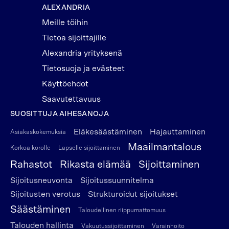
ALEXANDRIA
Meille töihin
Tietoa sijoittajille
Alexandria yrityksenä
Tietosuoja ja evästeet
Käyttöehdot
Saavutettavuus
SUOSITTUJA AIHESANOJA
Eläkesäästäminen
Hajauttaminen
Asiakaskokemuksia
Maailmantalous
Korkoa korolle
Lapselle sijoittaminen
Rahastot
Rikasta elämää
Sijoittaminen
Sijoitusneuvonta
Sijoitussuunnitelma
Sijoitusten verotus
Strukturoidut sijoitukset
Säästäminen
Taloudellinen riippumattomuus
Talouden hallinta
Vakuutussijoittaminen
Varainhoito