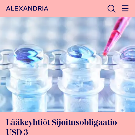
Avaa haku
Etusivulle
Lääkeyhtiöt Sijoitusobligaatio
USD 3