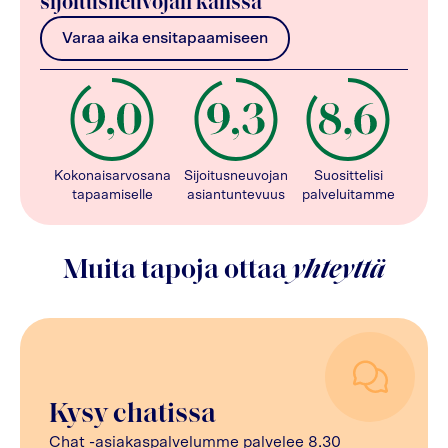
sijoitusneuvojan kanssa
Varaa aika ensitapaamiseen
Kokonaisarvosana
Sijoitusneuvojan
Suosittelisi
tapaamiselle
asiantuntevuus
palveluitamme
Muita tapoja ottaa
yhteyttä
Kysy chatissa
Chat -asiakaspalvelumme palvelee 8.30