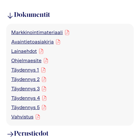
Dokumentit
Markkinointimateriaali
pdf
Avaintietoasiakirja
pdf
Lainaehdot
pdf
Ohjelmaesite
pdf
Täydennys 1
pdf
Täydennys 2
pdf
Täydennys 3
pdf
Täydennys 4
pdf
Täydennys 5
pdf
Vahvistus
pdf
Perustiedot