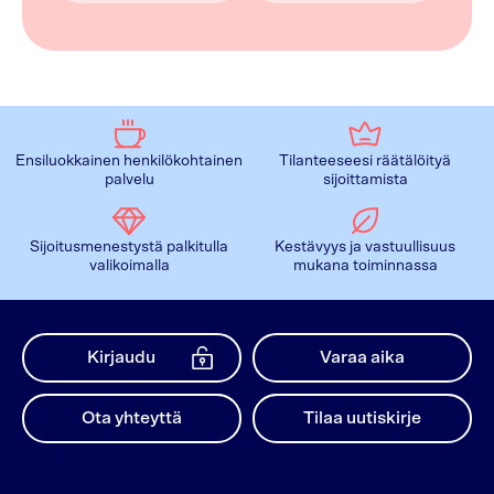
Ensiluokkainen henkilökohtainen
Tilanteeseesi räätälöityä
palvelu
sijoittamista
Sijoitusmenestystä palkitulla
Kestävyys ja vastuullisuus
valikoimalla
mukana toiminnassa
Kirjaudu
Varaa aika
Ota yhteyttä
Tilaa uutiskirje