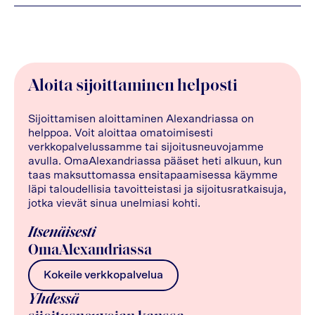
Aloita sijoittaminen helposti
Sijoittamisen aloittaminen Alexandriassa on
helppoa. Voit aloittaa omatoimisesti
verkkopalvelussamme tai sijoitusneuvojamme
avulla. OmaAlexandriassa pääset heti alkuun, kun
taas maksuttomassa ensitapaamisessa käymme
läpi taloudellisia tavoitteistasi ja sijoitusratkaisuja,
jotka vievät sinua unelmiasi kohti.
Itsenäisesti
OmaAlexandriassa
Kokeile verkkopalvelua
Yhdessä