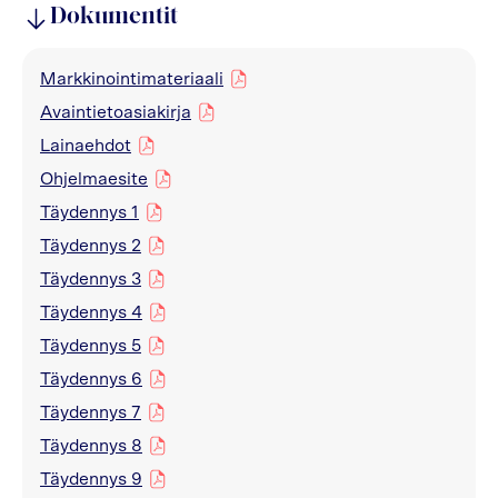
Dokumentit
Markkinointimateriaali
pdf
Avaintietoasiakirja
pdf
Lainaehdot
pdf
Ohjelmaesite
pdf
Täydennys 1
pdf
Täydennys 2
pdf
Täydennys 3
pdf
Täydennys 4
pdf
Täydennys 5
pdf
Täydennys 6
pdf
Täydennys 7
pdf
Täydennys 8
pdf
Täydennys 9
pdf