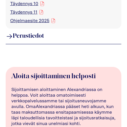
Täydennys 10
pdf
Täydennys 11
pdf
Ohjelmaesite 2025
pdf
Perustiedot
Aloita sijoittaminen helposti
Sijoittamisen aloittaminen Alexandriassa on
helppoa. Voit aloittaa omatoimisesti
verkkopalvelussamme tai sijoitusneuvojamme
avulla. OmaAlexandriassa pääset heti alkuun, kun
taas maksuttomassa ensitapaamisessa käymme
läpi taloudellisia tavoitteistasi ja sijoitusratkaisuja,
jotka vievät sinua unelmiasi kohti.