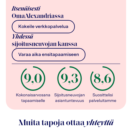
Itsenäisesti
OmaAlexandriassa
Kokeile verkkopalvelua
Yhdessä
sijoitusneuvojan kanssa
Varaa aika ensitapaamiseen
Kokonaisarvosana
Sijoitusneuvojan
Suosittelisi
tapaamiselle
asiantuntevuus
palveluitamme
Muita tapoja ottaa
yhteyttä