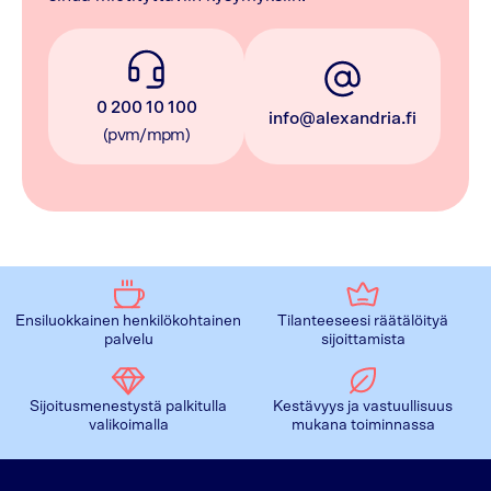
0 200 10 100
info@alexandria.fi
(pvm/mpm)
Ensiluokkainen henkilökohtainen
Tilanteeseesi räätälöityä
palvelu
sijoittamista
Sijoitusmenestystä palkitulla
Kestävyys ja vastuullisuus
valikoimalla
mukana toiminnassa