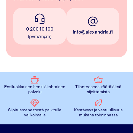
0 200 10 100
info@alexandria.fi
(pvm/mpm)
Ensiluokkainen henkilökohtainen
Tilanteeseesi räätälöityä
palvelu
sijoittamista
Sijoitusmenestystä palkitulla
Kestävyys ja vastuullisuus
valikoimalla
mukana toiminnassa