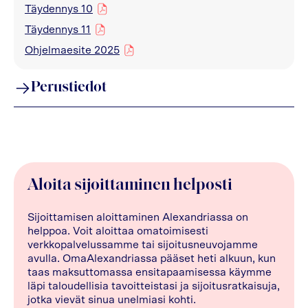
Täydennys 10
pdf
Täydennys 11
pdf
Ohjelmaesite 2025
pdf
Perustiedot
Aloita sijoittaminen helposti
Sijoittamisen aloittaminen Alexandriassa on
helppoa. Voit aloittaa omatoimisesti
verkkopalvelussamme tai sijoitusneuvojamme
avulla. OmaAlexandriassa pääset heti alkuun, kun
taas maksuttomassa ensitapaamisessa käymme
läpi taloudellisia tavoitteistasi ja sijoitusratkaisuja,
jotka vievät sinua unelmiasi kohti.