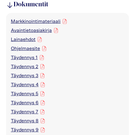
Dokumentit
Markkinointimateriaali
pdf
Avaintietoasiakirja
pdf
Lainaehdot
pdf
Ohjelmaesite
pdf
Täydennys 1
pdf
Täydennys 2
pdf
Täydennys 3
pdf
Täydennys 4
pdf
Täydennys 5
pdf
Täydennys 6
pdf
Täydennys 7
pdf
Täydennys 8
pdf
Täydennys 9
pdf