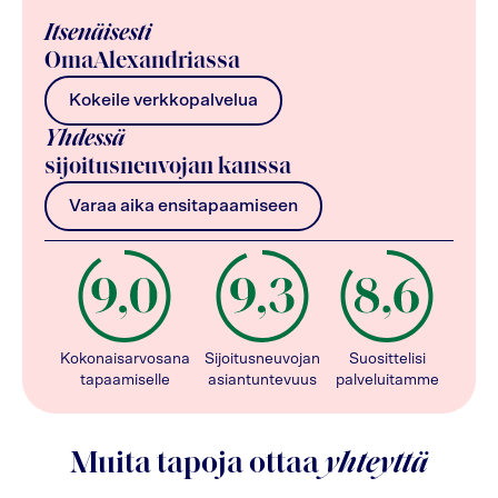
Itsenäisesti
OmaAlexandriassa
Kokeile verkkopalvelua
Yhdessä
sijoitusneuvojan kanssa
Varaa aika ensitapaamiseen
Kokonaisarvosana
Sijoitusneuvojan
Suosittelisi
tapaamiselle
asiantuntevuus
palveluitamme
Muita tapoja ottaa
yhteyttä